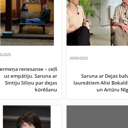
5/2025
20/05/2025
ermeņa renesanse – ceļš
uz empātiju. Saruna ar
Saruna ar Dejas bal
Sintiju Siliņu par dejas
laureātiem Alisi Bokald
kūrēšanu
un Artūru Nīg