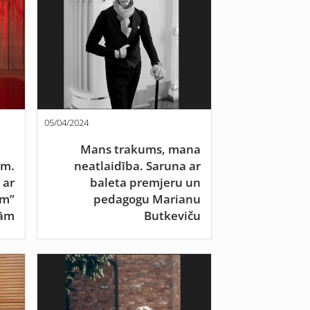
05/04/2024
Mans trakums, mana
em.
neatlaidība. Saruna ar
 ar
baleta premjeru un
rm”
pedagogu Marianu
jām
Butkeviču