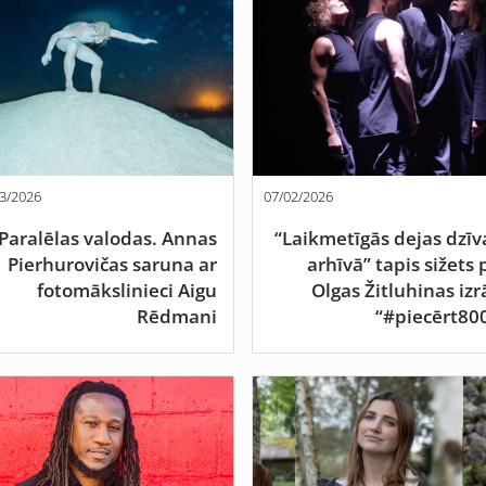
3/2026
07/02/2026
Paralēlas valodas. Annas
“Laikmetīgās dejas dzīv
Pierhurovičas saruna ar
arhīvā” tapis sižets 
fotomākslinieci Aigu
Olgas Žitluhinas izr
Rēdmani
“#piecērt80