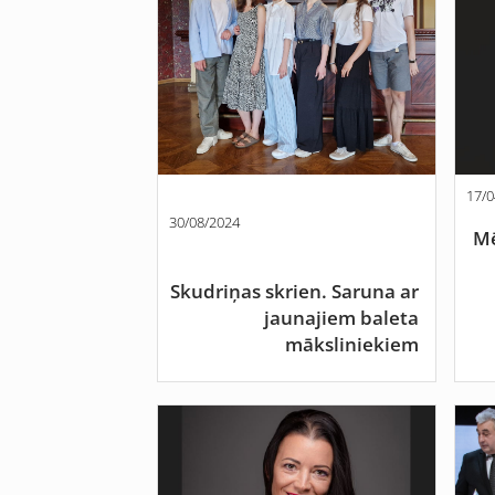
17/0
30/08/2024
Mē
Skudriņas skrien. Saruna ar
jaunajiem baleta
māksliniekiem