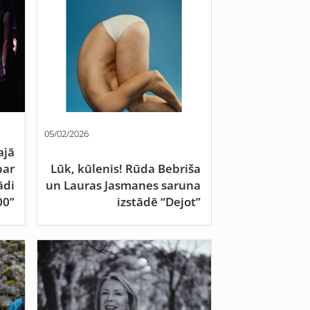
05/02/2026
ajā
par
Lūk, kūlenis! Rūda Bebriša
ādi
un Lauras Jasmanes saruna
00”
izstādē “Dejot”