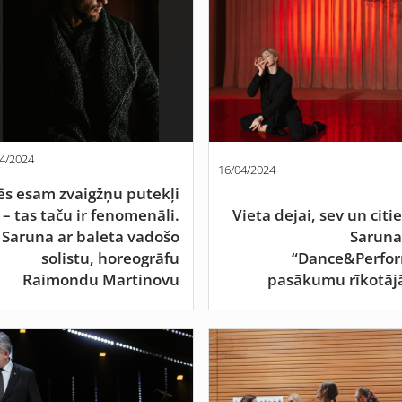
4/2024
16/04/2024
s esam zvaigžņu putekļi
– tas taču ir fenomenāli.
Vieta dejai, sev un citi
Saruna ar baleta vadošo
Saruna
solistu, horeogrāfu
“Dance&Perfo
Raimondu Martinovu
pasākumu rīkotā