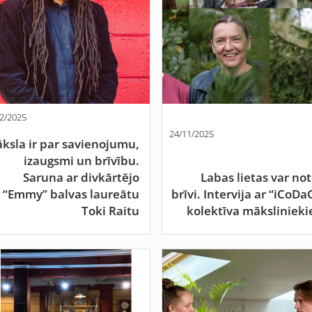
2/2025
24/11/2025
ksla ir par savienojumu,
izaugsmi un brīvību.
Saruna ar divkārtējo
Labas lietas var not
“Emmy” balvas laureātu
brīvi. Intervija ar “iCoDa
Toki Raitu
kolektīva māksliniek