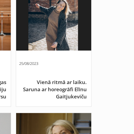
25/08/2023
gas
Vienā ritmā ar laiku.
iju
Saruna ar horeogrāfi Elīnu
rsu
Gaitjukeviču