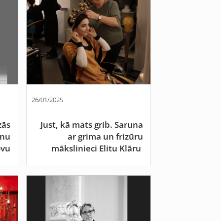
26/01/2025
zās
Just, kā mats grib. Saruna
īnu
ar grima un frizūru
vu
mākslinieci Elitu Klāru