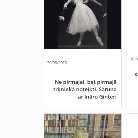
30/0
30/05/2025
Ķ
Ne pirmajai, bet pirmajā
trijniekā noteikti. Saruna
ar Ināru Ginteri