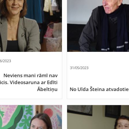
6/2023
31/05/2023
Neviens mani rāmī nav
licis. Videosaruna ar Edīti
Ābeltiņu
No Ulda Šteina atvadotie