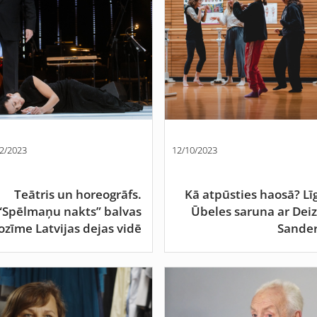
2/2023
12/10/2023
Teātris un horeogrāfs.
Kā atpūsties haosā? Lī
“Spēlmaņu nakts” balvas
Ūbeles saruna ar Deiz
ozīme Latvijas dejas vidē
Sande