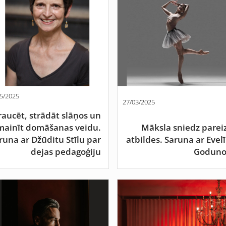
5/2025
27/03/2025
raucēt, strādāt slāņos un
mainīt domāšanas veidu.
Māksla sniedz parei
runa ar Džūditu Stīlu par
atbildes. Saruna ar Evel
dejas pedagoģiju
Goduno