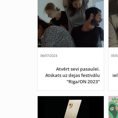
06/07/2023
05/0
Atvērt sevi pasaulei.
Atskats uz dejas festivālu
ie
“Riga/ON 2023”