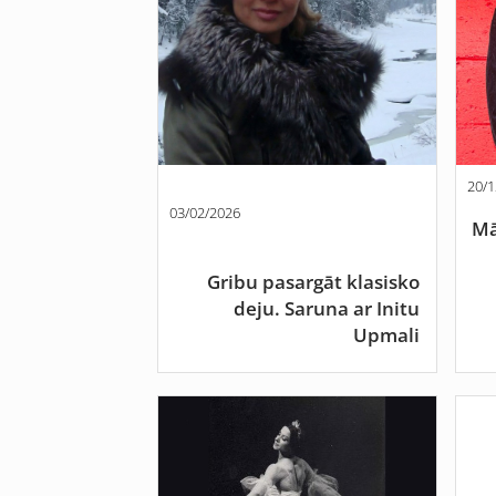
20/1
03/02/2026
Mā
Gribu pasargāt klasisko
deju. Saruna ar Initu
Upmali