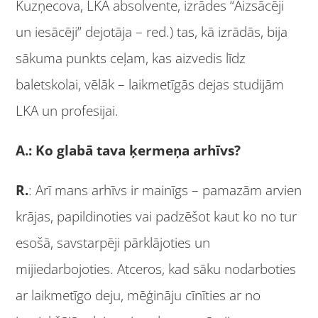
Kuzņecova, LKA absolvente, izrādes “Aizsācēji
un iesācēji” dejotāja – red.) tas, kā izrādās, bija
sākuma punkts ceļam, kas aizvedis līdz
baletskolai, vēlāk – laikmetīgās dejas studijām
LKA un profesijai.
A.: Ko glabā tava ķermeņa arhīvs?
R.
: Arī mans arhīvs ir mainīgs – pamazām arvien
krājas, papildinoties vai padzēšot kaut ko no tur
esošā, savstarpēji pārklājoties un
mijiedarbojoties. Atceros, kad sāku nodarboties
ar laikmetīgo deju, mēģināju cīnīties ar no