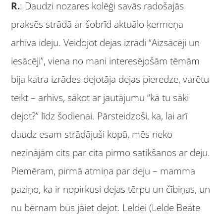
R.
: Daudzi nozares kolēģi savās radošajās
praksēs strādā ar šobrīd aktuālo ķermeņa
arhīva ideju. Veidojot dejas izrādi “Aizsācēji un
iesācēji”, viena no mani interesējošām tēmām
bija katra izrādes dejotāja dejas pieredze, varētu
teikt – arhīvs, sākot ar jautājumu “kā tu sāki
dejot?” līdz šodienai. Pārsteidzoši, ka, lai arī
daudz esam strādājuši kopā, mēs neko
nezinājām cits par cita pirmo satikšanos ar deju.
Piemēram, pirmā atmiņa par deju – mamma
paziņo, ka ir nopirkusi dejas tērpu un čībiņas, un
nu bērnam būs jāiet dejot. Leldei (Lelde Beāte