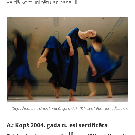
veidā komunicētu ar pasauli.
Olgas Žitluhinas dejas kompānija, izrāde “Trīs lieti”. Foto: Jurijs Žitluhins
A.: Kopš 2004. gada tu esi sertificēta
[1]