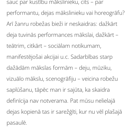
sauc par kustību mākslinieku, cits – par
performantu, dejas mākslinieku vai horeogrāfu?
Arī žanru robežas bieži ir neskaidras: dažkārt
deja tuvinās performances mākslai, dažkārt –
teātrim, citkārt – sociālam notikumam,
manifestējošai akcijai u.c. Sadarbības starp
dažādām mākslas formām – deju, mūziku,
vizuālo mākslu, scenogrāfiju – veicina robežu
saplūšanu, tāpēc man ir sajūta, ka skaidra
definīcija nav notverama. Pat mūsu nelielajā
dejas kopienā tas ir sarežģīti, kur nu vēl plašajā
pasaulē.