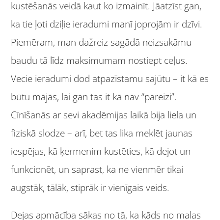
kustēšanās veidā kaut ko izmainīt. Jāatzīst gan,
ka tie ļoti dziļie ieradumi manī joprojām ir dzīvi.
Piemēram, man dažreiz sagādā neizsakāmu
baudu tā līdz maksimumam nostiept ceļus.
Vecie ieradumi dod atpazīstamu sajūtu – it kā es
būtu mājās, lai gan tas it kā nav “pareizi”.
Cīnīšanās ar sevi akadēmijas laikā bija liela un
fiziskā slodze – arī, bet tas lika meklēt jaunas
iespējas, kā ķermenim kustēties, kā dejot un
funkcionēt, un saprast, ka ne vienmēr tikai
augstāk, tālāk, stiprāk ir vienīgais veids.
Dejas apmācība sākas no tā, ka kāds no malas