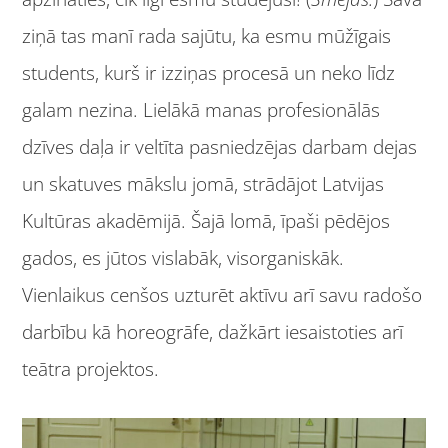
ziņā tas manī rada sajūtu, ka esmu mūžīgais
students, kurš ir izziņas procesā un neko līdz
galam nezina. Lielākā manas profesionālās
dzīves daļa ir veltīta pasniedzējas darbam dejas
un skatuves mākslu jomā, strādājot Latvijas
Kultūras akadēmijā. Šajā lomā, īpaši pēdējos
gados, es jūtos vislabāk, visorganiskāk.
Vienlaikus cenšos uzturēt aktīvu arī savu radošo
darbību kā horeogrāfe, dažkārt iesaistoties arī
teātra projektos.