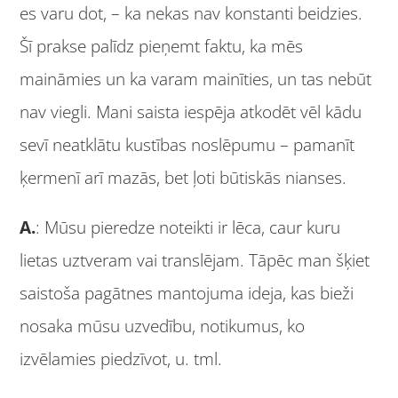
es varu dot, – ka nekas nav konstanti beidzies.
Šī prakse palīdz pieņemt faktu, ka mēs
maināmies un ka varam mainīties, un tas nebūt
nav viegli. Mani saista iespēja atkodēt vēl kādu
sevī neatklātu kustības noslēpumu – pamanīt
ķermenī arī mazās, bet ļoti būtiskās nianses.
A.
: Mūsu pieredze noteikti ir lēca, caur kuru
lietas uztveram vai translējam. Tāpēc man šķiet
saistoša pagātnes mantojuma ideja, kas bieži
nosaka mūsu uzvedību, notikumus, ko
izvēlamies piedzīvot, u. tml.