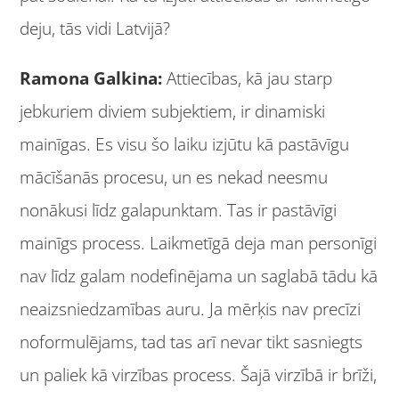
deju, tās vidi Latvijā?
Ramona Galkina:
Attiecības, kā jau starp
jebkuriem diviem subjektiem, ir dinamiski
mainīgas. Es visu šo laiku izjūtu kā pastāvīgu
mācīšanās procesu, un es nekad neesmu
nonākusi līdz galapunktam. Tas ir pastāvīgi
mainīgs process. Laikmetīgā deja man personīgi
nav līdz galam nodefinējama un saglabā tādu kā
neaizsniedzamības auru. Ja mērķis nav precīzi
noformulējams, tad tas arī nevar tikt sasniegts
un paliek kā virzības process. Šajā virzībā ir brīži,