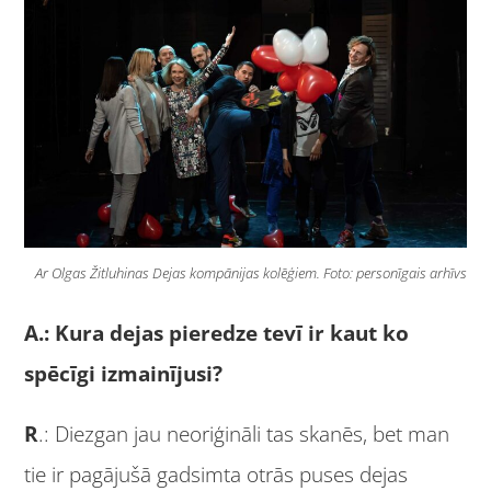
Ar Olgas Žitluhinas Dejas kompānijas kolēģiem. Foto: personīgais arhīvs
A.: Kura dejas pieredze tevī ir kaut ko
spēcīgi izmainījusi?
R
.: Diezgan jau neoriģināli tas skanēs, bet man
tie ir pagājušā gadsimta otrās puses dejas