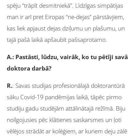
spēju “trāpīt desmitniekā”. Līdzīgas simpātijas
man ir arī pret Eiropas “ne-dejas” pārstāvjiem,
kas liek apjaust dejas dziļumu un plašumu, un
tajā pašā laikā apšaubīt pašsaprotamo.
A.: Pastāsti, lūdzu, vairāk, ko tu pētīji savā
doktora darbā?
R.
: Savas studijas profesionālajā doktorantūrā
sāku Covid-19 pandēmijas laikā, tāpēc pirmo
studiju gadu studējām attālinātajā režīmā. Biju
noilgojusies pēc klātienes saskarsmes un ļoti
vēlējos strādāt ar kolēģiem, ar kuriem deju zālē