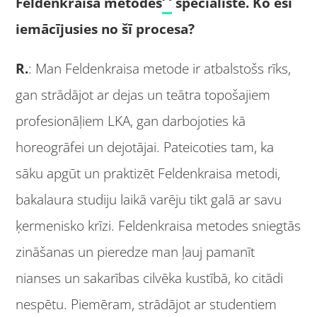
Feldenkraisa metodes
speciāliste. Ko esi
iemācījusies no šī procesa?
R.
: Man Feldenkraisa metode ir atbalstošs rīks,
gan strādājot ar dejas un teātra topošajiem
profesionāļiem LKA, gan darbojoties kā
horeogrāfei un dejotājai. Pateicoties tam, ka
sāku apgūt un praktizēt Feldenkraisa metodi,
bakalaura studiju laikā varēju tikt galā ar savu
ķermenisko krīzi. Feldenkraisa metodes sniegtās
zināšanas un pieredze man ļauj pamanīt
nianses un sakarības cilvēka kustībā, ko citādi
nespētu. Piemēram, strādājot ar studentiem