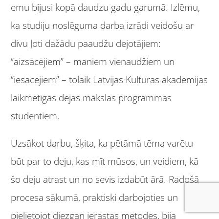
emu bijusi kopā daudzu gadu garumā. Izlēmu,
ka studiju noslēguma darba izrādi veidošu ar
divu ļoti dažādu paaudžu dejotājiem:
“aizsācējiem” – maniem vienaudžiem un
“iesācējiem” – tolaik Latvijas Kultūras akadēmijas
laikmetīgās dejas mākslas programmas
studentiem.
Uzsākot darbu, šķita, ka pētāmā tēma varētu
būt par to deju, kas mīt mūsos, un veidiem, kā
šo deju atrast un no sevis izdabūt ārā. Radošā
procesa sākumā, praktiski darbojoties un
pielietojot diezgan ierastas metodes, bija