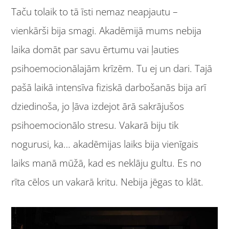
Taču tolaik to tā īsti nemaz neapjautu –
vienkārši bija smagi. Akadēmijā mums nebija
laika domāt par savu ērtumu vai ļauties
psihoemocionālajām krīzēm. Tu ej un dari. Tajā
pašā laikā intensīva fiziskā darbošanās bija arī
dziedinoša, jo ļāva izdejot ārā sakrājušos
psihoemocionālo stresu. Vakarā biju tik
nogurusi, ka… akadēmijas laiks bija vienīgais
laiks manā mūžā, kad es neklāju gultu. Es no
rīta cēlos un vakarā kritu. Nebija jēgas to klāt.