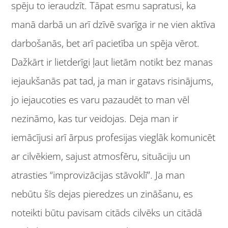
spēju to ieraudzīt. Tāpat esmu sapratusi, ka
manā darbā un arī dzīvē svarīga ir ne vien aktīva
darbošanās, bet arī pacietība un spēja vērot.
Dažkārt ir lietderīgi ļaut lietām notikt bez manas
iejaukšanās pat tad, ja man ir gatavs risinājums,
jo iejaucoties es varu pazaudēt to man vēl
nezināmo, kas tur veidojas. Deja man ir
iemācījusi arī ārpus profesijas vieglāk komunicēt
ar cilvēkiem, sajust atmosfēru, situāciju un
atrasties “improvizācijas stāvoklī”. Ja man
nebūtu šīs dejas pieredzes un zināšanu, es
noteikti būtu pavisam citāds cilvēks un citādā