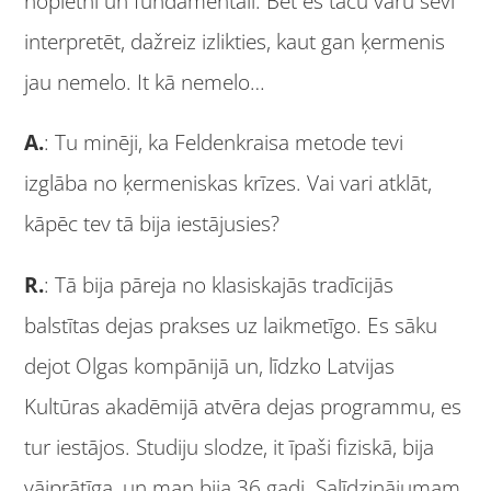
nopietni un fundamentāli. Bet es taču varu sevi
interpretēt, dažreiz izlikties, kaut gan ķermenis
jau nemelo. It kā nemelo…
A.
: Tu minēji, ka Feldenkraisa metode tevi
izglāba no ķermeniskas krīzes. Vai vari atklāt,
kāpēc tev tā bija iestājusies?
R.
: Tā bija pāreja no klasiskajās tradīcijās
balstītas dejas prakses uz laikmetīgo. Es sāku
dejot Olgas kompānijā un, līdzko Latvijas
Kultūras akadēmijā atvēra dejas programmu, es
tur iestājos. Studiju slodze, it īpaši fiziskā, bija
vājprātīga, un man bija 36 gadi. Salīdzinājumam