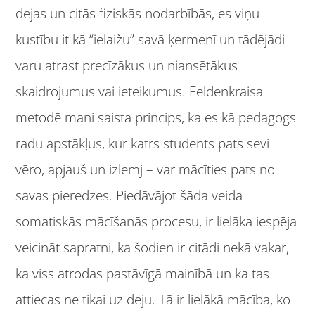
dejas un citās fiziskās nodarbībās, es viņu
kustību it kā “ielaižu” savā ķermenī un tādējādi
varu atrast precīzākus un niansētākus
skaidrojumus vai ieteikumus. Feldenkraisa
metodē mani saista princips, ka es kā pedagogs
radu apstākļus, kur katrs students pats sevi
vēro, apjauš un izlemj – var mācīties pats no
savas pieredzes. Piedāvājot šāda veida
somatiskās mācīšanās procesu, ir lielāka iespēja
veicināt sapratni, ka šodien ir citādi nekā vakar,
ka viss atrodas pastāvīgā mainībā un ka tas
attiecas ne tikai uz deju. Tā ir lielākā mācība, ko