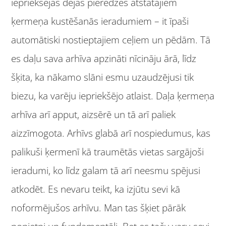
iepriekšējās dejas pieredzes atstātajiem
ķermeņa kustēšanās ieradumiem – it īpaši
automātiski nostieptajiem ceļiem un pēdām. Tā
es daļu sava arhīva apzināti nīcināju ārā, līdz
šķita, ka nākamo slāni esmu uzaudzējusi tik
biezu, ka varēju iepriekšējo atlaist. Daļa ķermeņa
arhīva arī apput, aizsērē un tā arī paliek
aizzīmogota. Arhīvs glabā arī nospiedumus, kas
palikuši ķermenī kā traumētās vietas sargājoši
ieradumi, ko līdz galam tā arī neesmu spējusi
atkodēt. Es nevaru teikt, ka izjūtu sevi kā
noformējušos arhīvu. Man tas šķiet pārāk