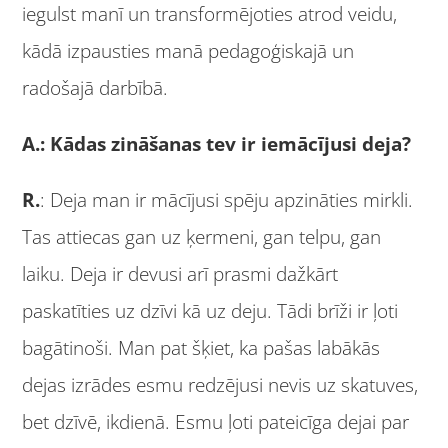
iegulst manī un transformējoties atrod veidu,
kādā izpausties manā pedagoģiskajā un
radošajā darbībā.
A.: Kādas zināšanas tev ir iemācījusi deja?
R.
: Deja man ir mācījusi spēju apzināties mirkli.
Tas attiecas gan uz ķermeni, gan telpu, gan
laiku. Deja ir devusi arī prasmi dažkārt
paskatīties uz dzīvi kā uz deju. Tādi brīži ir ļoti
bagātinoši. Man pat šķiet, ka pašas labākās
dejas izrādes esmu redzējusi nevis uz skatuves,
bet dzīvē, ikdienā. Esmu ļoti pateicīga dejai par