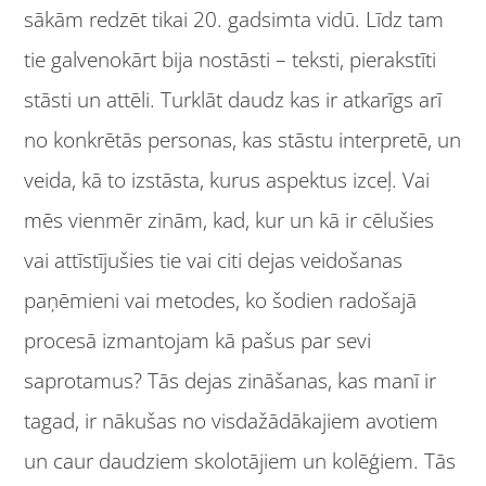
sākām redzēt tikai 20. gadsimta vidū. Līdz tam
tie galvenokārt bija nostāsti – teksti, pierakstīti
stāsti un attēli. Turklāt daudz kas ir atkarīgs arī
no konkrētās personas, kas stāstu interpretē, un
veida, kā to izstāsta, kurus aspektus izceļ. Vai
mēs vienmēr zinām, kad, kur un kā ir cēlušies
vai attīstījušies tie vai citi dejas veidošanas
paņēmieni vai metodes, ko šodien radošajā
procesā izmantojam kā pašus par sevi
saprotamus? Tās dejas zināšanas, kas manī ir
tagad, ir nākušas no visdažādākajiem avotiem
un caur daudziem skolotājiem un kolēģiem. Tās