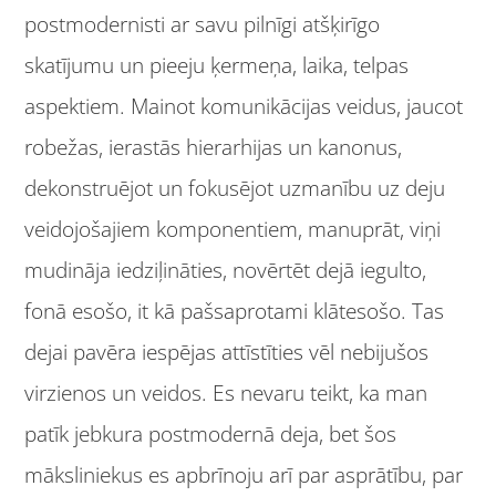
postmodernisti ar savu pilnīgi atšķirīgo
skatījumu un pieeju ķermeņa, laika, telpas
aspektiem. Mainot komunikācijas veidus, jaucot
robežas, ierastās hierarhijas un kanonus,
dekonstruējot un fokusējot uzmanību uz deju
veidojošajiem komponentiem, manuprāt, viņi
mudināja iedziļināties, novērtēt dejā iegulto,
fonā esošo, it kā pašsaprotami klātesošo. Tas
dejai pavēra iespējas attīstīties vēl nebijušos
virzienos un veidos. Es nevaru teikt, ka man
patīk jebkura postmodernā deja, bet šos
māksliniekus es apbrīnoju arī par asprātību, par