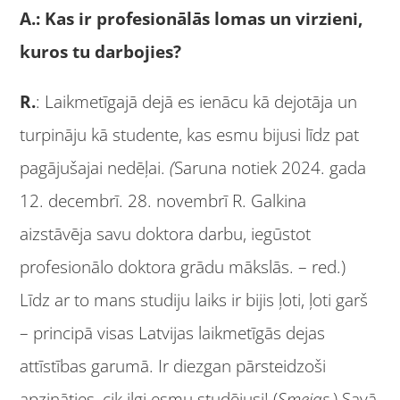
A.: Kas ir profesionālās lomas un virzieni,
kuros tu darbojies?
R.
: Laikmetīgajā dejā es ienācu kā dejotāja un
turpināju kā studente, kas esmu bijusi līdz pat
pagājušajai nedēļai.
(
Saruna notiek 2024. gada
12. decembrī. 28. novembrī R. Galkina
aizstāvēja savu doktora darbu, iegūstot
profesionālo doktora grādu mākslās. – red.)
Līdz ar to mans studiju laiks ir bijis ļoti, ļoti garš
– principā visas Latvijas laikmetīgās dejas
attīstības garumā. Ir diezgan pārsteidzoši
apzināties, cik ilgi esmu studējusi! (
Smejas.
) Savā