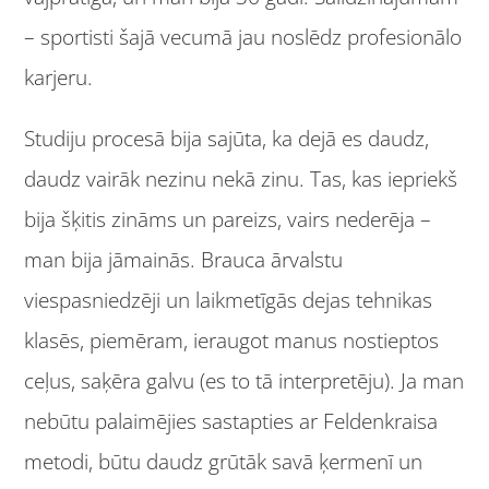
– sportisti šajā vecumā jau noslēdz profesionālo
karjeru.
Studiju procesā bija sajūta, ka dejā es daudz,
daudz vairāk nezinu nekā zinu. Tas, kas iepriekš
bija šķitis zināms un pareizs, vairs nederēja –
man bija jāmainās. Brauca ārvalstu
viespasniedzēji un laikmetīgās dejas tehnikas
klasēs, piemēram, ieraugot manus nostieptos
ceļus, saķēra galvu (es to tā interpretēju). Ja man
nebūtu palaimējies sastapties ar Feldenkraisa
metodi, būtu daudz grūtāk savā ķermenī un