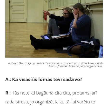
Izrādes “Aizsācēji un iesācēji” veidošanas procesā ar izrādes komponisti
Laimu Jansoni. Foto no personīgā arhīva.
A.: Kā visas šīs lomas tevī sadzīvo?
R.
: Tās noteikti bagātina cita citu, protams, arī
rada stresu, jo organizēt laiku tā, lai varētu to