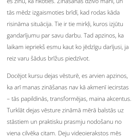
es zinu, kā rīkoties. Zināšanas dzīvo manī, un
tās mēdz izgaismoties brīdī, kad rodas kāda
risināma situācija. Tie ir tie mirkļi, kuros izjūtu
gandarījumu par savu darbu. Tad apzinos, ka
laikam iepriekš esmu kaut ko jēdzīgu darījusi, ja
reiz varu šādus brīžus piedzīvot.
Docējot kursu dejas vēsturē, es arvien apzinos,
ka arī manas zināšanas nav kā akmenī iecirstas
– tās papildinās, transformējas, maina akcentus.
Turklāt dejas vēsture zināmā mērā balstās uz
stāstiem un praktisku prasmju nodošanu no
viena cilvēka citam. Deju videoierakstos mēs