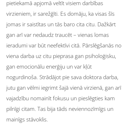
pietiekamā apjomā veltīt visiem darbības
virzieniem, ir sarežģīti. Es domāju, ka visas šīs
jomas ir saistītas un tās baro cita citu. Dažkārt
gan arī var nedaudz traucēt – vienas lomas
ieradumi var būt neefektīvi citā. Pārslēgšanās no
viena darba uz citu pieprasa gan psiholoģisku,
gan emocionālu enerģiju un var kļūt
nogurdinoša. Strādājot pie sava doktora darba,
jutu gan vēlmi iegrimt šajā vienā virzienā, gan arī
vajadzību nomainīt fokusu un pieslēgties kam
pilnīgi citam. Tas bija tāds neviennozīmīgs un
mainīgs stāvoklis.