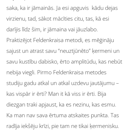
saka, ka ir jāmainās. Ja esi apguvis kādu dejas
virzienu, tad, sākot mācīties citu, tas, kā esi
darījis līdz šim, ir jāmaina vai jāuzlabo.
Praktizējot Feldenkraisa metodi, es mēģināju
sajust un atrast savu “neuztjūnēto” ķermeni un
savu kustību dabisko, ērto amplitūdu, kas nebūt
nebija viegli. Pirmo Feldenkraisa metodes
studiju gadu atkal un atkal uzdevu jautājumu –
kas vispār ir ērti? Man it kā viss ir ērti. Bija
diezgan traki apjaust, ka es nezinu, kas esmu.
Ka man nav sava ērtuma atskaites punkta. Tas
radīja iekšēju krīzi, pie tam ne tikai ķermenisku.