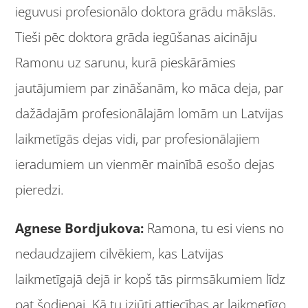
ieguvusi profesionālo doktora grādu mākslās.
Tieši pēc doktora grāda iegūšanas aicināju
Ramonu uz sarunu, kurā pieskārāmies
jautājumiem par zināšanām, ko māca deja, par
dažādajām profesionālajām lomām un Latvijas
laikmetīgās dejas vidi, par profesionālajiem
ieradumiem un vienmēr mainībā esošo dejas
pieredzi.
Agnese Bordjukova:
Ramona, tu esi viens no
nedaudzajiem cilvēkiem, kas Latvijas
laikmetīgajā dejā ir kopš tās pirmsākumiem līdz
pat šodienai. Kā tu izjūti attiecības ar laikmetīgo