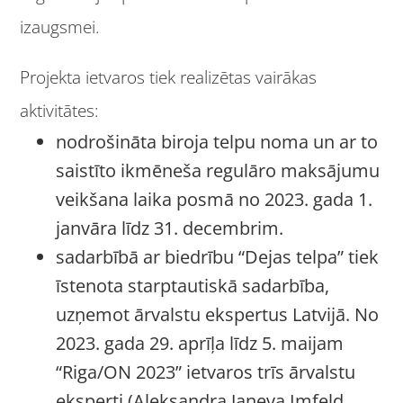
izaugsmei.
Projekta ietvaros tiek realizētas vairākas
aktivitātes:
nodrošināta biroja telpu noma un ar to
saistīto ikmēneša regulāro maksājumu
veikšana laika posmā no 2023. gada 1.
janvāra līdz 31. decembrim.
sadarbībā ar biedrību “Dejas telpa” tiek
īstenota starptautiskā sadarbība,
uzņemot ārvalstu ekspertus Latvijā. No
2023. gada 29. aprīļa līdz 5. maijam
“Riga/ON 2023” ietvaros trīs ārvalstu
eksperti (Aleksandra Janeva Imfeld