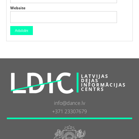
Website
LATVIJAS
DEJAS
INFORMĀCIJAS
CENTRS
info@dance.lv
+371 23307679