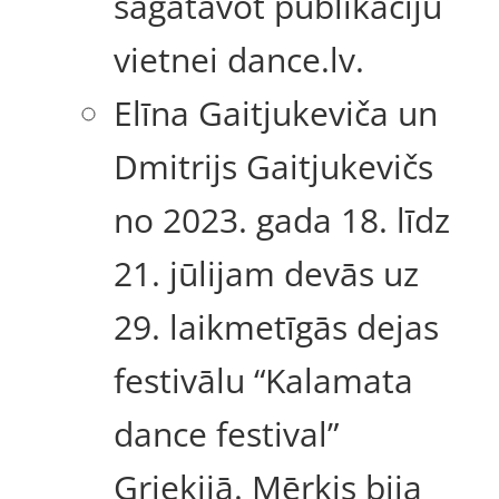
sagatavot publikāciju
vietnei dance.lv.
Elīna Gaitjukeviča un
Dmitrijs Gaitjukevičs
no 2023. gada 18. līdz
21. jūlijam devās uz
29. laikmetīgās dejas
festivālu “Kalamata
dance festival”
Grieķijā. Mērķis bija