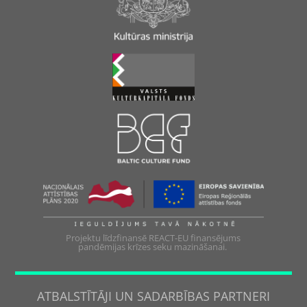
Projektu līdzfinansē REACT-EU finansējums
pandēmijas krīzes seku mazināšanai.
ATBALSTĪTĀJI UN SADARBĪBAS PARTNERI