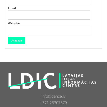
Email
Website
LATVIJAS
DEJAS
INFORMĀCIJAS
CENTRS
info@dance.lv
+371 23307679