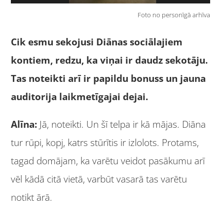
Foto no personīgā arhīva
Cik esmu sekojusi Diānas sociālajiem
kontiem, redzu, ka viņai ir daudz sekotāju.
Tas noteikti arī ir papildu bonuss un jauna
auditorija laikmetīgajai dejai.
Alīna:
Jā, noteikti. Un šī telpa ir kā mājas. Diāna
tur rūpi, kopj, katrs stūrītis ir izlolots. Protams,
tagad domājam, ka varētu veidot pasākumu arī
vēl kādā citā vietā, varbūt vasarā tas varētu
notikt ārā.