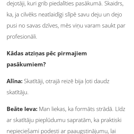
dejotāji, kuri grib piedalīties pasākumā. Skaidrs,
ka, ja cilvēks neatlaidīgi slīpē savu deju un dejo
pusi no savas dzīves, mēs viņu varam saukt par
profesionāli.
Kādas atziņas pēc pirmajiem
pasākumiem?
Alīna:
Skatītāji, otrajā reizē bija ļoti daudz
skatītāju.
Beāte Ieva:
Man liekas, ka formāts strādā. Līdz
ar skatītāju pieplūdumu sapratām, ka praktiski
nepieciešami podesti ar paaugstinājumu, lai