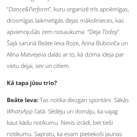
“
Dance&Perform
”, kuru organizē trīs apņēmīgas,
drosmīgas laikmetīgās dejas mākslinieces, kas
apvienojušās zem nosaukuma “Deja
Today
”.
Šajā sarunā Beāte Ieva Roze, Arina Buboviča un
Alīna Matvejeva dalās ar to, kā dzima ideja par
vietu dejai, sev un citiem.
Kā tapa jūsu trio?
Beāte Ieva:
Tas notika diezgan spontāni. Sākās
WhatsApp
čatā. Sēdēju un domāju, ka vajag
kaut kādu notikumu. Nevis izrādi, bet tieši
notikumu. Sapratu, ka esam pietiekoši jaunas