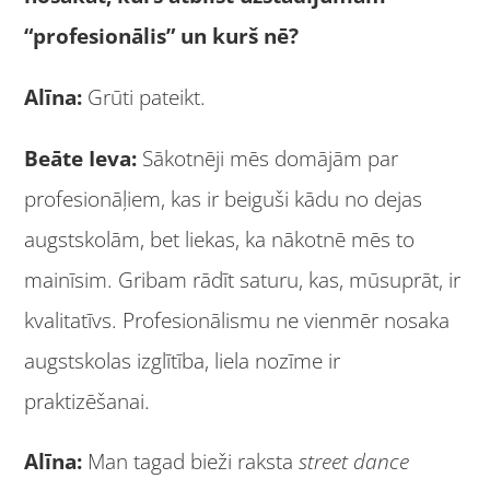
“profesionālis” un kurš nē?
Alīna:
Grūti pateikt.
Beāte Ieva:
Sākotnēji mēs domājām par
profesionāļiem, kas ir beiguši kādu no dejas
augstskolām, bet liekas, ka nākotnē mēs to
mainīsim. Gribam rādīt saturu, kas, mūsuprāt, ir
kvalitatīvs. Profesionālismu ne vienmēr nosaka
augstskolas izglītība, liela nozīme ir
praktizēšanai.
Alīna:
Man tagad bieži raksta
street dance