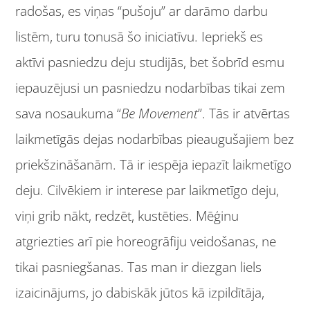
radošas, es viņas “pušoju” ar darāmo darbu
listēm, turu tonusā šo iniciatīvu. Iepriekš es
aktīvi pasniedzu deju studijās, bet šobrīd esmu
iepauzējusi un pasniedzu nodarbības tikai zem
sava nosaukuma “
Be Movement
”. Tās ir atvērtas
laikmetīgās dejas nodarbības pieaugušajiem bez
priekšzināšanām. Tā ir iespēja iepazīt laikmetīgo
deju. Cilvēkiem ir interese par laikmetīgo deju,
viņi grib nākt, redzēt, kustēties. Mēģinu
atgriezties arī pie horeogrāfiju veidošanas, ne
tikai pasniegšanas. Tas man ir diezgan liels
izaicinājums, jo dabiskāk jūtos kā izpildītāja,