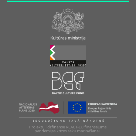
Projektu līdzfinansē REACT-EU finansējums
pandēmijas krīzes seku mazināšanai.