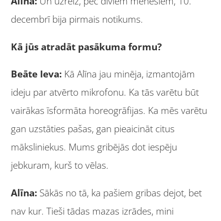
Alīna:
Un uzreiz, pēc diviem mēnešiem, 10.
decembrī bija pirmais notikums.
Kā jūs atradāt pasākuma formu?
Beāte Ieva:
Kā Alīna jau minēja, izmantojām
ideju par atvērto mikrofonu. Ka tās varētu būt
vairākas īsformāta horeogrāfijas. Ka mēs varētu
gan uzstāties pašas, gan pieaicināt citus
māksliniekus. Mums gribējās dot iespēju
jebkuram, kurš to vēlas.
Alīna:
Sākās no tā, ka pašiem gribas dejot, bet
nav kur. Tieši tādas mazas izrādes, mini