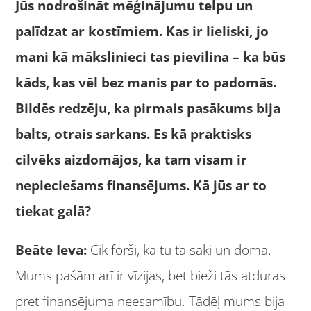
Jūs nodrošināt mēģinājumu telpu un
palīdzat ar kostīmiem. Kas ir lieliski, jo
mani kā mākslinieci tas pievilina – ka būs
kāds, kas vēl bez manis par to padomās.
Bildēs redzēju, ka pirmais pasākums bija
balts, otrais sarkans. Es kā praktisks
cilvēks aizdomājos, ka tam visam ir
nepieciešams finansējums. Kā jūs ar to
tiekat galā?
Beāte Ieva:
Cik forši, ka tu tā saki un domā.
Mums pašām arī ir vīzijas, bet bieži tās atduras
pret finansējuma neesamību. Tādēļ mums bija