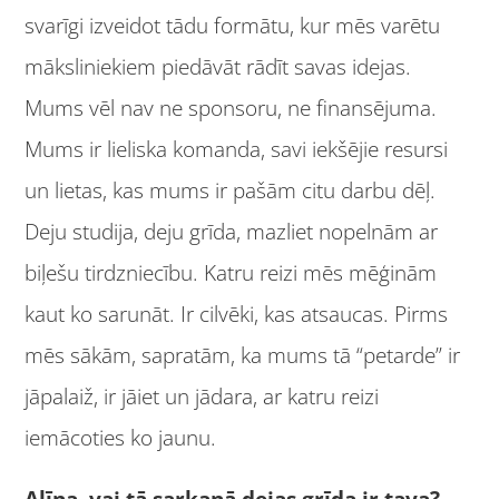
svarīgi izveidot tādu formātu, kur mēs varētu
māksliniekiem piedāvāt rādīt savas idejas.
Mums vēl nav ne sponsoru, ne finansējuma.
Mums ir lieliska komanda, savi iekšējie resursi
un lietas, kas mums ir pašām citu darbu dēļ.
Deju studija, deju grīda, mazliet nopelnām ar
biļešu tirdzniecību. Katru reizi mēs mēģinām
kaut ko sarunāt. Ir cilvēki, kas atsaucas. Pirms
mēs sākām, sapratām, ka mums tā “petarde” ir
jāpalaiž, ir jāiet un jādara, ar katru reizi
iemācoties ko jaunu.