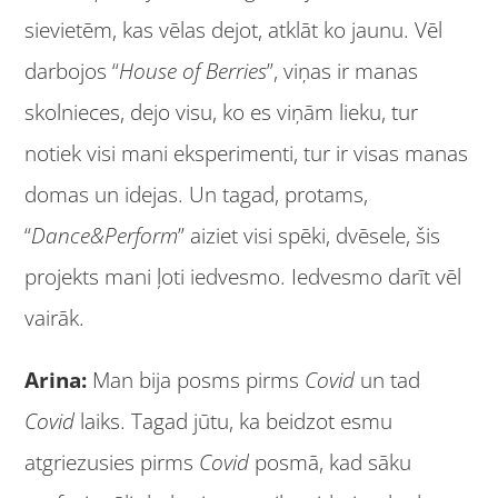
sievietēm, kas vēlas dejot, atklāt ko jaunu. Vēl
darbojos “
House of Berries
”, viņas ir manas
skolnieces, dejo visu, ko es viņām lieku, tur
notiek visi mani eksperimenti, tur ir visas manas
domas un idejas. Un tagad, protams,
“
Dance&Perform
” aiziet visi spēki, dvēsele, šis
projekts mani ļoti iedvesmo. Iedvesmo darīt vēl
vairāk.
Arina:
Man bija posms pirms
Covid
un tad
Covid
laiks. Tagad jūtu, ka beidzot esmu
atgriezusies pirms
Covid
posmā, kad sāku