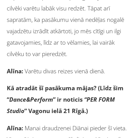
cilvēki varētu labāk visu redzēt. Tāpat arī
sapratām, ka pasākumu vienā nedēļas nogalē
vajadzētu izrādīt atkārtoti, jo mēs cītīgi un ilgi
gatavojamies, līdz ar to vēlamies, lai vairāk
cilvēku to var pieredzēt.
Alīna:
Varētu divas reizes vienā dienā.
Kā atradāt šī pasākuma mājas? (Līdz šim
“
Dance&Perform
” ir noticis
“PER FORM
Studio
” Vagonu ielā 21 Rīgā.)
Alīna:
Manai draudzenei Diānai pieder šī vieta.