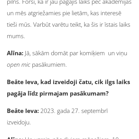
pilns. Forši, ka ir jau pagājis laiks pēc akadēmijas
un mēs atgriežamies pie lietām, kas interesē
tieši mūs. Varbūt varētu teikt, ka šis ir īstais laiks
mums.
Alīna:
Jā, sākām domāt par komiķiem un viņu
open mic
pasākumiem.
Beāte Ieva, kad izveidoji čatu, cik ilgs laiks
pagāja līdz pirmajam pasākumam?
Beāte Ieva:
2023. gada 27. septembrī
izveidoju.