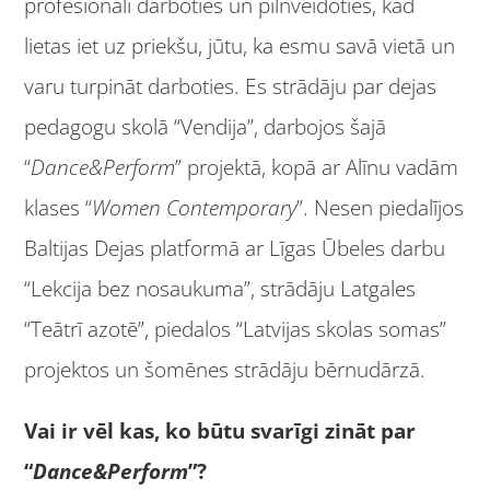
profesionāli darboties un pilnveidoties, kad
lietas iet uz priekšu, jūtu, ka esmu savā vietā un
varu turpināt darboties. Es strādāju par dejas
pedagogu skolā “Vendija”, darbojos šajā
“
Dance&Perform
” projektā, kopā ar Alīnu vadām
klases “
Women Contemporary
”. Nesen piedalījos
Baltijas Dejas platformā ar Līgas Ūbeles darbu
“Lekcija bez nosaukuma”, strādāju Latgales
“Teātrī azotē”, piedalos “Latvijas skolas somas”
projektos un šomēnes strādāju bērnudārzā.
Vai ir vēl kas, ko būtu svarīgi zināt par
“
Dance&Perform
”?