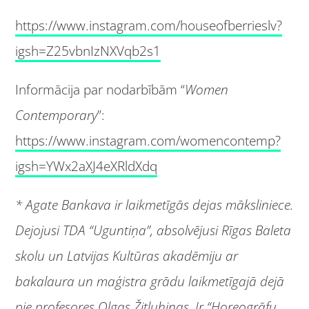
https://www.instagram.com/houseofberrieslv?
igsh=Z25vbnIzNXVqb2s1
Informācija par nodarbībām “
Women
Contemporary
”:
https://www.instagram.com/womencontemp?
igsh=YWx2aXJ4eXRldXdq
* Agate Bankava ir laikmetīgās dejas māksliniece.
Dejojusi TDA “Uguntiņa”, absolvējusi Rīgas Baleta
skolu un Latvijas Kultūras akadēmiju ar
bakalaura un maģistra grādu laikmetīgajā dejā
pie profesores Olgas Žitluhinas. Ir “Horeogrāfu