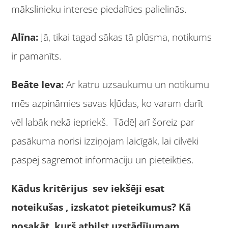
mākslinieku interese piedalīties palielinās.
Alīna:
Jā, tikai tagad sākas tā plūsma, notikums
ir pamanīts.
Beāte Ieva:
Ar katru uzsaukumu un notikumu
mēs azpināmies savas kļūdas, ko varam darīt
vēl labāk nekā iepriekš. Tādēļ arī šoreiz par
pasākuma norisi izziņojam laicīgāk, lai cilvēki
paspēj sagremot informāciju un pieteikties.
Kādus kritērijus sev iekšēji esat
noteikušas , izskatot pieteikumus? Kā
nosakāt, kurš atbilst uzstādījumam