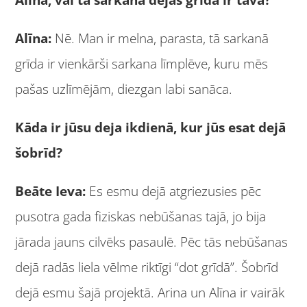
Alīna, vai tā sarkanā dejas grīda ir tava?
Alīna:
Nē. Man ir melna, parasta, tā sarkanā
grīda ir vienkārši sarkana līmplēve, kuru mēs
pašas uzlīmējām, diezgan labi sanāca.
Kāda ir jūsu deja ikdienā, kur jūs esat dejā
šobrīd?
Beāte Ieva:
Es esmu dejā atgriezusies pēc
pusotra gada fiziskas nebūšanas tajā, jo bija
jārada jauns cilvēks pasaulē. Pēc tās nebūšanas
dejā radās liela vēlme riktīgi “dot grīdā”. Šobrīd
dejā esmu šajā projektā. Arina un Alīna ir vairāk