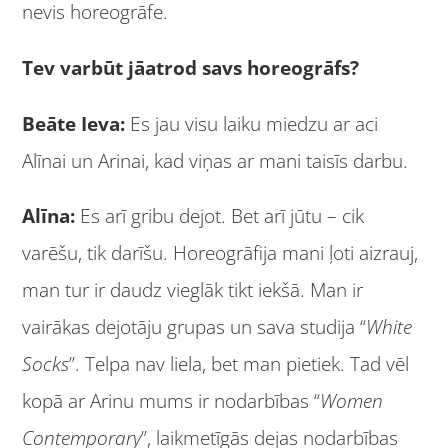
nevis horeogrāfe.
Tev varbūt jāatrod savs horeogrāfs?
Beāte Ieva:
Es jau visu laiku miedzu ar aci
Alīnai un Arinai, kad viņas ar mani taisīs darbu.
Alīna:
Es arī gribu dejot. Bet arī jūtu – cik
varēšu, tik darīšu. Horeogrāfija mani ļoti aizrauj,
man tur ir daudz vieglāk tikt iekšā. Man ir
vairākas dejotāju grupas un sava studija “
White
Socks
”. Telpa nav liela, bet man pietiek. Tad vēl
kopā ar Arinu mums ir nodarbības “
Women
Contemporary
”, laikmetīgās dejas nodarbības