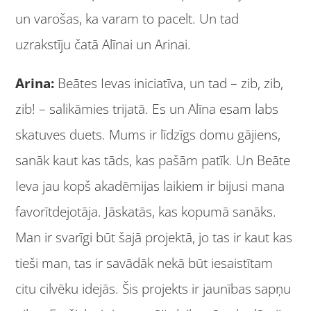
un varošas, ka varam to pacelt. Un tad
uzrakstīju čatā Alīnai un Arinai.
Arina:
Beātes Ievas iniciatīva, un tad – zib, zib,
zib! – salikāmies trijatā. Es un Alīna esam labs
skatuves duets. Mums ir līdzīgs domu gājiens,
sanāk kaut kas tāds, kas pašām patīk. Un Beāte
Ieva jau kopš akadēmijas laikiem ir bijusi mana
favorītdejotāja. Jāskatās, kas kopumā sanāks.
Man ir svarīgi būt šajā projektā, jo tas ir kaut kas
tieši man, tas ir savādāk nekā būt iesaistītam
citu cilvēku idejās. Šis projekts ir jaunības sapņu