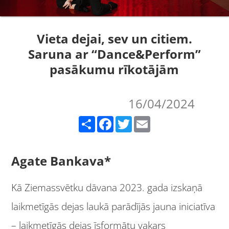
Vieta dejai, sev un citiem.
Saruna ar “Dance&Perform”
pasākumu rīkotājām
16/04/2024
Share
Facebook
Twitter
Email
Agate Bankava*
Kā Ziemassvētku dāvana 2023. gada izskaņā
laikmetīgās dejas laukā parādījās jauna iniciatīva
– laikmetīgās dejas īsformātu vakars