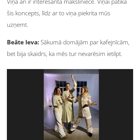
Viņa arī ir interesanta māksliniece. Viņai patika
šis koncepts, līdz ar to viņa piekrita mūs
uzņemt.
Beāte Ieva:
Sākumā domājām par kafejnīcām,
bet bija skaidrs, ka mēs tur nevarēsim ietilpt.