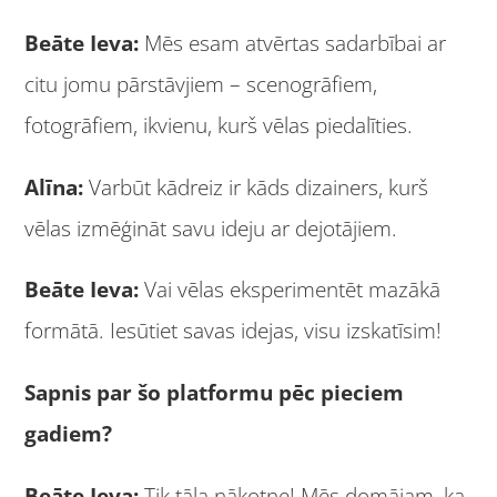
Beāte Ieva:
Mēs esam atvērtas sadarbībai ar
citu jomu pārstāvjiem – scenogrāfiem,
fotogrāfiem, ikvienu, kurš vēlas piedalīties.
Alīna:
Varbūt kādreiz ir kāds dizainers, kurš
vēlas izmēģināt savu ideju ar dejotājiem.
Beāte Ieva:
Vai vēlas eksperimentēt mazākā
formātā. Iesūtiet savas idejas, visu izskatīsim!
Sapnis par šo platformu pēc pieciem
gadiem?
Beāte Ieva:
Tik tāla nākotne! Mēs domājam, ka