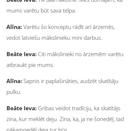
mums varētu būt sava telpa.
Alīna:
Varētu šo konceptu rādīt arī ārzemēs,
vedot latviešu mākslinieku mini darbus.
Beāte Ieva:
Citi mākslinieki no ārzemēm varētu
atbraukt pie mums.
Alīna:
Sapnis ir paplašināties, audzēt skatītāju
pulku.
Beāte Ieva:
Gribas veidot tradīciju, ka skatītājs
zina, kur meklēt deju. Zina, ka, ja ne šonedēļ, tad
nākamnedēļ deja tur būs.