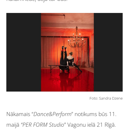
Foto: Sandra Dzene
Nākamais “
Dance&Perform
” notikums būs 11.
maijā
“PER FORM Studio
” Vagonu ielā 21 Rīgā.