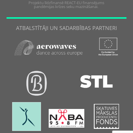
Projektu līdzfinansē REACT-EU finansējums
pandēmijas krīzes seku mazināšanai.
ATBALSTĪTĀJI UN SADARBĪBAS PARTNERI