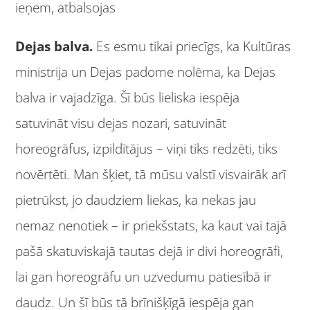
ieņem, atbalsojas
Dejas balva.
Es esmu tikai priecīgs, ka Kultūras
ministrija un Dejas padome nolēma, ka Dejas
balva ir vajadzīga. Šī būs lieliska iespēja
satuvināt visu dejas nozari, satuvināt
horeogrāfus, izpildītājus – viņi tiks redzēti, tiks
novērtēti. Man šķiet, tā mūsu valstī visvairāk arī
pietrūkst, jo daudziem liekas, ka nekas jau
nemaz nenotiek – ir priekšstats, ka kaut vai tajā
pašā skatuviskajā tautas dejā ir divi horeogrāfi,
lai gan horeogrāfu un uzvedumu patiesībā ir
daudz. Un šī būs tā brīnišķīgā iespēja gan