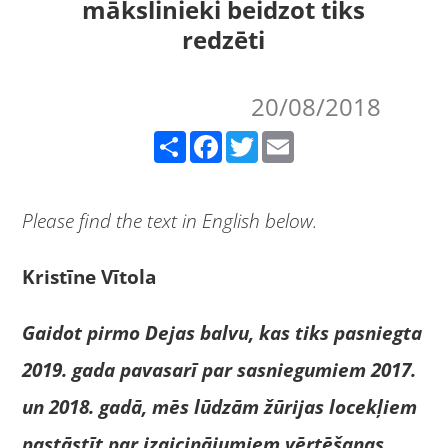
mākslinieki beidzot tiks
redzēti
20/08/2018
Share
Facebook
Twitter
Email
Please find the text in English below.
Kristīne Vītola
Gaidot pirmo Dejas balvu, kas tiks pasniegta
2019. gada pavasarī par sasniegumiem 2017.
un 2018. gadā, mēs lūdzām žūrijas locekļiem
pastāstīt par izaicinājumiem vērtēšanas