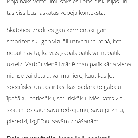
klajā nāks vērtējumi, sāksies lielās diskusijas un
tas viss būs jāskatās kopējā kontekstā.
Skatoties izrādi, es gan ķermeniski, gan
smadzeniski, gan vizuāli uztveru to kopā, bet
nebūt nav tā, ka viss gabals patīk vai nepatīk
uzreiz. Varbūt vienā izrādē man patīk kāda viena
nianse vai detaļa, vai maniere, kaut kas ļoti
specifisks, un tas ir tas, kas padara to gabalu
īpašāku, patiesāku, saturiskāku. Mēs katrs visu
skatāmies caur savu redzējumu, savu prizmu,
pieredzi, izglītību, savām zināšanām.