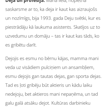
Deja un profesija.
Mana lielā, nopietnā
saskarsme ar to, ka deja ir kaut kas aizraujošs
un nozīmīgs, bija 1993. gada Deju svētki, kur es
piestrādāju kā laukuma asistents. Skatījos uz to
uzvedumu un domāju – tas ir kaut kas tāds, ko
es gribētu darīt.
Dejojis es esmu no bērnu kājas, mamma mani
veda uz visādiem pulciņiem un ansambļiem,
esmu dejojis gan tautas dejas, gan sporta dejas.
Tad es ļoti gribēju būt aktieris un kādu laiku
nedejoju, bet aktieros mani nepaņēma, un tad
galu galā atsāku dejot. Kultūras darbinieku