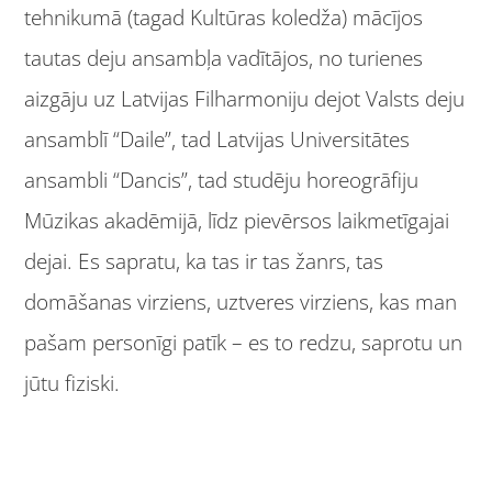
tehnikumā (tagad Kultūras koledža) mācījos
tautas deju ansambļa vadītājos, no turienes
aizgāju uz Latvijas Filharmoniju dejot Valsts deju
ansamblī “Daile”, tad Latvijas Universitātes
ansambli “Dancis”, tad studēju horeogrāfiju
Mūzikas akadēmijā, līdz pievērsos laikmetīgajai
dejai. Es sapratu, ka tas ir tas žanrs, tas
domāšanas virziens, uztveres virziens, kas man
pašam personīgi patīk – es to redzu, saprotu un
jūtu fiziski.