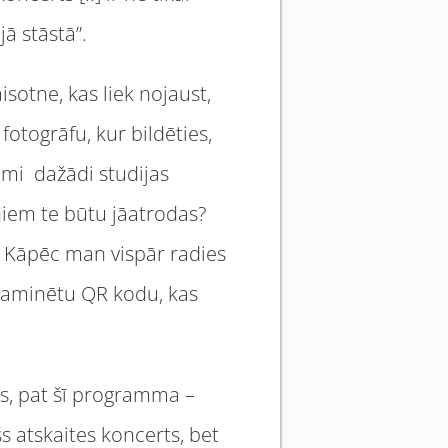
jā stāstā”.
sotne, kas liek nojaust,
fotogrāfu, kur bildēties,
āmi dažādi studijas
iņiem te būtu jāatrodas?
 Kāpēc man vispār radies
elaminētu QR kodu, kas
ēts, pat šī programma –
šs atskaites koncerts, bet