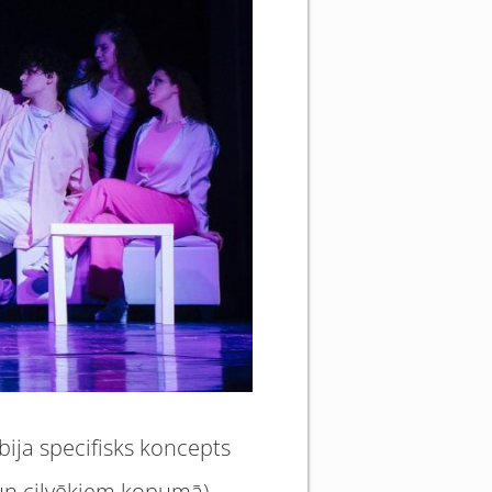
bija specifisks koncepts
 (un cilvēkiem kopumā)