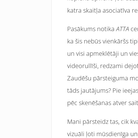
katra skaitļa asociatīva r
Pasākums notika
ATTA
cen
ka šis nebūs vienkāršs tip
un visi apmeklētāji un vi
videorullīši, redzami dejo
Zaudēšu pārsteiguma mom
tāds jautājums? Pie ieeja
pēc skenēšanas atver sai
Mani pārsteidz tas, cik kv
vizuāli ļoti mūsdienīga un 