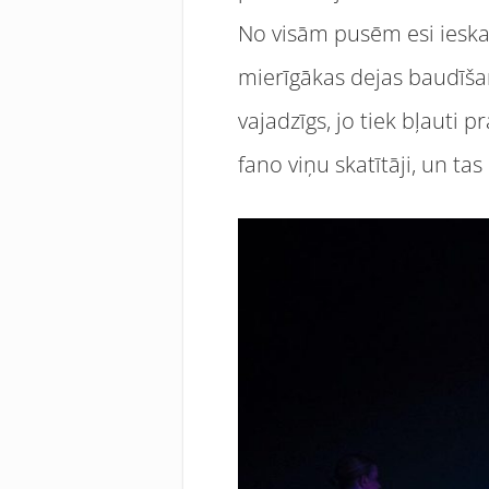
No visām pusēm esi iesk
mierīgākas dejas baudīšana
vajadzīgs, jo tiek bļauti p
fano viņu skatītāji, un tas 