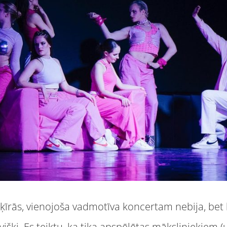
šķīrās, vienojoša vadmotīva koncertam nebija, bet 
išķi. Es teiktu, ka tika apspēlētas māksliniekiem