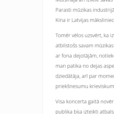
Parasti mūzikas industrij
Kina ir Latvijas mākslinie
Tomēr vēlos uzsvērt, ka izv
atbilstošs savam mūzikas 
ar fona dejotājām, notiek
man patika no dejas aspek
dziedātāja, arī par mome
priekšnesumu krieviskum
Visa koncerta gaitā novēr
publika bija izteikti atbal