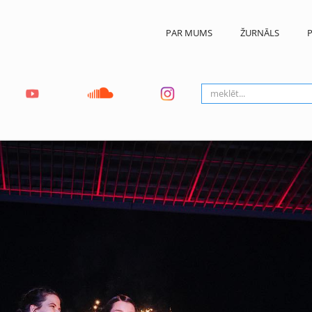
PAR MUMS
ŽURNĀLS
P