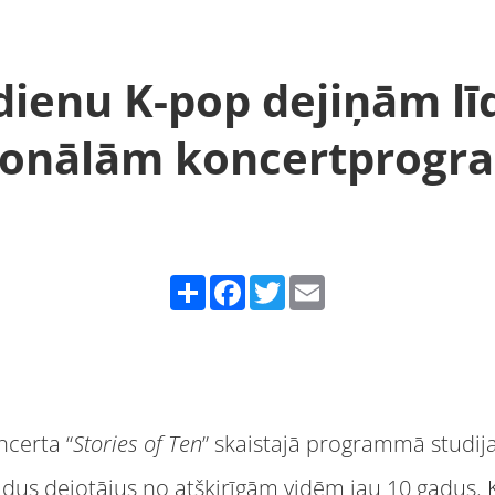
dienu K-pop dejiņām līd
sionālām koncertprog
Share
Facebook
Twitter
Email
ncerta “
Stories of Ten
” skaistajā programmā studij
dus dejotājus no atšķirīgām vidēm jau 10 gadus. Kon