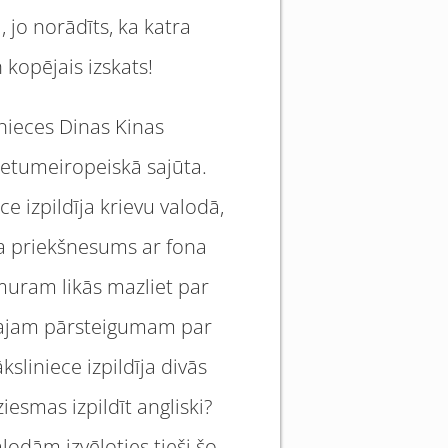
 jo norādīts, ka katra
 kopējais izskats!
nieces Dinas Kinas
rietumeiropeiskā sajūta.
ce izpildīja krievu valodā,
 ka priekšnesums ar fona
muram likās mazliet par
rmajam pārsteigumam par
ksliniece izpildīja divās
iesmas izpildīt angliski?
alodām izvēloties tieši šo.