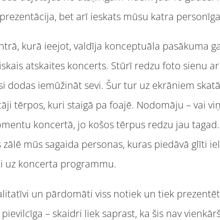
eprezentācija, bet arī ieskats mūsu katra personīga
trā, kurā ieejot, valdīja konceptuāla pasākuma gai
iskais atskaites koncerts. Stūrī redzu foto sienu ar 
esi dodas iemūžināt sevi. Šur tur uz ekrāniem skat
tāji tērpos, kuri staigā pa foajē. Nodomāju – vai v
entu koncertā, jo košos tērpus redzu jau tagad.
s zālē mūs sagaida personas, kuras piedāvā glīti i
ti uz koncerta programmu.
alitatīvi un pārdomāti viss notiek un tiek prezent
pievilcīga – skaidri liek saprast, ka šis nav vienkār