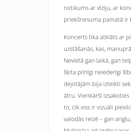
notikums ar vīziju, ar ko
priekšnesuma pamatā ir kād
Koncerts tika atklāts ar
uzstāšanās, kas, manuprāt
Nevietā gan laikā, gan tel
šķita pilnīgi neiederīgi š
dejotājām bija izteikti s
ātru. Vienkārši izsakoti
to, cik viss ir vizuāli pi
valodās reizē – gan angļu,
Mulsināja arī izvēle savas