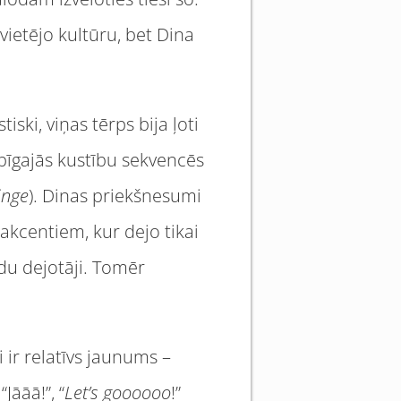
vietējo kultūru, bet Dina
iski, viņas tērps bija ļoti
opīgajās kustību sekvencēs
inge
). Dinas priekšnesumi
akcentiem, kur dejo tikai
du dejotāji. Tomēr
 ir relatīvs jaunums –
Jāāā!”, “
Let’s goooooo
!”