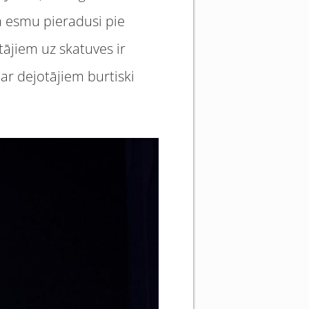
 esmu pieradusi pie
tājiem uz skatuves ir
 Par dejotājiem burtiski