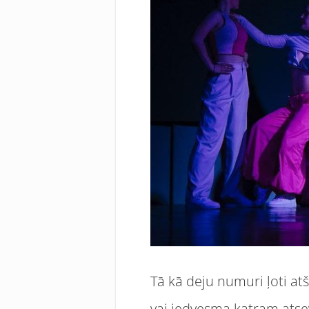
Tā kā deju numuri ļoti at
vai iedvesma katram atsev