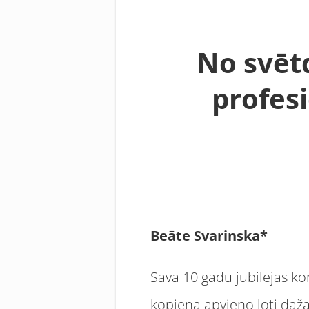
No svēt
profe
Beāte Svarinska*
Sava 10 gadu jubilejas ko
kopiena apvieno ļoti dažā