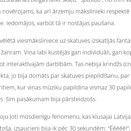
ā novērojams, ka arī ārzemju mākslinieki respektē 
ce. Iedomājos, varbūt tā ir nostājas paušana.
ēlētā viesmāksliniece uz skatuves izskatījās fantast
žanram. Viņa labi kustējās gan individuāli, gan k
ot interaktīvajām darbībām. Tas nebija krindžs (
cr
ta, jo bija domāts par skatuves piepildīšanu, par 
ntiem, kur viņas mūziku papildina vismaz 30 papil
s šim pasākumam bija pārsteidzošs.
oju ļoti mūsdienīgu fenomenu, kas klusajai Latvijai
stoša, izsaucieni bija ik pēc 30 sekundēm: “Ēēēēē!”, “