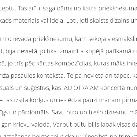
nceptu. Tas arī ir sagaidāms no katra priekšnesuma,
s materiāls vai ideja. Ļoti, ļoti skaists dizains un
 pirmo ievada priekšnesumu, kam sekoja viesmāksli
, bija nevietā, jo tika izmainīta kopējā patīkamā 
pā, jo trīs pēc kārtas kompozīcijas, kuras mākslinie
ībrīža pasaules kontekstā. Telpā nevietā arī tāpēc,
eksuāls un suģestīvs, kas JAU OTRAJAM koncerta nu
es – tas izsita korķus un ieslēdza pauzi manam pi
evilcīgs un pārdomāts. Savu otro un trešo dziesmu mā
 gan krievu valodā. Varbūt būtu bijis labāk visas dz
 uzstāšanās beigās teikt skaļu: “
Spasibo
”, no trim v