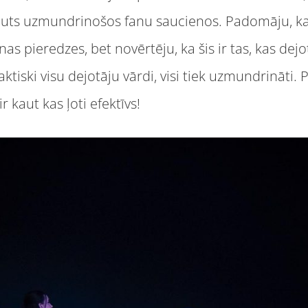
auts uzmundrinošos fanu saucienos. Padomāju, ka
s pieredzes, bet novērtēju, ka šis ir tas, kas dejo
raktiski visu dejotāju vārdi, visi tiek uzmundrināti.
ir kaut kas ļoti efektīvs!