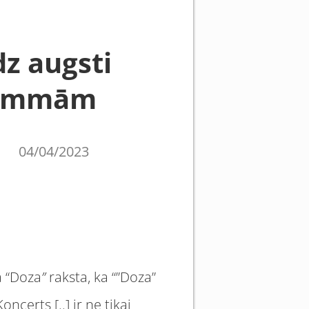
z augsti
rammām
04/04/2023
a “Doza
”
raksta, ka “”Doza”
certs [..] ir ne tikai