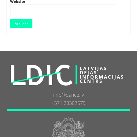
Website
LATVIJAS
DEJAS
INFORMĀCIJAS
CENTRS
info@dance.lv
+371 23307679