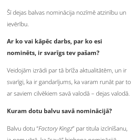
Šī dejas balvas nominācija nozīmē atzinību un
ievērību.
Ar ko vai kāpēc darbs, par ko esi
nominēts, ir svarīgs tev pašam?
Veidojām izrādi par tā brīža aktualitātēm, un ir
svarīgi, ka ir gandarījums, ka varam runāt par to
ar saviem cilvēkiem savā valodā – dejas valodā.
Kuram dotu balvu savā nominācijā?
Balvu dotu “
Factory Kingz
” par titula izcīnīšanu,
ja ņem vērā, ka “savā” hiphopa nominācijā