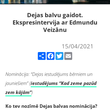
Dejas balvu gaidot.
Ekspresintervija ar Edmundu
Veizānu
15/04/2021
Share
Facebook
Twitter
Email
Nominācija: “Dejas iestudējums bērniem un
jauniešiem” (
iestudējums “Kad zeme pazūd
zem kājām”
)
Ko tev nozīmē Dejas balvas nominācija?