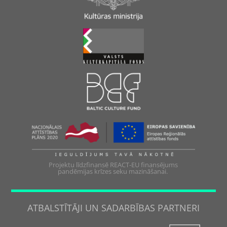
Projektu līdzfinansē REACT-EU finansējums
pandēmijas krīzes seku mazināšanai.
ATBALSTĪTĀJI UN SADARBĪBAS PARTNERI