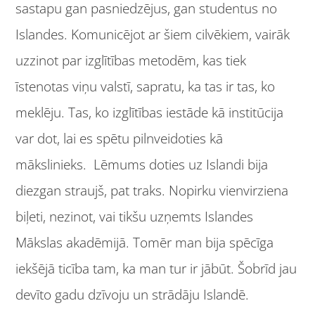
sastapu gan pasniedzējus, gan studentus no
Islandes. Komunicējot ar šiem cilvēkiem, vairāk
uzzinot par izglītības metodēm, kas tiek
īstenotas viņu valstī, sapratu, ka tas ir tas, ko
meklēju. Tas, ko izglītības iestāde kā institūcija
var dot, lai es spētu pilnveidoties kā
mākslinieks. Lēmums doties uz Islandi bija
diezgan straujš, pat traks. Nopirku vienvirziena
biļeti, nezinot, vai tikšu uzņemts Islandes
Mākslas akadēmijā. Tomēr man bija spēcīga
iekšējā ticība tam, ka man tur ir jābūt. Šobrīd jau
devīto gadu dzīvoju un strādāju Islandē.