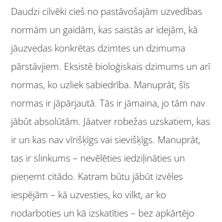
Daudzi cilvēki cieš no pastāvošajām uzvedības
normām un gaidām, kas saistās ar idejām, kā
jāuzvedas konkrētas dzimtes un dzimuma
pārstāvjiem. Eksistē bioloģiskais dzimums un arī
normas, ko uzliek sabiedrība. Manuprāt, šīs
normas ir jāpārjautā. Tās ir jāmaina, jo tām nav
jābūt absolūtām. Jāatver robežas uzskatiem, kas
ir un kas nav vīrišķīgs vai sievišķīgs. Manuprāt,
tas ir slinkums – nevēlēties iedziļināties un
pieņemt citādo. Katram būtu jābūt izvēles
iespējām – kā uzvesties, ko vilkt, ar ko
nodarboties un kā izskatīties – bez apkārtējo