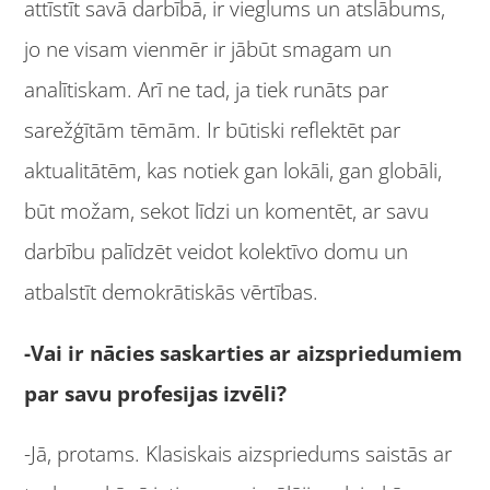
attīstīt savā darbībā, ir vieglums un atslābums,
jo ne visam vienmēr ir jābūt smagam un
analītiskam. Arī ne tad, ja tiek runāts par
sarežģītām tēmām. Ir būtiski reflektēt par
aktualitātēm, kas notiek gan lokāli, gan globāli,
būt možam, sekot līdzi un komentēt, ar savu
darbību palīdzēt veidot kolektīvo domu un
atbalstīt demokrātiskās vērtības.
-Vai ir nācies saskarties ar aizspriedumiem
par savu profesijas izvēli?
-Jā, protams. Klasiskais aizspriedums saistās ar