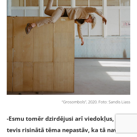
“Grosombols”, 2020. Foto: Sandis Liass
-Esmu tomēr dzirdējusi arī viedokļus, ka
tevis risinātā tēma nepastāv, ka tā nav