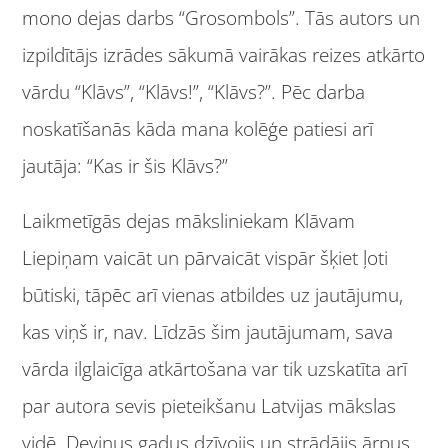
mono dejas darbs “Grosombols”. Tās autors un
izpildītājs izrādes sākumā vairākas reizes atkārto
vārdu “Klāvs”, “Klāvs!”, “Klāvs?”. Pēc darba
noskatīšanās kāda mana kolēģe patiesi arī
jautāja: “Kas ir šis Klāvs?”
Laikmetīgās dejas māksliniekam Klāvam
Liepiņam vaicāt un pārvaicāt vispār šķiet ļoti
būtiski, tāpēc arī vienas atbildes uz jautājumu,
kas viņš ir, nav. Līdzās šim jautājumam, sava
vārda ilglaicīga atkārtošana var tik uzskatīta arī
par autora sevis pieteikšanu Latvijas mākslas
vidē. Deviņus gadus dzīvojis un strādājis ārpus