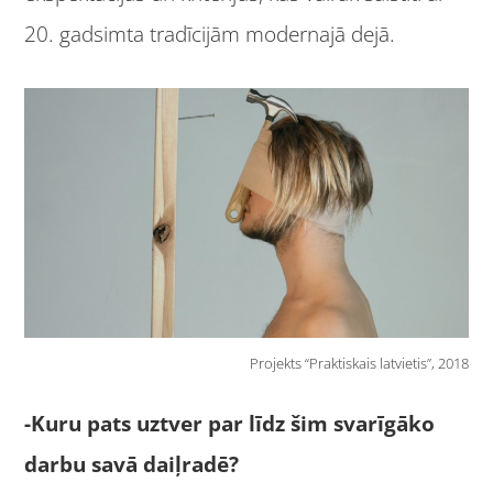
20. gadsimta tradīcijām modernajā dejā.
Projekts “Praktiskais latvietis”, 2018
-Kuru pats uztver par līdz šim svarīgāko
darbu savā daiļradē?