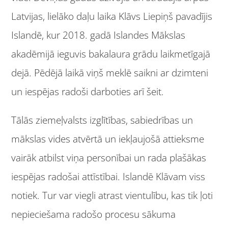
Latvijas, lielāko daļu laika Klāvs Liepiņš pavadījis
Islandē, kur 2018. gadā Islandes Mākslas
akadēmijā ieguvis bakalaura grādu laikmetīgajā
dejā. Pēdējā laikā viņš meklē saikni ar dzimteni
un iespējas radoši darboties arī šeit.
Tālās ziemeļvalsts izglītības, sabiedrības un
mākslas vides atvērtā un iekļaujošā attieksme
vairāk atbilst viņa personībai un rada plašākas
iespējas radošai attīstībai. Islandē Klāvam viss
notiek. Tur var viegli atrast vientulību, kas tik ļoti
nepieciešama radošo procesu sākuma