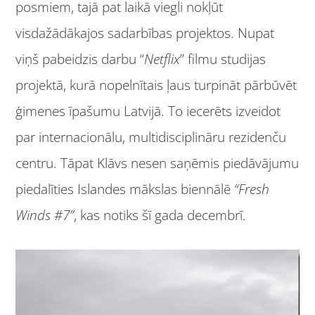
posmiem, tajā pat laikā viegli nokļūt
visdažādākajos sadarbības projektos. Nupat
viņš pabeidzis darbu “
Netflix
” filmu studijas
projektā, kurā nopelnītais ļaus turpināt pārbūvēt
ģimenes īpašumu Latvijā. To iecerēts izveidot
par internacionālu, multidisciplināru rezidenču
centru. Tāpat Klāvs nesen saņēmis piedāvājumu
piedalīties Islandes mākslas biennālē
“Fresh
Winds #7”
, kas notiks šī gada decembrī.