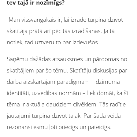
tev tajā ir nozīmīgs?
-Man vissvarīgākais ir, lai izrāde turpina dzīvot
skatītāja prātā arī pēc tās izrādīšanas. Ja tā
notiek, tad uztveru to par izdevušos.
Saņēmu dažādas atsauksmes un pārdomas no
skatītājiem par šo tēmu. Skatītāju diskusijas par
darbā aizskartajām paradigmām – dzimuma
identitāti, uzvedības normām – liek domāt, ka šī
tēma ir aktuāla daudziem cilvēkiem. Tās radītie
jautājumi turpina dzīvot tālāk. Par šāda veida
rezonansi esmu ļoti priecīgs un pateicīgs.