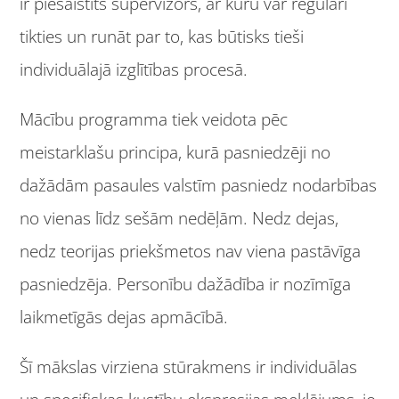
ir piesaistīts supervizors, ar kuru var regulāri
tikties un runāt par to, kas būtisks tieši
individuālajā izglītības procesā.
Mācību programma tiek veidota pēc
meistarklašu principa, kurā pasniedzēji no
dažādām pasaules valstīm pasniedz nodarbības
no vienas līdz sešām nedēļām. Nedz dejas,
nedz teorijas priekšmetos nav viena pastāvīga
pasniedzēja. Personību dažādība ir nozīmīga
laikmetīgās dejas apmācībā.
Šī mākslas virziena stūrakmens ir individuālas