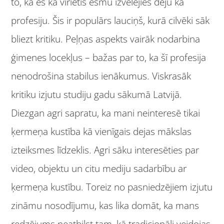
to, ka es kā vīrietis esmu izvēlējies deju kā
profesiju. Šis ir populārs lauciņš, kurā cilvēki sāk
bliezt kritiku. Peļņas aspekts vairāk nodarbina
ģimenes locekļus – bažas par to, ka šī profesija
nenodrošina stabilus ienākumus. Viskrasāk
kritiku izjutu studiju gadu sākumā Latvijā.
Diezgan agri sapratu, ka mani neinteresē tikai
ķermeņa kustība kā vienīgais dejas mākslas
izteiksmes līdzeklis. Agri sāku interesēties par
video, objektu un citu mediju sadarbību ar
ķermeņa kustību. Toreiz no pasniedzējiem izjutu
zināmu nosodījumu, kas lika domāt, ka mans