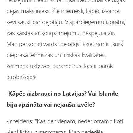
redzējums neatbilst tam, kā tradicionāli veidojas
dejas mākslinieks. Šie ir iemesli, kāpēc izvairos
sevi saukt par dejotāju. Vispārpieņemtu izpratni,
kas saistās ar šo apzīmējumu, nespēju atzīt.
Man personīgi vārds “dejotājs” šķiet rāmis, kurš
pieprasa tehniskas un fiziskas kvalitātes,
ķermeņa uzbūves parametrus, kas ir pārāk
ierobežojoši.
-Kāpēc aizbrauci no Latvijas? Vai Islande
bija apzināta vai nejauša izvēle?
-Ir teiciens: “Kas der vienam, neder otram.” Ļoti
vienkāršs un saprotams. Man nederēja