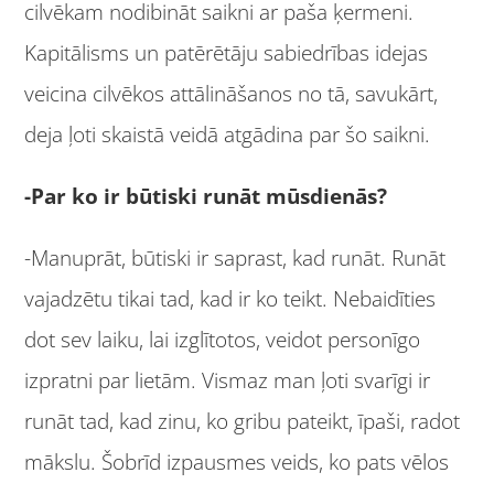
cilvēkam nodibināt saikni ar paša ķermeni.
Kapitālisms un patērētāju sabiedrības idejas
veicina cilvēkos attālināšanos no tā, savukārt,
deja ļoti skaistā veidā atgādina par šo saikni.
-Par ko ir būtiski runāt mūsdienās?
-Manuprāt, būtiski ir saprast, kad runāt. Runāt
vajadzētu tikai tad, kad ir ko teikt. Nebaidīties
dot sev laiku, lai izglītotos, veidot personīgo
izpratni par lietām. Vismaz man ļoti svarīgi ir
runāt tad, kad zinu, ko gribu pateikt, īpaši, radot
mākslu. Šobrīd izpausmes veids, ko pats vēlos