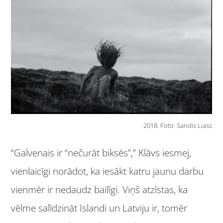
2018. Foto: Sandis Liass
“Galvenais ir “nečurāt biksēs”,” Klāvs iesmej,
vienlaicīgi norādot, ka iesākt katru jaunu darbu
vienmēr ir nedaudz bailīgi. Viņš atzīstas, ka
vēlme salīdzināt Islandi un Latviju ir, tomēr