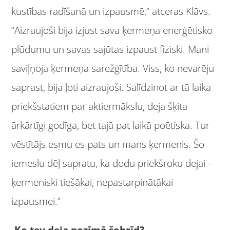
kustības radīšanā un izpausmē,” atceras Klāvs.
“Aizraujoši bija izjust sava ķermeņa enerģētisko
plūdumu un savas sajūtas izpaust fiziski. Mani
saviļņoja ķermeņa sarežģītība. Viss, ko nevarēju
saprast, bija ļoti aizraujoši. Salīdzinot ar tā laika
priekšstatiem par aktiermākslu, deja šķita
ārkārtīgi godīga, bet tajā pat laikā poētiska. Tur
vēstītājs esmu es pats un mans ķermenis. Šo
iemeslu dēļ sapratu, ka dodu priekšroku dejai –
ķermeniski tiešākai, nepastarpinātākai
izpausmei.”
-Ko tev deja nozīmē šobrīd?