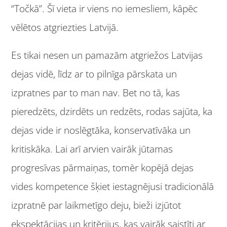
“Točkā”. Šī vieta ir viens no iemesliem, kāpēc
vēlētos atgriezties Latvijā.
Es tikai nesen un pamazām atgriežos Latvijas
dejas vidē, līdz ar to pilnīga pārskata un
izpratnes par to man nav. Bet no tā, kas
pieredzēts, dzirdēts un redzēts, rodas sajūta, ka
dejas vide ir noslēgtāka, konservatīvāka un
kritiskāka. Lai arī arvien vairāk jūtamas
progresīvas pārmaiņas, tomēr kopējā dejas
vides kompetence šķiet iestagnējusi tradicionālā
izpratnē par laikmetīgo deju, bieži izjūtot
ekspektācijas un kritērijus, kas vairāk saistīti ar