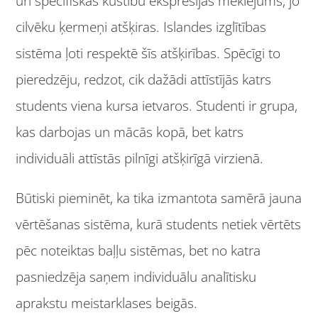
un specifiskas kustību ekspresijas meklējums, jo
cilvēku ķermeņi atšķiras. Islandes izglītības
sistēma ļoti respektē šīs atšķirības. Spēcīgi to
pieredzēju, redzot, cik dažādi attīstījās katrs
students viena kursa ietvaros. Studenti ir grupa,
kas darbojas un mācās kopā, bet katrs
individuāli attīstās pilnīgi atšķirīgā virzienā.
Būtiski pieminēt, ka tika izmantota samērā jauna
vērtēšanas sistēma, kurā students netiek vērtēts
pēc noteiktas baļļu sistēmas, bet no katra
pasniedzēja saņem individuālu analītisku
aprakstu meistarklases beigās.