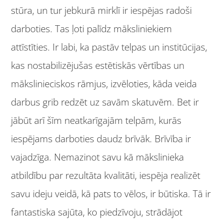
stūra, un tur jebkurā mirklī ir iespējas radoši
darboties. Tas ļoti palīdz māksliniekiem
attīstīties. Ir labi, ka pastāv telpas un institūcijas,
kas nostabilizējušas estētiskās vērtības un
mākslinieciskos rāmjus, izvēloties, kāda veida
darbus grib redzēt uz savām skatuvēm. Bet ir
jābūt arī šīm neatkarīgajām telpām, kurās
iespējams darboties daudz brīvāk. Brīvība ir
vajadzīga. Nemazinot savu kā mākslinieka
atbildību par rezultāta kvalitāti, iespēja realizēt
savu ideju veidā, kā pats to vēlos, ir būtiska. Tā ir
fantastiska sajūta, ko piedzīvoju, strādājot