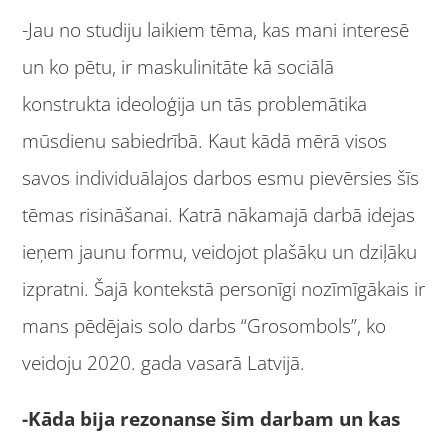
-Jau no studiju laikiem tēma, kas mani interesē
un ko pētu, ir maskulinitāte kā sociālā
konstrukta ideoloģija un tās problemātika
mūsdienu sabiedrībā. Kaut kādā mērā visos
savos individuālajos darbos esmu pievērsies šīs
tēmas risināšanai. Katrā nākamajā darbā idejas
ieņem jaunu formu, veidojot plašāku un dziļāku
izpratni. Šajā kontekstā personīgi nozīmīgākais ir
mans pēdējais solo darbs “Grosombols”, ko
veidoju 2020. gada vasarā Latvijā.
-Kāda bija rezonanse šim darbam un kas