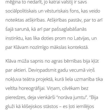
mēģina to nedarīt, jo katrai valstij ir savs
sociālpolitiskais un vēsturiskais fons, kas veido
noteiktas atšķirības. Atšķirības pastāv, par to arī
šajā sarunā, kā arī par pašsaglabāšanās
instinktu, kas lika doties prom no Latvijas, un
par Klāvam nozīmīgo mākslas kontekstā.
Klāva mūža sapnis no agras bērnības bija kļūt
par aktieri. Deviņpadsmit gadu vecumā viņš
nokļuva teātra projektā, kurā liela uzmanība tika
veltīta horeogrāfijai. Viņam, cilvēkam bez
pieredzes, deja vienkārši “norāva jumtu”. “Bija
gluži kā klišejiskos stāstos – es ļoti iemīlējos