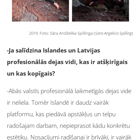
2019. Foto: Sāra Andželika Spillinga (
Sara Angelica Spilling
)
-Ja salīdzina Islandes un Latvijas
profesionālās dejas vidi, kas ir atšķirīgais
un kas kopīgais?
-Abās valstīs profesionālā laikmetīgās dejas vide
ir neliela. Tomēr Islandē ir daudz vairāk
platformu, kas piedāvā apstākļus un telpu
radošajam darbam, nepieprasot kādu konkrētu
estētiku. Nosacījumi radīšanai ir brīvāki, ir vairāk