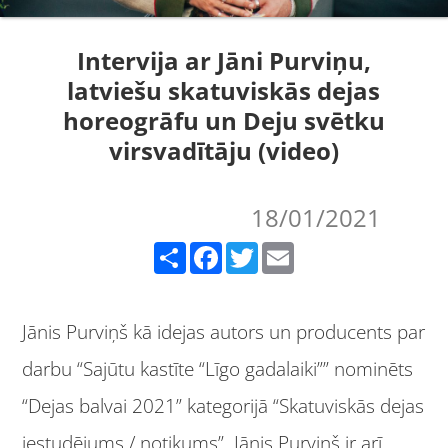
Intervija ar Jāni Purviņu,
latviešu skatuviskās dejas
horeogrāfu un Deju svētku
virsvadītāju (video)
18/01/2021
Share
Facebook
Twitter
Email
Jānis Purviņš kā idejas autors un producents par
darbu “Sajūtu kastīte “Līgo gadalaiki”” nominēts
“Dejas balvai 2021” kategorijā “Skatuviskās dejas
iestudējums / notikums”. Jānis Purviņš ir arī