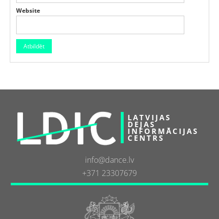
Website
LATVIJAS
DEJAS
INFORMĀCIJAS
CENTRS
info@dance.lv
+371 23307679