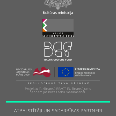
Projektu līdzfinansē REACT-EU finansējums
pandēmijas krīzes seku mazināšanai.
ATBALSTĪTĀJI UN SADARBĪBAS PARTNERI