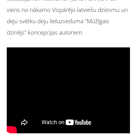
viens no nākamo Vispārējo latviešu dziesmu un
deju svētku deju lieluzveduma “Mūžīgais
dzinējs” koncepcijas autoriem.