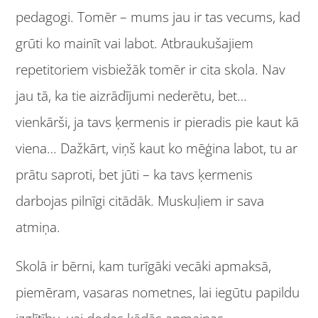
pedagogi. Tomēr – mums jau ir tas vecums, kad
grūti ko mainīt vai labot. Atbraukušajiem
repetitoriem visbiežāk tomēr ir cita skola. Nav
jau tā, ka tie aizrādījumi nederētu, bet…
vienkārši, ja tavs ķermenis ir pieradis pie kaut kā
viena… Dažkārt, viņš kaut ko mēģina labot, tu ar
prātu saproti, bet jūti – ka tavs ķermenis
darbojas pilnīgi citādāk. Muskuļiem ir sava
atmiņa.
Skolā ir bērni, kam turīgāki vecāki apmaksā,
piemēram, vasaras nometnes, lai iegūtu papildu