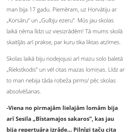
man bija 17 gadu. Piemēram, uz Horvātiju ar
„Korsāru” un „Gulbju ezeru”. Mūs jau skolas
laikā ņēma līdzi uz viesizrādēm!
Tā mums skolā
skaitījās arī prakse, par kuru tika liktas atzīmes.
Skolas laikā biju nodejojusi arī mazu solo baletā
„Riekstkodis” un vēl citas mazas lomiņas. Līdz ar
to man nebija tāda robeža pirms/ pēc skolas
absolvēšanas.
-Viena no pirmajām lielajām lomām bija
arī Sesila „Bīstamajos sakaros”, kas jau
bija repertuāra izrāde… Pilnīgi taču cita