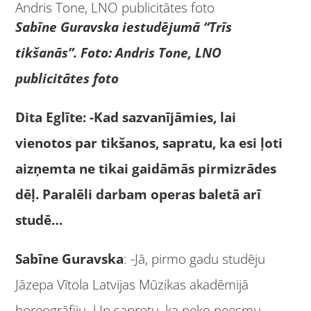
Sabīne Guravska iestudējumā “Trīs
tikšanās”. Foto: Andris Tone, LNO
publicitātes foto
Dita Eglīte: -Kad sazvanījāmies, lai
vienotos par tikšanos, sapratu, ka esi ļoti
aizņemta ne tikai gaidāmās pirmizrādes
dēļ. Paralēli darbam operas baletā arī
studē…
Sabīne Guravska
: -Jā, pirmo gadu studēju
Jāzepa Vītola Latvijas Mūzikas akadēmijā
horeogrāfiju. Un saprotu, ka neko neesmu