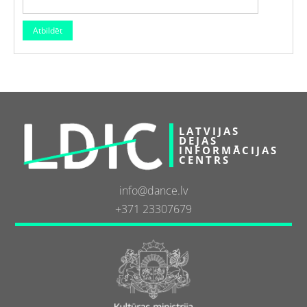
LATVIJAS
DEJAS
INFORMĀCIJAS
CENTRS
info@dance.lv
+371 23307679