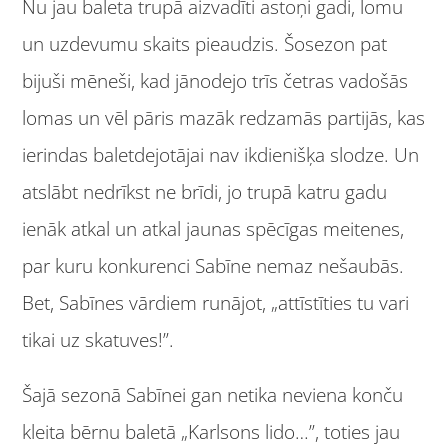
Nu jau baleta trupā aizvadīti astoņi gadi, lomu
un uzdevumu skaits pieaudzis. Šosezon pat
bijuši mēneši, kad jānodejo trīs četras vadošās
lomas un vēl pāris mazāk redzamās partijās, kas
ierindas baletdejotājai nav ikdienišķa slodze. Un
atslābt nedrīkst ne brīdi, jo trupā katru gadu
ienāk atkal un atkal jaunas spēcīgas meitenes,
par kuru konkurenci Sabīne nemaz nešaubās.
Bet, Sabīnes vārdiem runājot, „attīstīties tu vari
tikai uz skatuves!”.
Šajā sezonā Sabīnei gan netika neviena konču
kleita bērnu baletā „Karlsons lido…”, toties jau