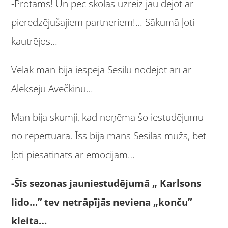
-Protams! Un pēc skolas uzreiz jau dejot ar
pieredzējušajiem partneriem!… Sākumā ļoti
kautrējos…
Vēlāk man bija iespēja Sesilu nodejot arī ar
Alekseju Avečkinu…
Man bija skumji, kad noņēma šo iestudējumu
no repertuāra. Īss bija mans Sesilas mūžs, bet
ļoti piesātināts ar emocijām…
-Šīs sezonas jauniestudējumā „ Karlsons
lido…” tev netrāpījās neviena „konču”
kleita…