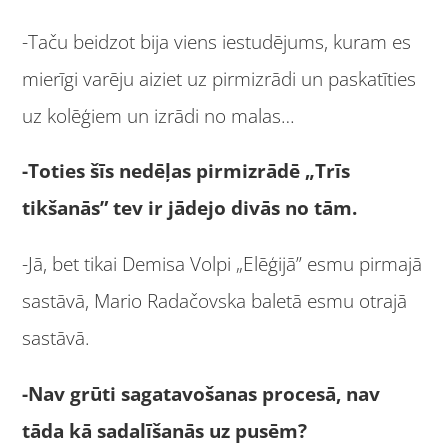
-Taču beidzot bija viens iestudējums, kuram es
mierīgi varēju aiziet uz pirmizrādi un paskatīties
uz kolēģiem un izrādi no malas…
-Toties šīs nedēļas pirmizrādē „Trīs
tikšanās” tev ir jādejo divās no tām.
-Jā, bet tikai Demisa Volpi „Elēģijā” esmu pirmajā
sastāvā, Mario Radačovska baletā esmu otrajā
sastāvā.
-Nav grūti sagatavošanas procesā, nav
tāda kā sadalīšanās uz pusēm?