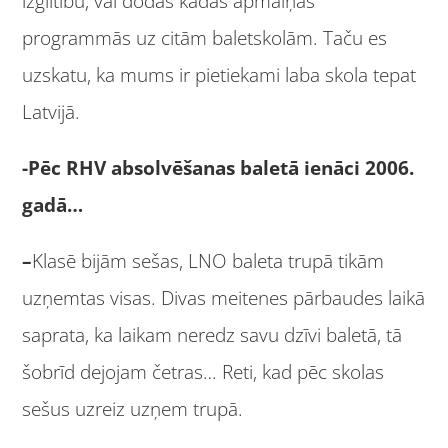
izglītību, vai dodas kādās apmaiņas
programmās uz citām baletskolām. Taču es
uzskatu, ka mums ir pietiekami laba skola tepat
Latvijā.
-Pēc RHV absolvēšanas baletā ienāci 2006.
gadā…
–
Klasē bijām sešas, LNO baleta trupā tikām
uzņemtas visas. Divas meitenes pārbaudes laikā
saprata, ka laikam neredz savu dzīvi baletā, tā
šobrīd dejojam četras… Reti, kad pēc skolas
sešus uzreiz uzņem trupā.