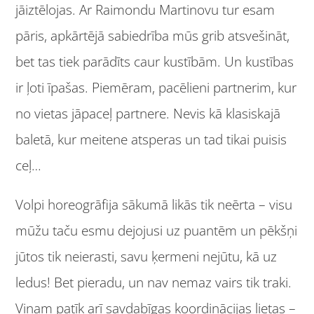
jāiztēlojas. Ar Raimondu Martinovu tur esam
pāris, apkārtējā sabiedrība mūs grib atsvešināt,
bet tas tiek parādīts caur kustībām. Un kustības
ir ļoti īpašas. Piemēram, pacēlieni partnerim, kur
no vietas jāpaceļ partnere. Nevis kā klasiskajā
baletā, kur meitene atsperas un tad tikai puisis
ceļ…
Volpi horeogrāfija sākumā likās tik neērta – visu
mūžu taču esmu dejojusi uz puantēm un pēkšņi
jūtos tik neierasti, savu ķermeni nejūtu, kā uz
ledus! Bet pieradu, un nav nemaz vairs tik traki.
Viņam patīk arī savdabīgas koordinācijas lietas –