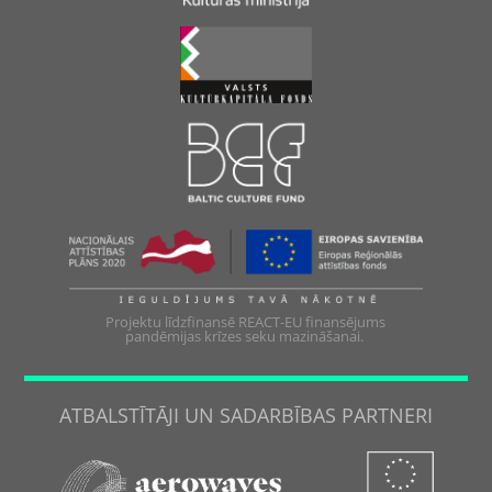
Projektu līdzfinansē REACT-EU finansējums
pandēmijas krīzes seku mazināšanai.
ATBALSTĪTĀJI UN SADARBĪBAS PARTNERI