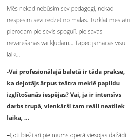
Mēs nekad nebūsim sev pedagogi, nekad
nespēsim sevi redzēt no malas. Turklāt mēs ātri
pierodam pie sevis spogulī, pie savas
nevarēšanas vai kļūdām… Tāpēc jāmācās visu
laiku.
-Vai profesionālajā baletā ir tāda prakse,
ka dejotājs ārpus teātra meklē papildu
izglītošanās iespējas? Vai, ja ir intensīvs
darbs trupā, vienkārši tam reāli neatliek
laika, …
–
Ļoti bieži arī pie mums operā viesojas dažādi