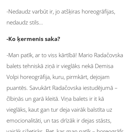
-Nedaudz varbūt ir, jo atšķiras horeogrāfijas,
nedaudz stils…
-Ko ķermenis saka?
-Man patīk, ar to viss kārtībā! Mario Radačovska
balets tehniskā ziņā ir vieglāks nekā Demisa
Volpi horeogrāfija, kuru, pirmkārt, dejojam
puantēs. Savukārt Radačovska iestudējumā –
čībiņās un garā kleitā. Viņa balets ir it kā
vieglāks, kaut gan tur deja vairāk balstīta uz
emocionalitāti, un tas drīzāk ir dejas stāsts,
vairāk sižetisks. Bet, kas man patīk – horeogrāfs