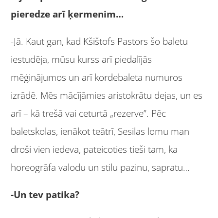
pieredze arī ķermenim…
-Jā. Kaut gan, kad Kšištofs Pastors šo baletu
iestudēja, mūsu kurss arī piedalījās
mēģinājumos un arī kordebaleta numuros
izrādē. Mēs mācījāmies aristokrātu dejas, un es
arī – kā trešā vai ceturtā „rezerve”. Pēc
baletskolas, ienākot teātrī, Sesilas lomu man
droši vien iedeva, pateicoties tieši tam, ka
horeogrāfa valodu un stilu pazinu, sapratu…
-Un tev patika?