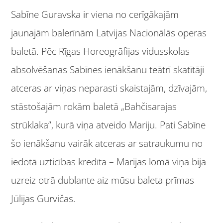
Sabīne Guravska ir viena no cerīgākajām
jaunajām balerīnām Latvijas Nacionālās operas
baletā. Pēc Rīgas Horeogrāfijas vidusskolas
absolvēšanas Sabīnes ienākšanu teātrī skatītāji
atceras ar viņas neparasti skaistajām, dzīvajām,
stāstošajām rokām baletā „Bahčisarajas
strūklaka”, kurā viņa atveido Mariju. Pati Sabīne
šo ienākšanu vairāk atceras ar satraukumu no
iedotā uzticības kredīta – Marijas lomā viņa bija
uzreiz otrā dublante aiz mūsu baleta prīmas
Jūlijas Gurvičas.