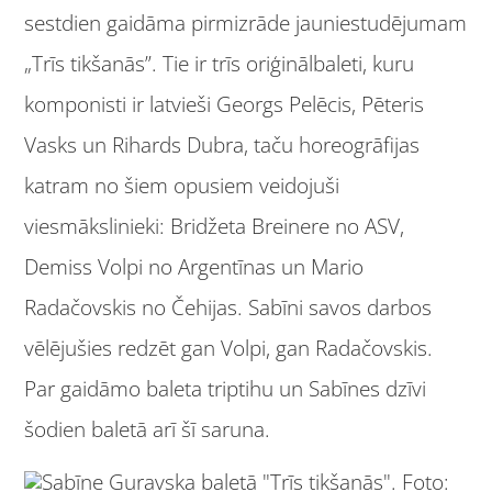
sestdien gaidāma pirmizrāde jauniestudējumam
„Trīs tikšanās”. Tie ir trīs oriģinālbaleti, kuru
komponisti ir latvieši Georgs Pelēcis, Pēteris
Vasks un Rihards Dubra, taču horeogrāfijas
katram no šiem opusiem veidojuši
viesmākslinieki: Bridžeta Breinere no ASV,
Demiss Volpi no Argentīnas un Mario
Radačovskis no Čehijas. Sabīni savos darbos
vēlējušies redzēt gan Volpi, gan Radačovskis.
Par gaidāmo baleta triptihu un Sabīnes dzīvi
šodien baletā arī šī saruna.