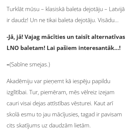
Turklāt mūsu – klasiskā baleta dejotāju – Latvijā
ir daudz! Un ne tikai baleta dejotāju. Visādu…
-Jā, jā! Vajag mācīties un taisīt alternatīvas
LNO baletam! Lai pašiem interesantāk…!
–
(Sabīne smejas.)
Akadēmiju var pieņemt kā iespēju papildu
izglītībai. Tur, piemēram, mēs vēlreiz izejam
cauri visai dejas attīstības vēsturei. Kaut arī
skolā esmu to jau mācījusies, tagad ir pavisam
cits skatījums uz daudzām lietām.