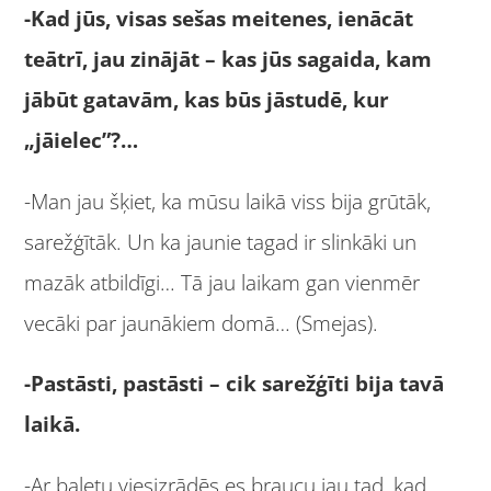
-Kad jūs, visas sešas meitenes, ienācāt
teātrī, jau zinājāt – kas jūs sagaida, kam
jābūt gatavām, kas būs jāstudē, kur
„jāielec”?…
-Man jau šķiet, ka mūsu laikā viss bija grūtāk,
sarežģītāk. Un ka jaunie tagad ir slinkāki un
mazāk atbildīgi… Tā jau laikam gan vienmēr
vecāki par jaunākiem domā… (Smejas).
-Pastāsti, pastāsti – cik sarežģīti bija tavā
laikā.
-Ar baletu viesizrādēs es braucu jau tad, kad