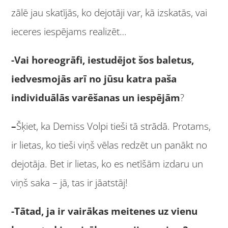
zālē jau skatījās, ko dejotāji var, kā izskatās, vai
ieceres iespējams realizēt…
-Vai horeogrāfi, iestudējot šos baletus,
iedvesmojās arī no jūsu katra paša
individuālās varēšanas un iespējām
?
–
Šķiet, ka Demiss Volpi tieši tā strādā. Protams,
ir lietas, ko tieši viņš vēlas redzēt un panākt no
dejotāja. Bet ir lietas, ko es netīšām izdaru un
viņš saka – jā, tas ir jāatstāj!
-Tātad, ja ir vairākas meitenes uz vienu