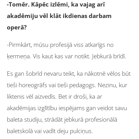
-Tomēr. Kāpēc izlēmi, ka vajag arī
akadēmiju vēl klāt ikdienas darbam
operā?
-Pirmkārt, mūsu profesijā viss atkarīgs no
ķermeņa. Vis kaut kas var notikt. Jebkurā brīdī.
Es gan šobrīd nevaru teikt, ka nākotnē vēlos būt
tieši horeogrāfs vai tieši pedagogs. Nezinu, kur
liktenis vēl aizvedīs. Bet ir droši, ka ar
akadēmijas izglītību iespējams gan veidot savu
baleta studiju, strādāt jebkurā profesionālā
baletskolā vai vadīt deju pulciņus.