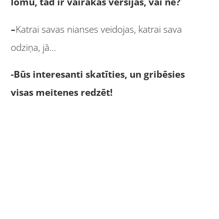
lomu, tad ir vairākas versijas, vai ne?
–
Katrai savas nianses veidojas, katrai sava
odziņa, jā…
-Būs interesanti skatīties, un gribēsies
visas meitenes redzēt!