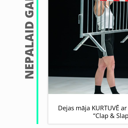
NEPALAID GARĀM
Dejas māja KURTUVĒ ar st
“Clap & Sla