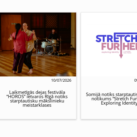
10/07/2026
0
Laikmetīgās dejas festivāla
Somijā notiks starptauti
“HOROS” ietvaros Rīgā notiks
notikums “Stretch Fur
starptautisku mākslinieku
Exploring Identit
meistarklases