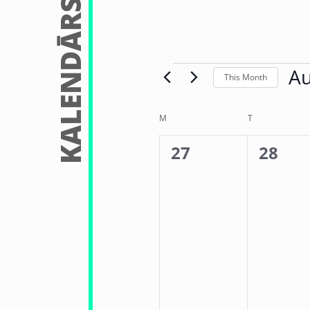
KALENDĀRS
Au
This Month
Sele
date
Calendar
M
T
of
0
0
27
28
Events
events,
events