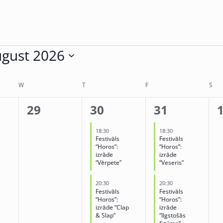
gust 2026
ct
.
W
T
F
S
0
2
2
29
30
31
,
events,
events,
events,
e
18:30
18:30
Festivāls
Festivāls
“Horos”:
“Horos”:
izrāde
izrāde
“Vērpete”
“Veseris”
20:30
20:30
Festivāls
Festivāls
“Horos”:
“Horos”:
izrāde “Clap
izrāde
& Slap”
“Ilgstošās