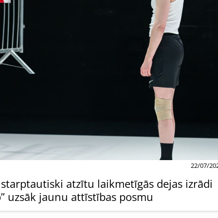
22/07/20
arptautiski atzītu laikmetīgās dejas izrādi
p” uzsāk jaunu attīstības posmu