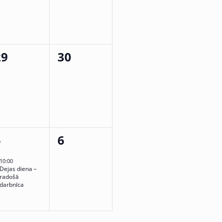
0
0
29
30
vents,
events,
1
0
5
6
vent,
events,
10:00
Dejas diena –
radošā
darbnīca