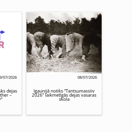
9/07/2026
08/07/2026
sks dejas
Igaunijā notiks “Tantsumassiiv
ther –
2026” laikmetīgās dejas vasaras
y”
skola