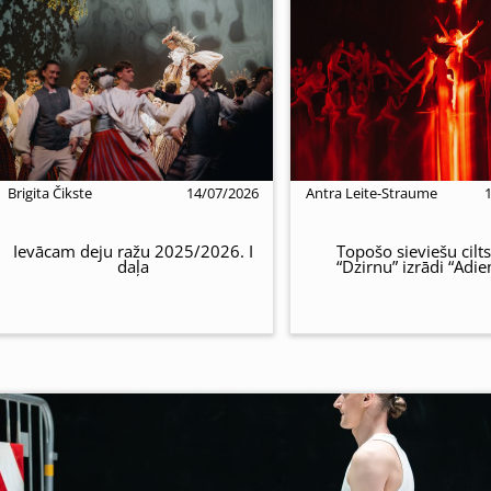
Brigita Čikste
14/07/2026
Antra Leite-Straume
Ievācam deju ražu 2025/2026. I
Topošo sieviešu cilts
daļa
“Dzirnu” izrādi “Adi