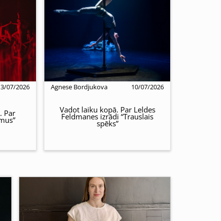
13/07/2026
Agnese Bordjukova
10/07/2026
Vadot laiku kopā. Par Leldes
. Par
Feldmanes izrādi “Trauslais
emus”
spēks”