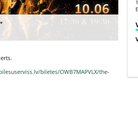
1
E
”
erts.
bilesuserviss.lv/biletes/OWB7MAPVLX/the-