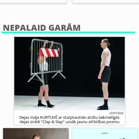
NEPALAID GARĀM
22/07/2026
Dejas māja KURTUVĒ ar starptautiski atzītu laikmetīgās
dejas izrādi “Clap & Slap” uzsāk jaunu attīstības posmu