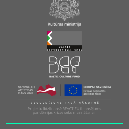
Projektu līdzfinansē REACT-EU finansējums
pandēmijas krīzes seku mazināšanai.