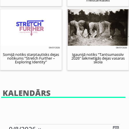
09/07/2026
08/07/2026
Somijā notiks starptautisks dejas
Igaunijā notiks “Tantsumassiiv
notikums “Stretch Further –
2026” laikmetīgās dejas vasaras
Exploring Identity”
skola
KALENDĀRS
Eve
9/8/2026