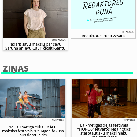
01/07/2026
Redaktores runā vasarā
03/07/2026
Padarīt savu mākslu par savu.
Saruna ar Ievu Gaurilčikaiti-Santu
ZIŅAS
10/07/2026
10/07/2026
Laikmetīgās dejas festivāla
14. laikmetīgā cirka un ielu
“HOROS” ietvaros Rīgā notiks
mākslas festivāla “Re Rīga!” fokusā
starptautisku mākslinieku
būs flāmu cirks
meistarklases