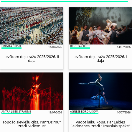
BRIGITA ČIKSTE
BRIGITA ČIKSTE
14/07/2026
14/07/2026
Ievācam deju ražu 2025/2026. II
Ievācam deju ražu 2025/2026. I
daļa
daļa
ANTRA LEITE-STRAUME
AGNESE BORDJUKOVA
13/07/2026
10/07/2026
Topošo sieviešu cilts. Par “Dzirnu”
Vadot laiku kopā. Par Leldes
izrādi “Adiemus”
Feldmanes izrādi “Trauslais spēks”