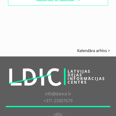
Kalendāra arhīvs >
LATVIJAS
DEJAS
INFORMĀCIJAS
CENTRS
info@dance.lv
+371 23307679