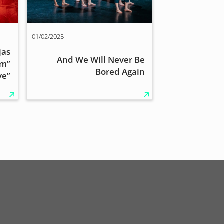
01/02/2025
jas
And We Will Never Be
rm”
Bored Again
ve”