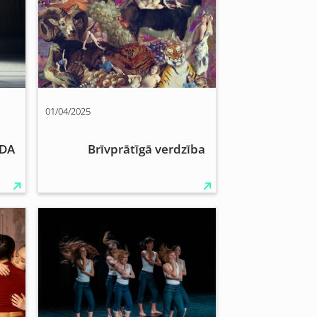
01/04/2025
DA
Brīvprātīgā verdzība