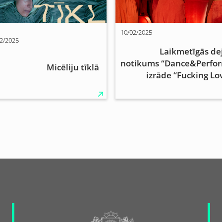
10/02/2025
2/2025
Laikmetīgās de
notikums “Dance&Perfo
Micēliju tīklā
izrāde “Fucking Lo