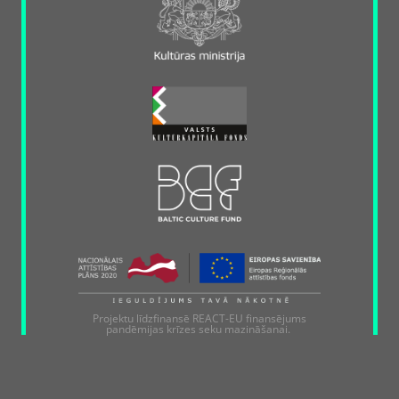
Projektu līdzfinansē REACT-EU finansējums
pandēmijas krīzes seku mazināšanai.