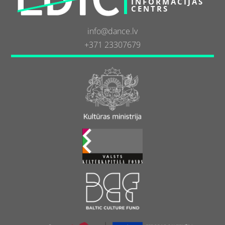
INFORMĀCIJAS
CENTRS
info@dance.lv
+371 23307679