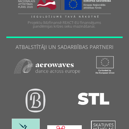
Projektu līdzfinansē REACT-EU finansējums
pandēmijas krīzes seku mazināšanai.
ATBALSTĪTĀJI UN SADARBĪBAS PARTNERI