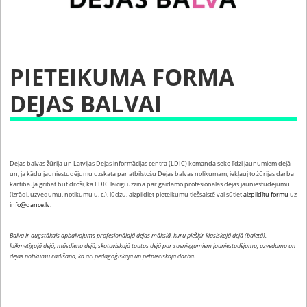
PIETEIKUMA FORMA
DEJAS BALVAI
Dejas balvas žūrija un Latvijas Dejas informācijas centra (LDIC) komanda seko līdzi jaunumiem dejā
un, ja kādu jauniestudējumu uzskata par atbilstošu Dejas balvas nolikumam, iekļauj to žūrijas darba
kārtībā. Ja gribat būt droši, ka LDIC laicīgi uzzina par gaidāmo profesionālās dejas jauniestudējumu
(izrādi, uzvedumu, notikumu u. c.), lūdzu, aizpildiet pieteikumu tiešsaistē vai sūtiet
aizpildītu formu
uz
info@dance.lv
.
Balva ir augstākais apbalvojums profesionālajā dejas mākslā, kuru piešķir klasiskajā dejā (baletā),
laikmetīgajā dejā, mūsdienu dejā, skatuviskajā tautas dejā par sasniegumiem jauniestudējumu, uzvedumu un
dejas notikumu radīšanā, kā arī pedagoģiskajā un pētnieciskajā darbā.