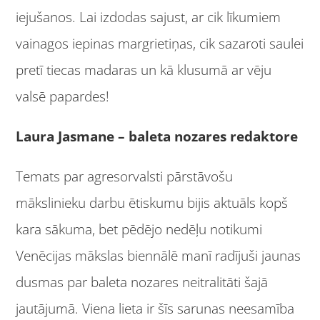
iejušanos. Lai izdodas sajust, ar cik līkumiem
vainagos iepinas margrietiņas, cik sazaroti saulei
pretī tiecas madaras un kā klusumā ar vēju
valsē papardes!
Laura Jasmane – baleta nozares redaktore
Temats par agresorvalsti pārstāvošu
mākslinieku darbu ētiskumu bijis aktuāls kopš
kara sākuma, bet pēdējo nedēļu notikumi
Venēcijas mākslas biennālē manī radījuši jaunas
dusmas par baleta nozares neitralitāti šajā
jautājumā. Viena lieta ir šīs sarunas neesamība