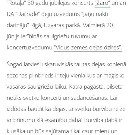
“Rotaļa” 80 gadu jubilejas koncerts
“
Zaro”
un arī
DA “Daiļrade” deju uzvedums “Jāņu nakti
darināju” Rīgā, Uzvaras parkā. Valmierā 20.
jūnijs ierībinās saulgriežu tuvumu ar
koncertuzvedumu
“
Vidus zemes dejas dzīres”.
Šogad latviešu skatuviskās tautas dejas kopienā
sezonas pilnbrieds ir teju vienlaikus ar maģisko
vasaras saulgriežu laiku. Katrā pagastā, pilsētā
notiks svētku koncerti un sadancošanās. Lai
izdodas baudīt kā dejas, tā svētku burvību reizē
ar brīnumu klātesamību dabā! Burvība dabā ir
klusāka un būs sajūtama tikai caur mieru un