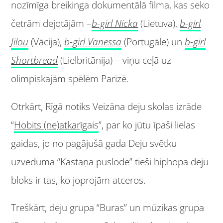
nozīmīga breikinga dokumentālā filma, kas seko
četrām dejotājām –
b-girl Nicka
(Lietuva),
b-girl
Jilou
(Vācija),
b-girl Vanessa
(Portugāle) un
b-girl
Shortbread
(Lielbritānija) – viņu ceļā uz
olimpiskajām spēlēm Parīzē.
Otrkārt, Rīgā notiks Veizāna deju skolas izrāde
“
Hobits (ne)atkar
īgais
”, par ko jūtu īpaši lielas
gaidas, jo no pagājušā gada Deju svētku
uzveduma “Kastaņa puslode” tieši hiphopa deju
bloks ir tas, ko joprojām atceros.
Treškārt, deju grupa “Buras” un mūzikas grupa