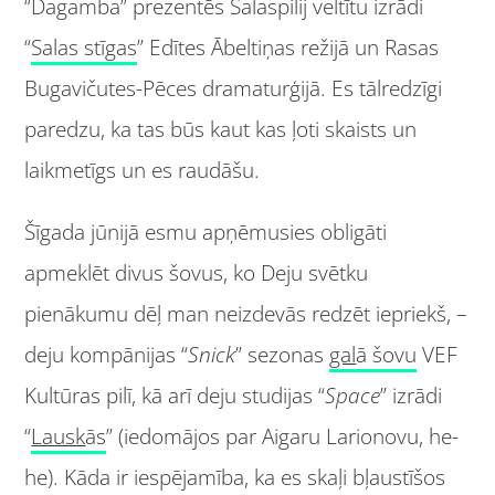
“Dagamba” prezentēs Salaspilij veltītu izrādi
“
Salas s
t
īgas
” Edītes Ābeltiņas režijā un Rasas
Bugavičutes-Pēces dramaturģijā. Es tālredzīgi
paredzu, ka tas būs kaut kas ļoti skaists un
laikmetīgs un es raudāšu.
Šīgada jūnijā esmu apņēmusies obligāti
apmeklēt divus šovus, ko Deju svētku
pienākumu dēļ man neizdevās redzēt iepriekš, –
deju kompānijas “
Snick
” sezonas
gal
ā šovu
VEF
Kultūras pilī, kā arī deju studijas “
Space
” izrādi
“
Lausk
ās
” (iedomājos par Aigaru Larionovu, he-
he). Kāda ir iespējamība, ka es skaļi bļaustīšos