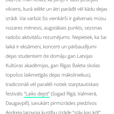
vilciens, kurā ielēkt un ātri parādīt vēl kādu dejas
izrādi. Vai varbūt šis vienkārši ir galvenais mūsu
nozares mēnesis, augstākais punkts, sezonas
radošo aktivitāšu rezumējums. Nepietiek, ka šai
laikā ir eksāmeni, koncerti un pārbaudījumi
dejas studentiem (te domāju gan Latvijas
Kultūras akadēmijas, gan Rīgas Baleta skolas
topošos laikmetīgās dejas māksliniekus),
tradicionāli vēl paralēli notiek starptautiskais
festivāls
“Laiks dejot”
(šogad Rīgā, Valmierā,
Daugavpilī), savukārt pirmizrādes piedzīvos
Andreja Jarovoja kustību izrāde
“stāv kas krīt”