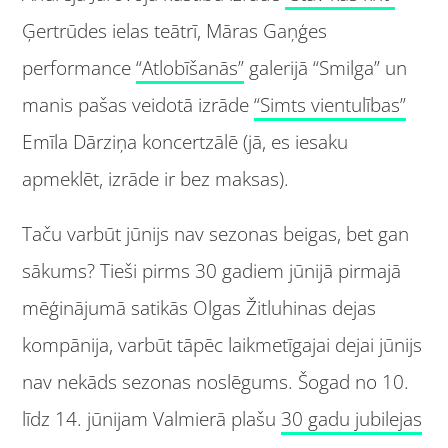
Ģertrūdes ielas teātrī, Māras Gaņģes
performance
“Atlobīšanās”
galerijā “Smilga” un
manis pašas veidotā izrāde
“Simts vientulības”
Emīla Dārziņa koncertzālē (jā, es iesaku
apmeklēt, izrāde ir bez maksas).
Taču varbūt jūnijs nav sezonas beigas, bet gan
sākums? Tieši pirms 30 gadiem jūnijā pirmajā
mēģinājumā satikās Olgas Žitluhinas dejas
kompānija, varbūt tāpēc laikmetīgajai dejai jūnijs
nav nekāds sezonas noslēgums. Šogad no 10.
līdz 14. jūnijam Valmierā plašu
30 gadu jubilejas