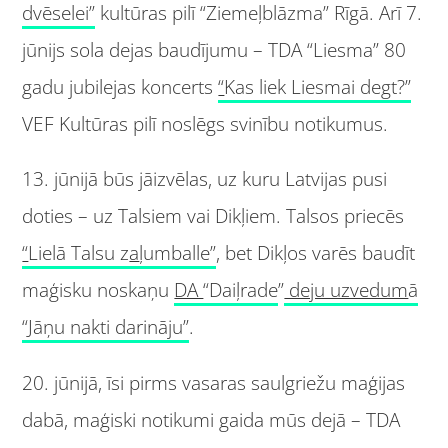
dvēselei”
kultūras pilī “Ziemeļblāzma” Rīgā. Arī 7.
jūnijs sola dejas baudījumu – TDA “Liesma” 80
gadu jubilejas koncerts
“
Kas liek Liesmai degt?”
VEF Kultūras pilī noslēgs svinību notikumus.
13. jūnijā būs jāizvēlas, uz kuru Latvijas pusi
doties – uz Talsiem vai Dikļiem. Talsos priecēs
“
Lielā Talsu z
a
ļumballe”
, bet Dikļos varēs baudīt
maģisku noskaņu
DA
“Daiļrade
”
deju uzvedum
ā
“Jāņu nakti darināju”
.
20. jūnijā, īsi pirms vasaras saulgriežu maģijas
dabā, maģiski notikumi gaida mūs dejā – TDA