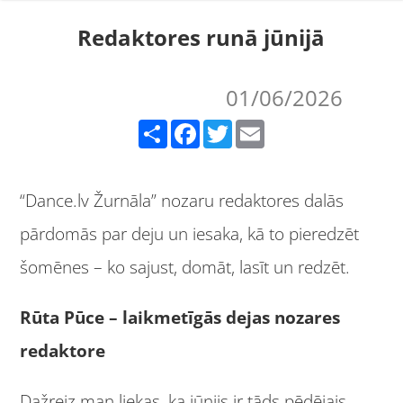
Redaktores runā jūnijā
01/06/2026
Share
Facebook
Twitter
Email
“Dance.lv Žurnāla” nozaru redaktores dalās
pārdomās par deju un iesaka, kā to pieredzēt
šomēnes – ko sajust, domāt, lasīt un redzēt.
Rūta Pūce – laikmetīgās dejas nozares
redaktore
Dažreiz man liekas, ka jūnijs ir tāds pēdējais