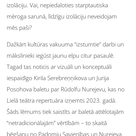
izolāciju. Vai, nepiedaloties starptautiska
mēroga sarunā, līdzīgu izolāciju neveidojam
mēs paši?
Dažkārt kultūras vakuuma “izstumtie” darbi un
mākslinieki iegūst jaunu elpu citur pasaulē.
Tagad tas noticis ar vizuāli un konceptuāli
iespaidīgo Kirila Serebreņņikova un Jurija
Posohova baletu par Rūdolfu Nurejevu, kas no
Lielā teātra repertuāra izņemts 2023. gadā.
Šāds lēmums tiek saistīts ar baletā attēlotajām
“netradicionālajām” vērtībām – to skaitā
bēgšanu no Padomju Savienības un Nurejeva