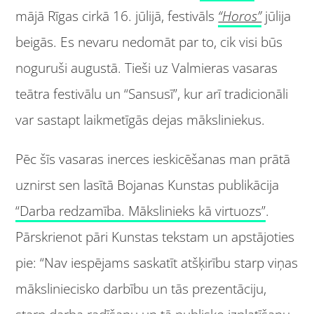
mājā Rīgas cirkā 16. jūlijā, festivāls
“Horos”
jūlija
beigās. Es nevaru nedomāt par to, cik visi būs
noguruši augustā. Tieši uz Valmieras vasaras
teātra festivālu un “Sansusī”, kur arī tradicionāli
var sastapt laikmetīgās dejas māksliniekus.
Pēc šīs vasaras inerces ieskicēšanas man prātā
uznirst sen lasītā Bojanas Kunstas publikācija
“Darba redzamība. Māksl
inieks kā virtuozs”
.
Pārskrienot pāri Kunstas tekstam un apstājoties
pie: “Nav iespējams saskatīt atšķirību starp viņas
māksliniecisko darbību un tās prezentāciju,