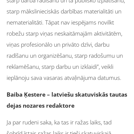
starp darba radīšanu un tā publisko izplatīšanu,
starp mākslinieciskās darbības materialitāti un
nematerialitāti. Tāpat nav iespējams novilkt
robežu starp viņas neskaitāmajām aktivitātēm,
viņas profesionālo un privāto dzīvi, darbu
radīšanu un organizēšanu, starp radošumu un
reklamēšanu, starp darbu un izklaidi”, veikli
ieplānoju sava vasaras atvaļinājuma datumus.
Baiba Ķestere – latviešu skatuviskās tautas
dejas nozares redaktore
Ja par rudeni saka, ka tas ir ražas laiks, tad
šobrīd īstais ražas laiks ir tieši skatuviskajā