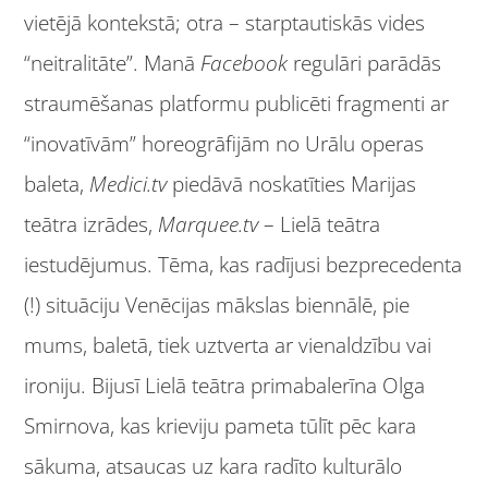
vietējā kontekstā; otra – starptautiskās vides
“neitralitāte”. Manā
Facebook
regulāri parādās
straumēšanas platformu publicēti fragmenti ar
“inovatīvām” horeogrāfijām no Urālu operas
baleta,
Medici.tv
piedāvā noskatīties Marijas
teātra izrādes,
Marquee.tv
– Lielā teātra
iestudējumus. Tēma, kas radījusi bezprecedenta
(!) situāciju Venēcijas mākslas biennālē, pie
mums, baletā, tiek uztverta ar vienaldzību vai
ironiju. Bijusī Lielā teātra primabalerīna Olga
Smirnova, kas krieviju pameta tūlīt pēc kara
sākuma, atsaucas uz kara radīto kulturālo