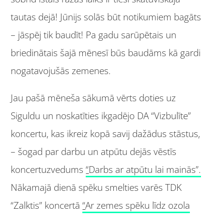
tautas dejā! Jūnijs solās būt notikumiem bagāts
– jāspēj tik baudīt! Pa gadu sarūpētais un
briedinātais šajā mēnesī būs baudāms kā gardi
nogatavojušās zemenes.
Jau pašā mēneša sākumā vērts doties uz
Siguldu un noskatīties ikgadējo DA “Vizbulīte”
koncertu, kas ikreiz kopā savij dažādus stāstus,
– šogad par darbu un atpūtu dejās vēstīs
koncertuzvedums
“
Darbs ar atpūtu lai mainās”.
Nākamajā dienā spēku smelties varēs TDK
“Zalktis” koncertā
“
Ar zemes spēku līdz ozola