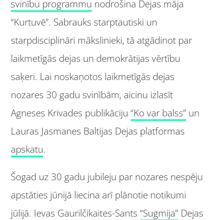
svinību programmu
nodrošina Dejas māja
“Kurtuvē”. Sabrauks starptautiski un
starpdisciplināri mākslinieki, tā atgādinot par
laikmetīgās dejas un demokrātijas vērtību
saķeri. Lai noskaņotos laikmetīgās dejas
nozares 30 gadu svinībām, aicinu izlasīt
Agneses Krivades publikāciju
“Ko var balss”
un
Lauras Jasmanes Baltijas Dejas platformas
apskatu
.
Šogad uz 30 gadu jubileju par nozares nespēju
apstāties jūnijā liecina arī plānotie notikumi
jūlijā. Ievas Gaurilčikaites-Sants
“Sugmija”
Dejas