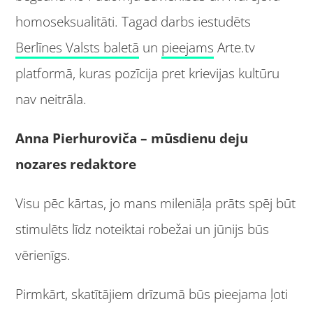
homoseksualitāti. Tagad darbs iestudēts
Berlīnes Valsts baletā
un
pieejams
Arte.tv
platformā, kuras pozīcija pret krievijas kultūru
nav neitrāla.
Anna Pierhuroviča – mūsdienu deju
nozares redaktore
Visu pēc kārtas, jo mans mileniāļa prāts spēj būt
stimulēts līdz noteiktai robežai un jūnijs būs
vērienīgs.
Pirmkārt, skatītājiem drīzumā būs pieejama ļoti