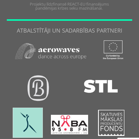
Projektu līdzfinansē REACT-EU finansējums
pandēmijas krīzes seku mazināšanai.
ATBALSTĪTĀJI UN SADARBĪBAS PARTNERI