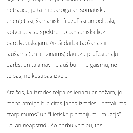
netraucē, jo tā ir iedarbīga arī somatiski,
enerģētiski, šamaniski, filozofiski un politiski,
aptverot visu spektru no personiskā līdz
pārcilvēciskajam. Aiz šī darba tapšanas ir
jaušams (un arī zināms) daudzu profesionāļu
darbs, un tajā nav nejaušību – ne gaismu, ne
telpas, ne kustības izvēlē.
Atzīšos, ka izrādes telpā es ienācu ar bažām, jo
manā atmiņā bija citas Janas izrādes – “Attālums
starp mums” un “Lietisko pierādījumu muzejs”.
Lai arī neapstrīdu šo darbu vērtību, tos