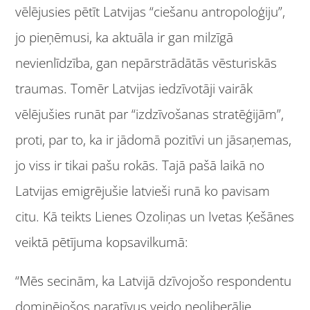
vēlējusies pētīt Latvijas “ciešanu antropoloģiju”,
jo pieņēmusi, ka aktuāla ir gan milzīgā
nevienlīdzība, gan nepārstrādātās vēsturiskās
traumas. Tomēr Latvijas iedzīvotāji vairāk
vēlējušies runāt par “izdzīvošanas stratēģijām”,
proti, par to, ka ir jādomā pozitīvi un jāsaņemas,
jo viss ir tikai pašu rokās. Tajā pašā laikā no
Latvijas emigrējušie latvieši runā ko pavisam
citu. Kā teikts Lienes Ozoliņas un Ivetas Ķešānes
veiktā pētījuma kopsavilkumā:
“Mēs secinām, ka Latvijā dzīvojošo respondentu
dominējošos naratīvus veido neoliberālie