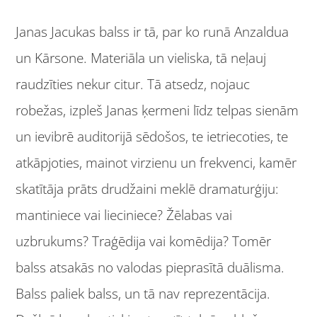
Janas Jacukas balss ir tā, par ko runā Anzaldua
un Kārsone. Materiāla un vieliska, tā neļauj
raudzīties nekur citur. Tā atsedz, nojauc
robežas, izpleš Janas ķermeni līdz telpas sienām
un ievibrē auditorijā sēdošos, te ietriecoties, te
atkāpjoties, mainot virzienu un frekvenci, kamēr
skatītāja prāts drudžaini meklē dramaturģiju:
mantiniece vai lieciniece? Žēlabas vai
uzbrukums? Traģēdija vai komēdija? Tomēr
balss atsakās no valodas pieprasītā duālisma.
Balss paliek balss, un tā nav reprezentācija.