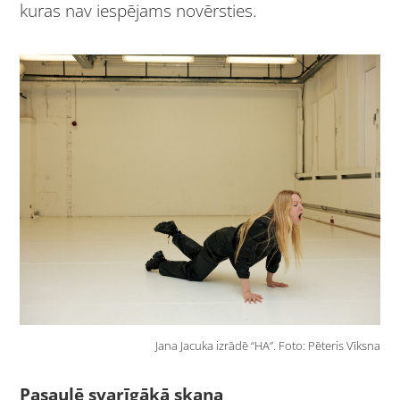
kuras nav iespējams novērsties.
Jana Jacuka izrādē “HA”. Foto: Pēteris Vīksna
Pasaulē svarīgākā skaņa