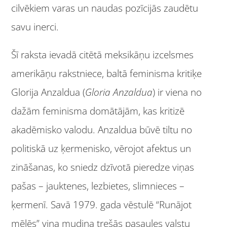
cilvēkiem varas un naudas pozīcijās zaudētu
savu inerci.
Šī raksta ievadā citētā meksikāņu izcelsmes
amerikāņu rakstniece, baltā feminisma kritiķe
Glorija Anzaldua (
Gloria Anzaldua
) ir viena no
dažām feminisma domātājām, kas kritizē
akadēmisko valodu. Anzaldua būvē tiltu no
politiskā uz ķermenisko, vērojot afektus un
zināšanas, ko sniedz dzīvotā pieredze viņas
pašas – jauktenes, lezbietes, slimnieces –
ķermenī. Savā 1979. gada vēstulē “Runājot
mēlēs” viņa mudina trešās pasaules valstu