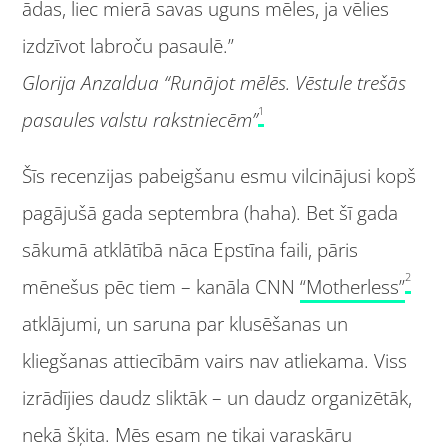
ādas, liec mierā savas uguns mēles, ja vēlies
izdzīvot labroču pasaulē.”
Glorija Anzaldua “Runājot mēlēs. Vēstule trešās
1
pasaules valstu rakstniecēm”
Šīs recenzijas pabeigšanu esmu vilcinājusi kopš
pagājušā gada septembra (haha). Bet šī gada
sākumā atklātībā nāca Epstīna faili, pāris
2
mēnešus pēc tiem – kanāla CNN
“Motherless”
atklājumi, un saruna par klusēšanas un
kliegšanas attiecībām vairs nav atliekama. Viss
izrādījies daudz sliktāk – un daudz organizētāk,
nekā šķita. Mēs esam ne tikai varaskāru