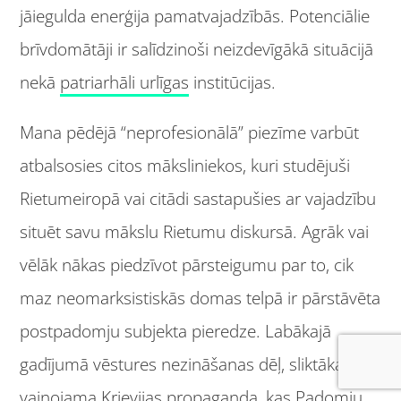
jāiegulda enerģija pamatvajadzībās. Potenciālie
brīvdomātāji ir salīdzinoši neizdevīgākā situācijā
nekā
patriarhāli urlīgas
institūcijas.
Mana pēdējā “neprofesionālā” piezīme varbūt
atbalsosies citos māksliniekos, kuri studējuši
Rietumeiropā vai citādi sastapušies ar vajadzību
situēt savu mākslu Rietumu diskursā. Agrāk vai
vēlāk nākas piedzīvot pārsteigumu par to, cik
maz neomarksistiskās domas telpā ir pārstāvēta
postpadomju subjekta pieredze. Labākajā
gadījumā vēstures nezināšanas dēļ, sliktākajā –
vainojama Krievijas propaganda, kas Padomju