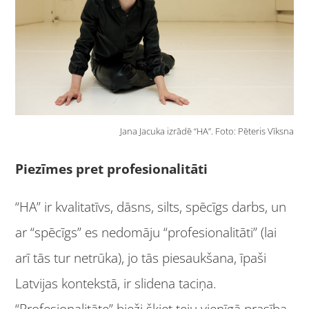
Jana Jacuka izrādē “HA”. Foto: Pēteris Vīksna
Piezīmes pret profesionalitāti
“HA” ir kvalitatīvs, dāsns, silts, spēcīgs darbs, un
ar “spēcīgs” es nedomāju “profesionalitāti” (lai
arī tās tur netrūka), jo tās piesaukšana, īpaši
Latvijas kontekstā, ir slidena taciņa.