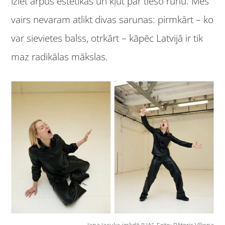
iziet ārpus estētikas un kļūt par tiešo runu. Mēs
vairs nevaram atlikt divas sarunas: pirmkārt – ko
var sievietes balss, otrkārt – kāpēc Latvijā ir tik
maz radikālas mākslas.