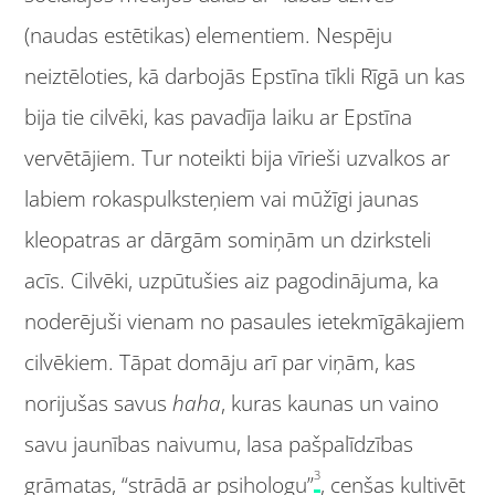
(naudas estētikas) elementiem. Nespēju
neiztēloties, kā darbojās Epstīna tīkli Rīgā un kas
bija tie cilvēki, kas pavadīja laiku ar Epstīna
vervētājiem. Tur noteikti bija vīrieši uzvalkos ar
labiem rokaspulksteņiem vai mūžīgi jaunas
kleopatras ar dārgām somiņām un dzirksteli
acīs. Cilvēki, uzpūtušies aiz pagodinājuma, ka
noderējuši vienam no pasaules ietekmīgākajiem
cilvēkiem. Tāpat domāju arī par viņām, kas
norijušas savus
haha
, kuras kaunas un vaino
savu jaunības naivumu, lasa pašpalīdzības
3
grāmatas, “strādā ar psihologu”
, cenšas kultivēt