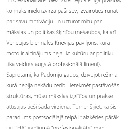
“Profesionalitāte” bieži šķiet teju vienīgā prasība,
ko mākslinieki izvirza paši sev, izvairoties runāt
par savu motivāciju un uzturot mītu par
mākslas un politikas šķirtību (nešaubos, ka arī
Venēcijas biennāles Krievijas paviljons, kura
moto ir aicinājums nejaukt kultūru ar politiku,
tika veidots augstā profesionālā līmenī).
Saprotami, ka Padomju gados, dzīvojot režīmā,
kurā nebija nekādu cerību ietekmēt pastāvošās
struktūras, mūsu mākslas izglītība un prakse
attīstījās tieši šādā virzienā. Tomēr šķiet, ka šis
paradums postsociālajā telpā ir aizķēries pārāk
ilgi. “HA” gadījumā “profesionalitāte” man