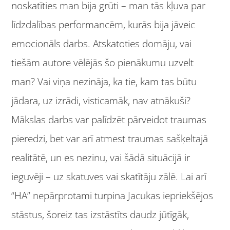
noskatīties man bija grūti – man tās kļuva par
līdzdalības performancēm, kurās bija jāveic
emocionāls darbs. Atskatoties domāju, vai
tiešām autore vēlējās šo pienākumu uzvelt
man? Vai viņa nezināja, ka tie, kam tas būtu
jādara, uz izrādi, visticamāk, nav atnākuši?
Mākslas darbs var palīdzēt pārveidot traumas
pieredzi, bet var arī atmest traumas sašķeltajā
realitātē, un es nezinu, vai šādā situācijā ir
ieguvēji – uz skatuves vai skatītāju zālē. Lai arī
“HA” nepārprotami turpina Jacukas iepriekšējos
stāstus, šoreiz tas izstāstīts daudz jūtīgāk,