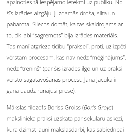
apzinoties tā iespējamo ietekmi uz publiku. No
šīs izrādes aizgāju, juzdamās droša, silta un
pabarota. Sliecos domāt, ka tas skaidrojams ar
to, cik labi “sagremots” bija izrādes materiāls.
Tas manī atgrieza ticību “praksei”, proti, uz izpēti
vērstam procesam, kas nav nedz “mēģinājums”,
nedz “treniņš” (par šīs izrādes ilgo un uz praksi
vērsto sagatavošanas procesu Jana Jacuka ir
gana daudz runājusi presē).
Mākslas filozofs Boriss Groiss (
Boris Groys
)
mākslinieka praksi uzskata par sekulāru askēzi,
kurā dzimst jauni mākslasdarbi, kas sabiedrībai