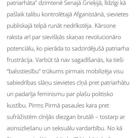
patriarhāta” dzimtenē Senajā Grieķijā, līdzīgi kā
pašlaik talibu kontrolētajā Afganistānā, sievietes
publiskajā telpā runāt nedrīkstēja. Kārsone
raksta arī par sievišķās skaņas revolucionāro
potenciālu, ko pierāda to sadzirdējušā patriarha
frustrācija. Varbūt tā nav sagadīšanās, ka tieši
“balsstiesību” trūkums pirmais mobilizēja visu
sabiedrības slāņu sievietes cīņā pret patriarhātu
un padarīja feminismu par plašu politisko
kustību. Pirms Pirmā pasaules kara pret
sufrāžistēm cīnījās diezgan brutāli – tostarp ar
asinsizliešanu un seksuālu vardarbību. No kā