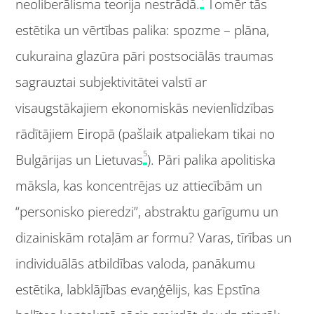
neoliberālisma teorija nestrādā.
Tomēr tās
estētika un vērtības palika: spozme – plāna,
cukuraina glazūra pāri postsociālās traumas
sagrauztai subjektivitātei valstī ar
visaugstākajiem ekonomiskās nevienlīdzības
rādītājiem Eiropā (pašlaik atpaliekam tikai no
5
Bulgārijas un Lietuvas
). Pāri palika apolitiska
māksla, kas koncentrējas uz attiecībām un
“personisko pieredzi”, abstraktu garīgumu un
dizainiskām rotaļām ar formu? Varas, tīrības un
individuālās atbildības valoda, panākumu
estētika, labklājības evaņģēlijs, kas Epstīna