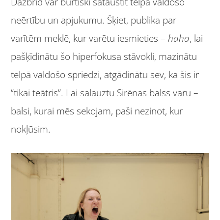
Dažbrīd var burtiski sataustīt telpā valdošo
neērtību un apjukumu. Šķiet, publika par
varītēm meklē, kur varētu iesmieties –
haha
, lai
pašķīdinātu šo hiperfokusa stāvokli, mazinātu
telpā valdošo spriedzi, atgādinātu sev, ka šis ir
“tikai teātris”. Lai salauztu Sirēnas balss varu –
balsi, kurai mēs sekojam, paši nezinot, kur
nokļūsim.