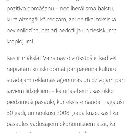
pozitīvo domāšanu – neoliberālisma balstu,
kura aizsegā, kā redzam, zeļ ne tikai toksiska
nevienlīdzība, bet arī pedofilija un tiesiskuma
kropļojumi.
Kas ir māksla? Vairs nav divtūkstošie, kad vēl
nepratām kritiski domāt par patēriņa kultūru,
strādājām reklāmas aģentūrās un dzīvojām pāri
saviem līdzekļiem – kā urlas-bērni, kas tikko
piedzimuši pasaulē, kur eksistē nauda. Pagājuši
30 gadi, un notikusi 2008. gada krīze, kas lika
pasaules vadošajiem ekonomistiem atzīt, ka
4