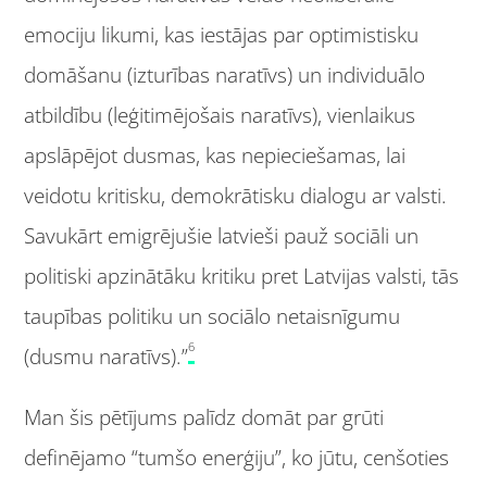
emociju likumi, kas iestājas par optimistisku
domāšanu (izturības naratīvs) un individuālo
atbildību (leģitimējošais naratīvs), vienlaikus
apslāpējot dusmas, kas nepieciešamas, lai
veidotu kritisku, demokrātisku dialogu ar valsti.
Savukārt emigrējušie latvieši pauž sociāli un
politiski apzinātāku kritiku pret Latvijas valsti, tās
taupības politiku un sociālo netaisnīgumu
6
(dusmu naratīvs).”
Man šis pētījums palīdz domāt par grūti
definējamo “tumšo enerģiju”, ko jūtu, cenšoties