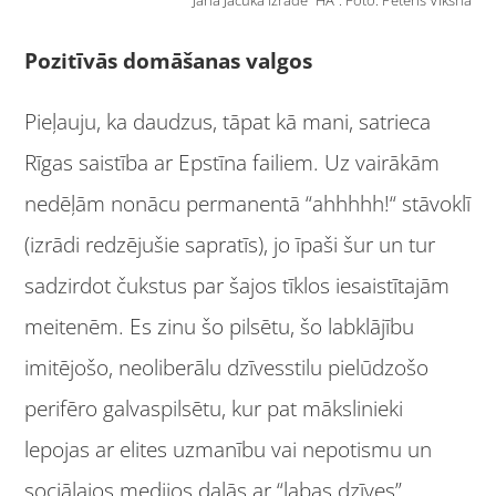
Jana Jacuka izrādē “HA”. Foto: Pēteris Vīksna
Pozitīvās domāšanas valgos
Pieļauju, ka daudzus, tāpat kā mani, satrieca
Rīgas saistība ar Epstīna failiem. Uz vairākām
nedēļām nonācu permanentā “ahhhhh!“ stāvoklī
(izrādi redzējušie sapratīs), jo īpaši šur un tur
sadzirdot čukstus par šajos tīklos iesaistītajām
meitenēm. Es zinu šo pilsētu, šo labklājību
imitējošo, neoliberālu dzīvesstilu pielūdzošo
perifēro galvaspilsētu, kur pat mākslinieki
lepojas ar elites uzmanību vai nepotismu un
sociālajos medijos dalās ar “labas dzīves”