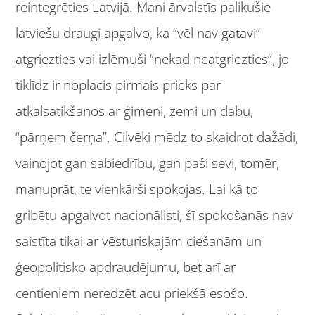
reintegrēties Latvijā. Mani ārvalstīs palikušie
latviešu draugi apgalvo, ka “vēl nav gatavi”
atgriezties vai izlēmuši “nekad neatgriezties”, jo
tiklīdz ir noplacis pirmais prieks par
atkalsatikšanos ar ģimeni, zemi un dabu,
“pārņem čerņa”. Cilvēki mēdz to skaidrot dažādi,
vainojot gan sabiedrību, gan paši sevi, tomēr,
manuprāt, te vienkārši spokojas. Lai kā to
gribētu apgalvot nacionālisti, šī spokošanās nav
saistīta tikai ar vēsturiskajām ciešanām un
ģeopolitisko apdraudējumu, bet arī ar
centieniem neredzēt acu priekšā esošo.