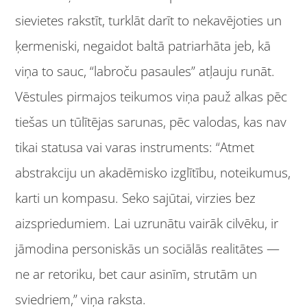
sievietes rakstīt, turklāt darīt to nekavējoties un
ķermeniski, negaidot baltā patriarhāta jeb, kā
viņa to sauc, “labroču pasaules” atļauju runāt.
Vēstules pirmajos teikumos viņa pauž alkas pēc
tiešas un tūlītējas sarunas, pēc valodas, kas nav
tikai statusa vai varas instruments: “Atmet
abstrakciju un akadēmisko izglītību, noteikumus,
karti un kompasu. Seko sajūtai, virzies bez
aizspriedumiem. Lai uzrunātu vairāk cilvēku, ir
jāmodina personiskās un sociālās realitātes —
ne ar retoriku, bet caur asinīm, strutām un
sviedriem,” viņa raksta.