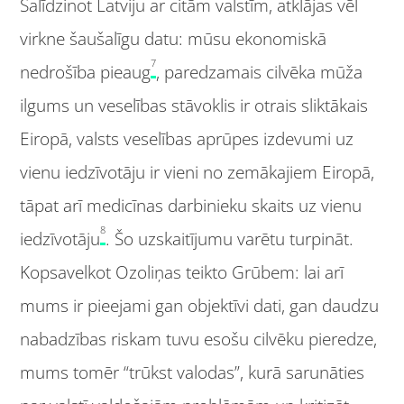
Salīdzinot Latviju ar citām valstīm, atklājas vēl
virkne šaušalīgu datu: mūsu ekonomiskā
7
nedrošība pieaug
, paredzamais cilvēka mūža
ilgums un veselības stāvoklis ir otrais sliktākais
Eiropā, valsts veselības aprūpes izdevumi uz
vienu iedzīvotāju ir vieni no zemākajiem Eiropā,
tāpat arī medicīnas darbinieku skaits uz vienu
8
iedzīvotāju
. Šo uzskaitījumu varētu turpināt.
Kopsavelkot Ozoliņas teikto Grūbem: lai arī
mums ir pieejami gan objektīvi dati, gan daudzu
nabadzības riskam tuvu esošu cilvēku pieredze,
mums tomēr “trūkst valodas”, kurā sarunāties