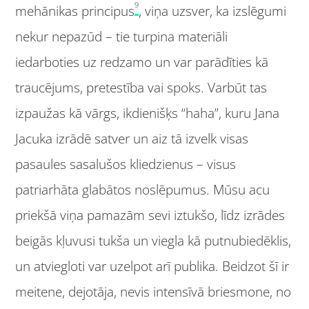
9
mehānikas principus
, viņa uzsver, ka izslēgumi
nekur nepazūd – tie turpina materiāli
iedarboties uz redzamo un var parādīties kā
traucējums, pretestība vai spoks. Varbūt tas
izpaužas kā vārgs, ikdienišķs “haha”, kuru Jana
Jacuka izrādē satver un aiz tā izvelk visas
pasaules sasalušos kliedzienus – visus
patriarhāta glabātos noslēpumus. Mūsu acu
priekšā viņa pamazām sevi iztukšo, līdz izrādes
beigās kļuvusi tukša un viegla kā putnubiedēklis,
un atviegloti var uzelpot arī publika. Beidzot šī ir
meitene, dejotāja, nevis intensīvā briesmone, no