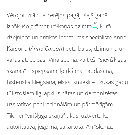
Vērojot izrādi, atcerējos pagājušajā gadā
10
iznākušo grāmatu “Skaņas dzimte”
, kurā
dzejniece un antīkās literatūras speciāliste Anne
Kārsona (
Anne Carson
) pēta balss, dzimuma un
varas attiecības. Viņa secina, ka tieši “sievišķīgās
skaņas” – spiegšana, ķērkšana, raudāšana,
histēriska kliegšana, elsas, smiekli – tikušas gadu
tūkstošiem ilgi apklusinātas un demonizētas,
uzskatītas par iracionālām un pārmērīgām.
Tikmēr “vīrišķīga skaņa” tikusi uztverta kā
autoritatīva, jēgpilna, sakārtota. Arī “skaņas