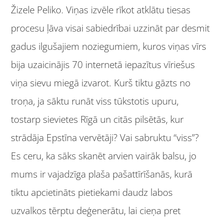
Žizele Peliko. Viņas izvēle rīkot atklātu tiesas
procesu ļāva visai sabiedrībai uzzināt par desmit
gadus ilgušajiem noziegumiem, kuros viņas vīrs
bija uzaicinājis 70 internetā iepazītus vīriešus
viņa sievu miegā izvarot. Kurš tiktu gāzts no
troņa, ja sāktu runāt viss tūkstotis upuru,
tostarp sievietes Rīgā un citās pilsētās, kur
strādāja Epstīna vervētāji? Vai sabruktu “viss”?
Es ceru, ka sāks skanēt arvien vairāk balsu, jo
mums ir vajadzīga plaša pašattīrīšanās, kurā
tiktu apcietināts pietiekami daudz labos
uzvalkos tērptu deģenerātu, lai cieņa pret