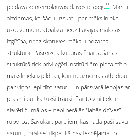
11
piedāvā kontemplatīvās dzīves iespēju
. Man ir
aizdomas, ka šādu uzskatu par mākslinieka
uzdevumu neatbalsta nedz Latvijas mākslas
izglītība, nedz skatuves mākslu nozares
struktūra. Pašreizējā kultūras finansēšanas
struktūrā tiek privileģēti institūcijām piesaistītie
mākslinieki-izpildītāji, kuri neuzņemas atbildību
par viņos iepildīto saturu un pārsvarā lepojas ar
prasmi būt kā tukši trauki. Par to viņi tiek arī
slavēti žurnālos – neoliberālās “labās dzīves”
ruporos. Savukārt pārējiem, kas rada paši savu
saturu, “prakse” tikpat kā nav iespējama, jo