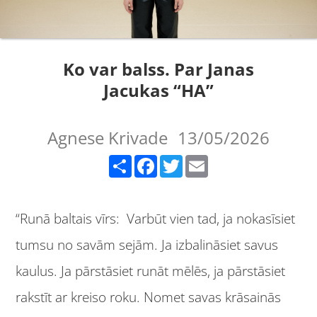
Ko var balss. Par Janas
Jacukas “HA”
Agnese Krivade
13/05/2026
Share
Facebook
Twitter
Email
“Runā baltais vīrs: Varbūt vien tad, ja nokasīsiet
tumsu no savām sejām. Ja izbalināsiet savus
kaulus. Ja pārstāsiet runāt mēlēs, ja pārstāsiet
rakstīt ar kreiso roku. Nomet savas krāsainās