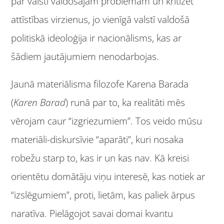
par valstī valdošajām problēmām un kritizēt
attīstības virzienus, jo vienīgā valstī valdošā
politiskā ideoloģija ir nacionālisms, kas ar
šādiem jautājumiem nenodarbojas.
Jaunā materiālisma filozofe Karena Barada
(
Karen Barad
) runā par to, ka realitāti mēs
vērojam caur “izgriezumiem”. Tos veido mūsu
materiāli-diskursīvie “aparāti”, kuri nosaka
robežu starp to, kas ir un kas nav. Kā kreisi
orientētu domātāju viņu interesē, kas notiek ar
“izslēgumiem”, proti, lietām, kas paliek ārpus
naratīva. Pielāgojot savai domai kvantu