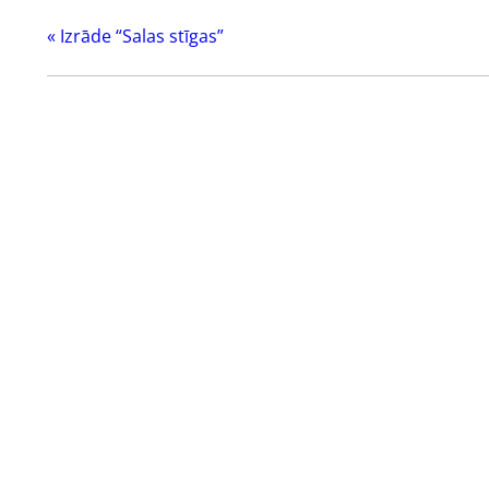
«
Izrāde “Salas stīgas”