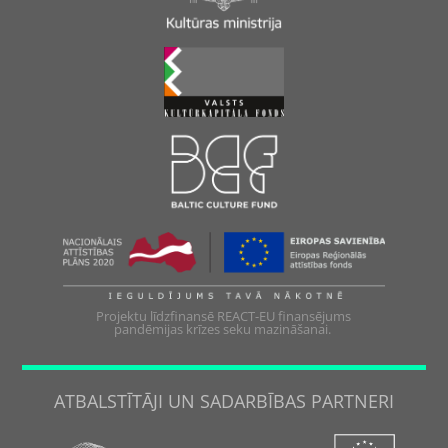
Projektu līdzfinansē REACT-EU finansējums
pandēmijas krīzes seku mazināšanai.
ATBALSTĪTĀJI UN SADARBĪBAS PARTNERI