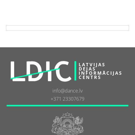
LATVIJAS
DEJAS
INFORMĀCIJAS
CENTRS
info@dance.lv
+371 23307679