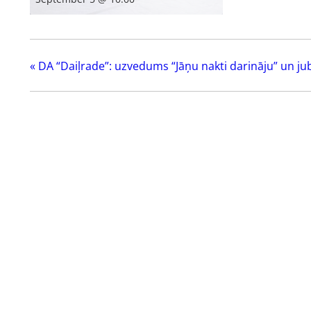
«
DA “Daiļrade”: uzvedums “Jāņu nakti darināju” un jub