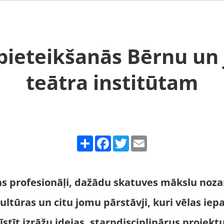
pieteikšanās Bērnu un
teātra institūtam
Share
Facebook
Twitter
Email
s profesionāļi, dažādu skatuves mākslu nozar
 kultūras un citu jomu pārstāvji, kuri vēlas ie
īstīt izrāžu idejas, starpdisciplinārus projekt