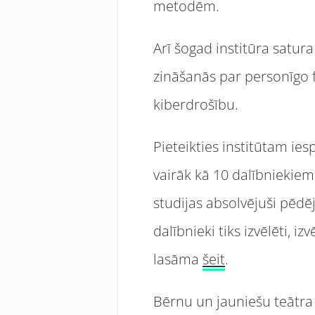
metodēm.
Arī šogad institūra satur
zināšanās par personīgo 
kiberdrošību.
Pieteikties institūtam iesp
vairāk kā 10 dalībniekiem
studijas absolvējuši pēdē
dalībnieki tiks izvēlēti, 
lasāma
šeit
.
Bērnu un jauniešu teātra