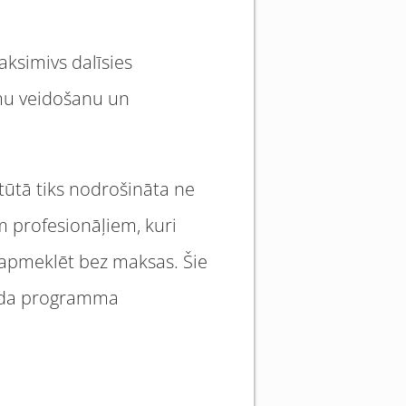
aksimivs dalīsies
umu veidošanu un
itūtā tiks nodrošināta ne
m profesionāļiem, kuri
I apmeklēt bez maksas. Šie
šīgada programma