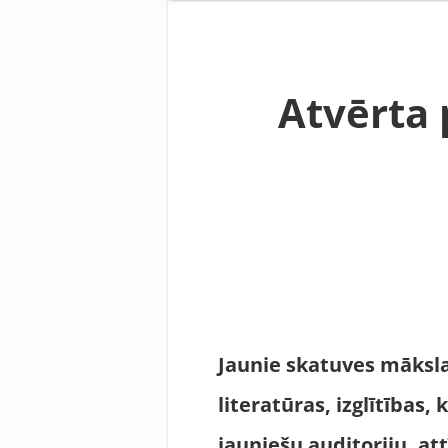
Atvērta 
Jaunie skatuves māksla
literatūras, izglītības,
jauniešu auditoriju, att