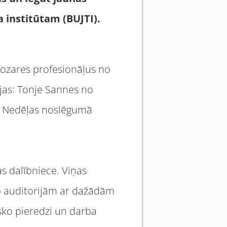
a institūtam (BUJTI).
nozares profesionāļus no
ijas: Tonje Sannes no
. Nedēļas noslēgumā
s dalībniece. Viņas
rp auditorijām ar dažādām
isko pieredzi un darba