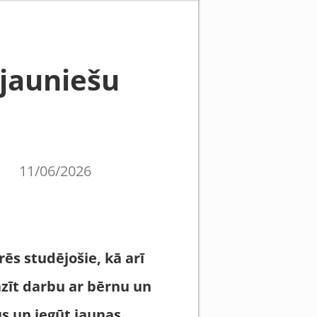
 jauniešu
11/06/2026
ēs studējošie, kā arī
pazīt darbu ar bērnu un
us un iegūt jaunas