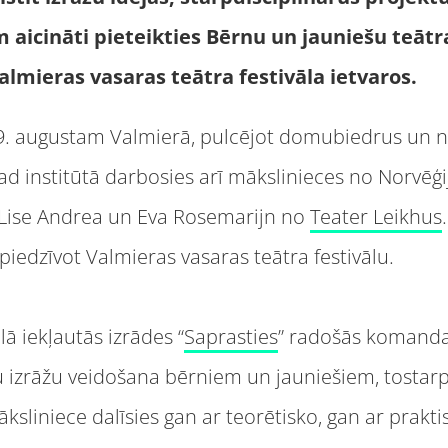
am aicināti pieteikties Bērnu un jauniešu teātr
Valmieras vasaras teātra festivāla ietvaros.
dz 9. augustam Valmierā, pulcējot domubiedrus un 
gad institūtā darbosies arī mākslinieces no Norvēģ
ī Lise Andrea un Eva Rosemarijn no
Teater Leikhus
piedzīvot Valmieras vasaras teātra festivālu.
lā iekļautās izrādes “
Saprasties
” radošās komanda
ošu izrāžu veidošana bērniem un jauniešiem, tosta
sliniece dalīsies gan ar teorētisko, gan ar prakt