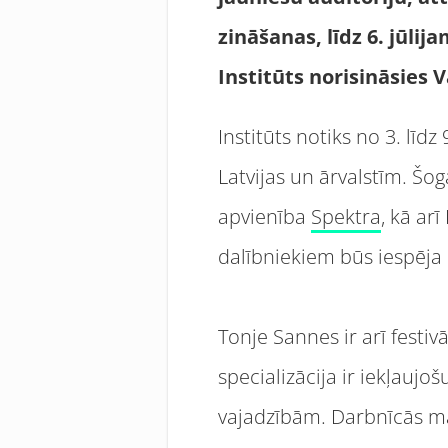
zināšanas, līdz 6. jūlij
Institūts norisināsies 
Institūts notiks no 3. lī
Latvijas un ārvalstīm. Šo
apvienība
Spektra
, kā ar
dalībniekiem būs iespēja 
Tonje Sannes ir arī festivā
specializācija ir iekļauj
vajadzībām. Darbnīcās māk