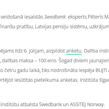
a veidošanā iesaistās
Swedbank
: eksperts Pēteris M
finanšu pratību, Latvijas pensiju sistēmu, uzkrāj
ējams līdz 6. jūlijam, aizpildot
anketu
. Dalība inst
, dalības maksa – 100 eiro. Šogad diviem jaunajie
jo četru gadu laikā, tiks nodrošināta iespēja BUJT
izvērtējot iesūtītās pieteikuma anketas. Institūta 
 institūtu atbalsta Swedbank un ASSITEJ Norway.