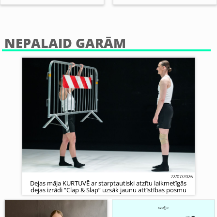
NEPALAID GARĀM
22/07/2026
Dejas māja KURTUVĒ ar starptautiski atzītu laikmetīgās
dejas izrādi “Clap & Slap” uzsāk jaunu attīstības posmu