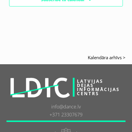
Kalendāra arhīvs >
LATVIJAS
DEJAS
INFORMĀCIJAS
CENTRS
info@dance.lv
+371 23307679