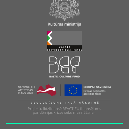
Projektu līdzfinansē REACT-EU finansējums
pandēmijas krīzes seku mazināšanai.