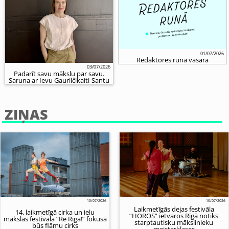
01/07/2026
Redaktores runā vasarā
03/07/2026
Padarīt savu mākslu par savu.
Saruna ar Ievu Gaurilčikaiti-Santu
ZIŅAS
10/07/2026
10/07/2026
Laikmetīgās dejas festivāla
14. laikmetīgā cirka un ielu
“HOROS” ietvaros Rīgā notiks
mākslas festivāla “Re Rīga!” fokusā
starptautisku mākslinieku
būs flāmu cirks
meistarklases