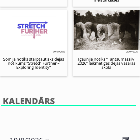
09/07/2026
08/07/2026
Somijā notiks starptautisks dejas
Igaunijā notiks “Tantsumassiiv
notikums “Stretch Further –
2026” laikmetīgās dejas vasaras
Exploring Identity”
skola
KALENDĀRS
Eve
10/8/2026