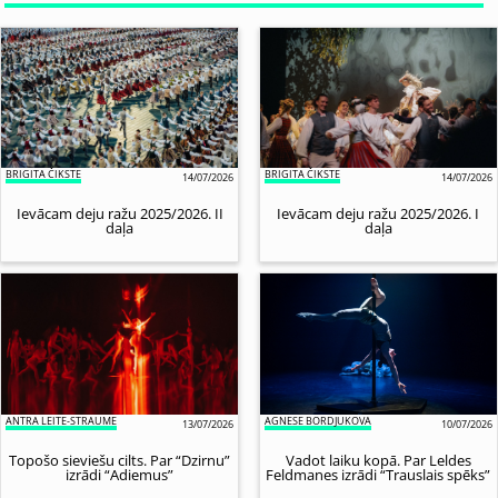
BRIGITA ČIKSTE
BRIGITA ČIKSTE
14/07/2026
14/07/2026
Ievācam deju ražu 2025/2026. II
Ievācam deju ražu 2025/2026. I
daļa
daļa
ANTRA LEITE-STRAUME
AGNESE BORDJUKOVA
13/07/2026
10/07/2026
Topošo sieviešu cilts. Par “Dzirnu”
Vadot laiku kopā. Par Leldes
izrādi “Adiemus”
Feldmanes izrādi “Trauslais spēks”