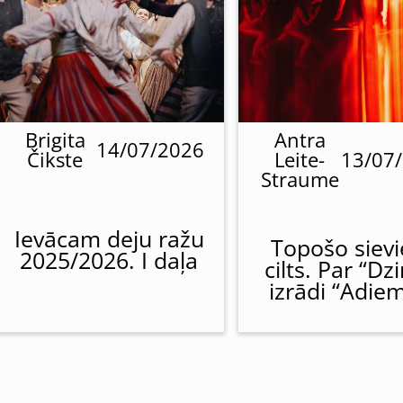
Brigita
Antra
14/07/2026
Čikste
Leite-
13/07
Straume
Ievācam deju ražu
Topošo siev
2025/2026. I daļa
cilts. Par “Dz
izrādi “Adie