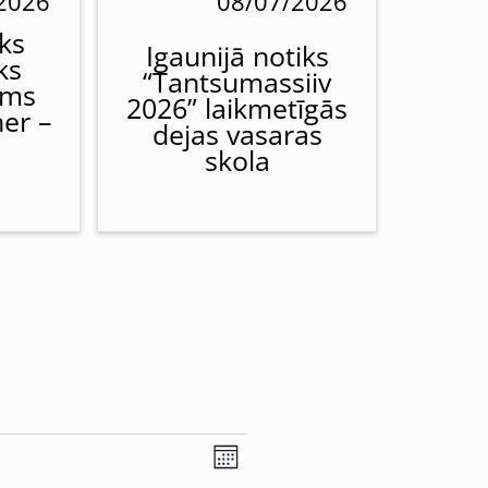
2026
08/07/2026
ks
Igaunijā notiks
ks
“Tantsumassiiv
ums
2026” laikmetīgās
her –
dejas vasaras
skola
Views
Event
Month
Views