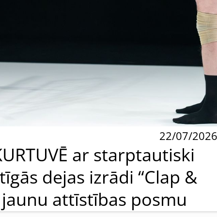
22/07/202
KURTUVĒ ar starptautiski
tīgās dejas izrādi “Clap &
 jaunu attīstības posmu