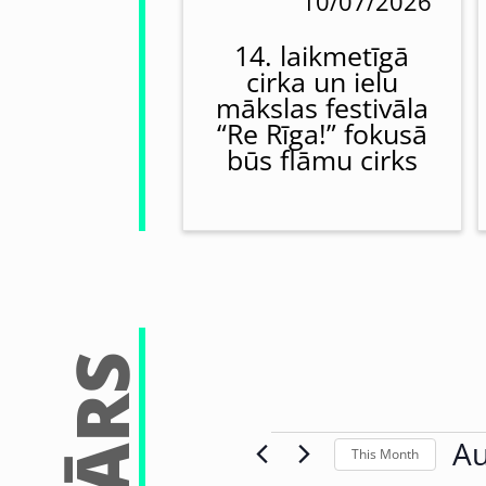
10/07/2026
14. laikmetīgā
cirka un ielu
mākslas festivāla
“Re Rīga!” fokusā
būs flāmu cirks
Au
This Month