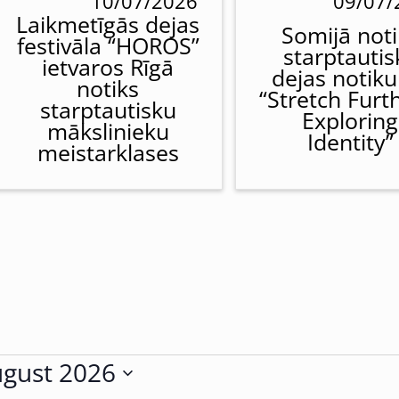
10/07/2026
09/07/
Laikmetīgās dejas
Somijā noti
festivāla “HOROS”
starptautis
ietvaros Rīgā
dejas notik
notiks
“Stretch Furt
starptautisku
Exploring
mākslinieku
Identity”
meistarklases
gust 2026