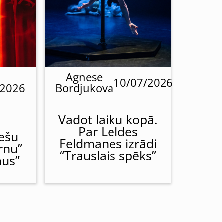
Agnese
10/07/2026
/2026
Bordjukova
Vadot laiku kopā.
Par Leldes
iešu
Feldmanes izrādi
irnu”
“Trauslais spēks”
mus”