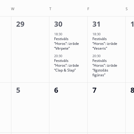
lect
te.
W
T
F
S
0
2
2
29
30
31
,
events,
events,
events,
e
18:30
18:30
Festivāls
Festivāls
“Horos”: izrāde
“Horos”: izrāde
“Vērpete”
“Veseris”
20:30
20:30
Festivāls
Festivāls
“Horos”: izrāde
“Horos”: izrāde
“Clap & Slap”
“Ilgstošās
figūras”
0
0
0
5
6
7
,
events,
events,
events,
e