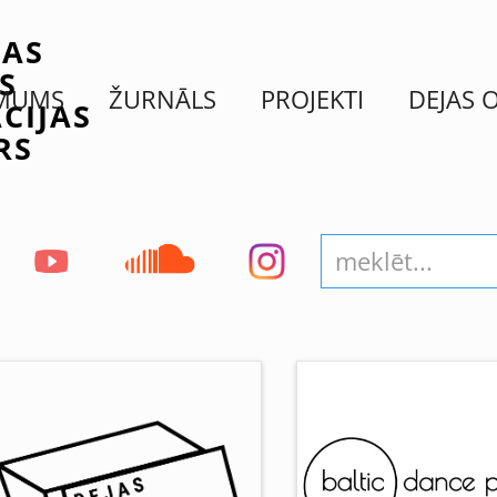
JAS
S
 MUMS
ŽURNĀLS
PROJEKTI
DEJAS 
CIJAS
RS