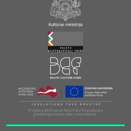
Projektu līdzfinansē REACT-EU finansējums
pandēmijas krīzes seku mazināšanai.