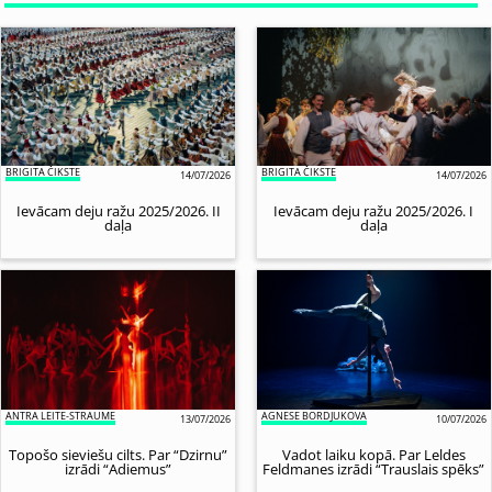
BRIGITA ČIKSTE
BRIGITA ČIKSTE
14/07/2026
14/07/2026
Ievācam deju ražu 2025/2026. II
Ievācam deju ražu 2025/2026. I
daļa
daļa
ANTRA LEITE-STRAUME
AGNESE BORDJUKOVA
13/07/2026
10/07/2026
Topošo sieviešu cilts. Par “Dzirnu”
Vadot laiku kopā. Par Leldes
izrādi “Adiemus”
Feldmanes izrādi “Trauslais spēks”