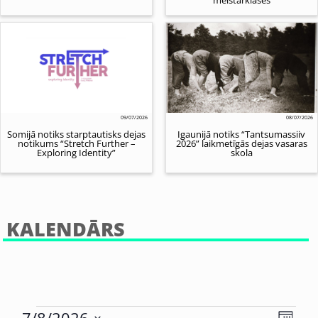
09/07/2026
08/07/2026
Somijā notiks starptautisks dejas
Igaunijā notiks “Tantsumassiiv
notikums “Stretch Further –
2026” laikmetīgās dejas vasaras
Exploring Identity”
skola
KALENDĀRS
Eve
7/8/2026