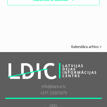
Kalendāra arhīvs >
LATVIJAS
DEJAS
INFORMĀCIJAS
CENTRS
info@dance.lv
+371 23307679