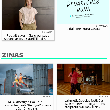
01/07/2026
Redaktores runā vasarā
03/07/2026
Padarīt savu mākslu par savu.
Saruna ar Ievu Gaurilčikaiti-Santu
ZIŅAS
10/07/2026
10/07/2026
Laikmetīgās dejas festivāla
14. laikmetīgā cirka un ielu
“HOROS” ietvaros Rīgā notiks
mākslas festivāla “Re Rīga!” fokusā
starptautisku mākslinieku
būs flāmu cirks
meistarklases