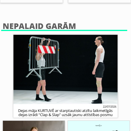
NEPALAID GARĀM
22/07/2026
Dejas māja KURTUVĒ ar starptautiski atzītu laikmetīgās
dejas izrādi “Clap & Slap” uzsāk jaunu attīstības posmu