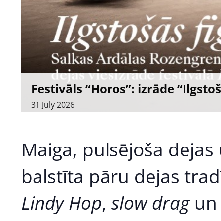
Festivāls “Horos”: izrāde “Ilgsto
31
July
2026
Maiga, pulsējoša dejas
balstīta pāru dejas tra
Lindy Hop
,
slow drag
un 