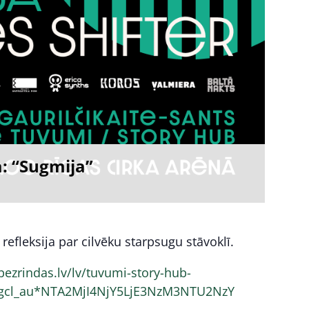
ā: “Sugmija”
 refleksija par cilvēku starpsugu stāvoklī.
ezrindas.lv/lv/tuvumi-story-hub-
_gcl_au*NTA2MjI4NjY5LjE3NzM3NTU2NzY