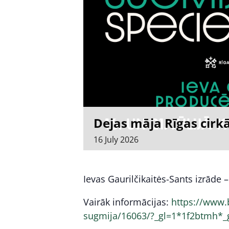
Dejas māja Rīgas cirk
16
July
2026
Ievas Gaurilčikaitės-Sants izrāde –
Vairāk informācijas:
https://www.b
sugmija/16063/?_gl=1*1f2btmh*