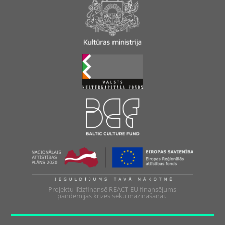
Projektu līdzfinansē REACT-EU finansējums
pandēmijas krīzes seku mazināšanai.