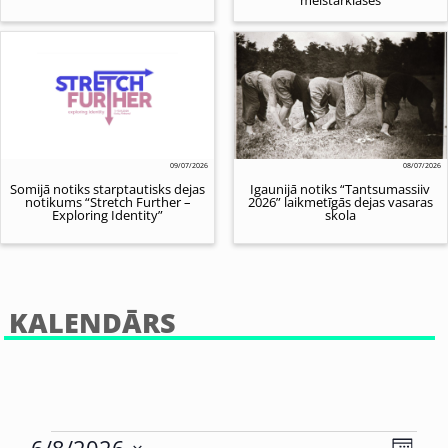
09/07/2026
08/07/2026
Somijā notiks starptautisks dejas
Igaunijā notiks “Tantsumassiiv
notikums “Stretch Further –
2026” laikmetīgās dejas vasaras
Exploring Identity”
skola
KALENDĀRS
Eve
6/8/2026