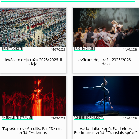
BRIGITA ČIKSTE
BRIGITA ČIKSTE
14/07/2026
14/07/2026
Ievācam deju ražu 2025/2026. II
Ievācam deju ražu 2025/2026. I
daļa
daļa
ANTRA LEITE-STRAUME
AGNESE BORDJUKOVA
13/07/2026
10/07/2026
Topošo sieviešu cilts. Par “Dzirnu”
Vadot laiku kopā. Par Leldes
izrādi “Adiemus”
Feldmanes izrādi “Trauslais spēks”