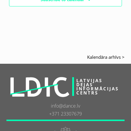
Kalendāra arhīvs >
LATVIJAS
DEJAS
INFORMĀCIJAS
CENTRS
info@dance.lv
+371 23307679