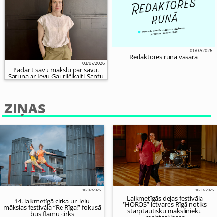
01/07/2026
Redaktores runā vasarā
03/07/2026
Padarīt savu mākslu par savu.
Saruna ar Ievu Gaurilčikaiti-Santu
ZIŅAS
10/07/2026
10/07/2026
Laikmetīgās dejas festivāla
14. laikmetīgā cirka un ielu
“HOROS” ietvaros Rīgā notiks
mākslas festivāla “Re Rīga!” fokusā
starptautisku mākslinieku
būs flāmu cirks
meistarklases