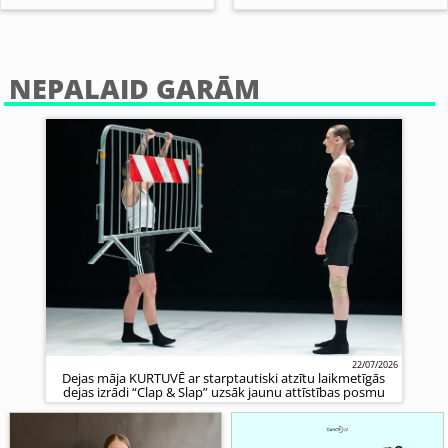
NEPALAID GARĀM
22/07/2026
Dejas māja KURTUVĒ ar starptautiski atzītu laikmetīgās
dejas izrādi “Clap & Slap” uzsāk jaunu attīstības posmu