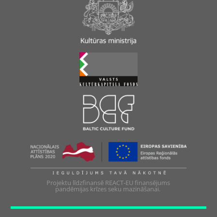
Projektu līdzfinansē REACT-EU finansējums
pandēmijas krīzes seku mazināšanai.