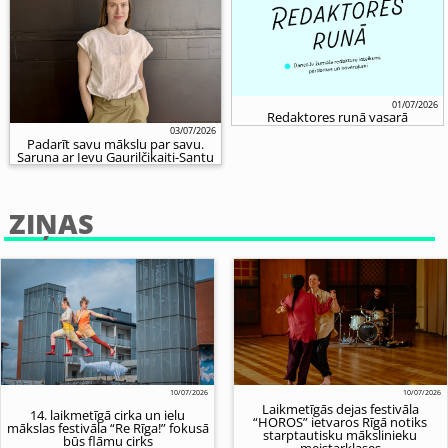
01/07/2026
Redaktores runā vasarā
03/07/2026
Padarīt savu mākslu par savu.
Saruna ar Ievu Gaurilčikaiti-Santu
ZIŅAS
10/07/2026
10/07/2026
Laikmetīgās dejas festivāla
14. laikmetīgā cirka un ielu
“HOROS” ietvaros Rīgā notiks
mākslas festivāla “Re Rīga!” fokusā
starptautisku mākslinieku
būs flāmu cirks
meistarklases