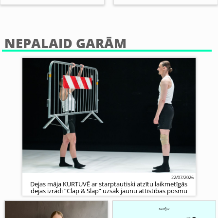
NEPALAID GARĀM
22/07/2026
Dejas māja KURTUVĒ ar starptautiski atzītu laikmetīgās
dejas izrādi “Clap & Slap” uzsāk jaunu attīstības posmu