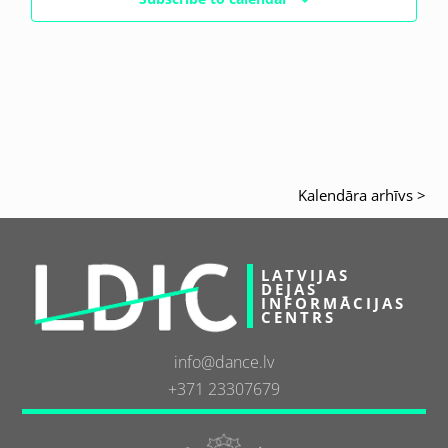
Kalendāra arhīvs >
LATVIJAS
DEJAS
INFORMĀCIJAS
CENTRS
info@dance.lv
+371 23307679