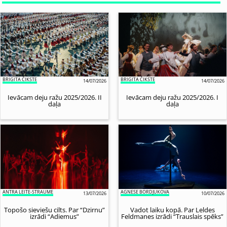
BRIGITA ČIKSTE
BRIGITA ČIKSTE
14/07/2026
14/07/2026
Ievācam deju ražu 2025/2026. II
Ievācam deju ražu 2025/2026. I
daļa
daļa
ANTRA LEITE-STRAUME
AGNESE BORDJUKOVA
13/07/2026
10/07/2026
Topošo sieviešu cilts. Par “Dzirnu”
Vadot laiku kopā. Par Leldes
izrādi “Adiemus”
Feldmanes izrādi “Trauslais spēks”