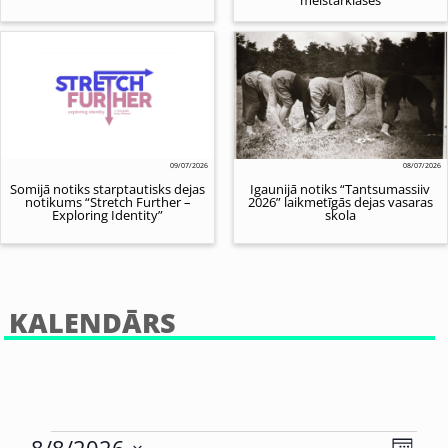
09/07/2026
08/07/2026
Somijā notiks starptautisks dejas
Igaunijā notiks “Tantsumassiiv
notikums “Stretch Further –
2026” laikmetīgās dejas vasaras
Exploring Identity”
skola
KALENDĀRS
Eve
8/8/2026