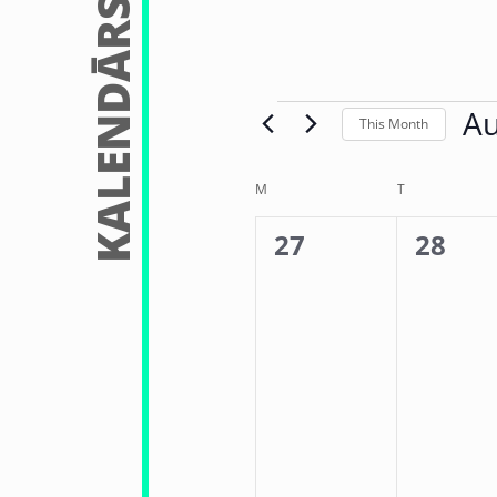
KALENDĀRS
Au
This Month
Sele
date
Calendar
M
T
of
0
0
27
28
Events
events,
events