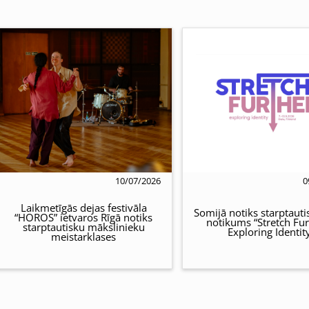
10/07/2026
0
Laikmetīgās dejas festivāla
Somijā notiks starptauti
“HOROS” ietvaros Rīgā notiks
notikums “Stretch Fur
starptautisku mākslinieku
Exploring Identit
meistarklases