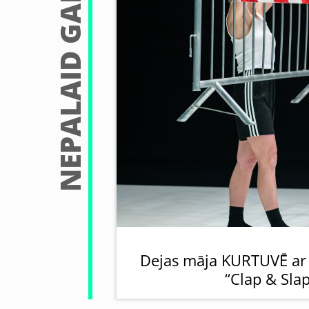
NEPALAID GARĀM
Dejas māja KURTUVĒ ar st
“Clap & Sla