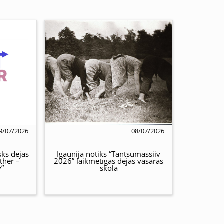
9/07/2026
08/07/2026
sks dejas
Igaunijā notiks “Tantsumassiiv
ther –
2026” laikmetīgās dejas vasaras
y”
skola