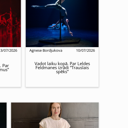
13/07/2026
Agnese Bordjukova
10/07/2026
Vadot laiku kopā. Par Leldes
. Par
Feldmanes izrādi “Trauslais
emus”
spēks”