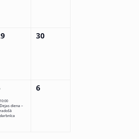
0
0
29
30
vents,
events,
1
0
5
6
vent,
events,
10:00
Dejas diena –
radošā
darbnīca