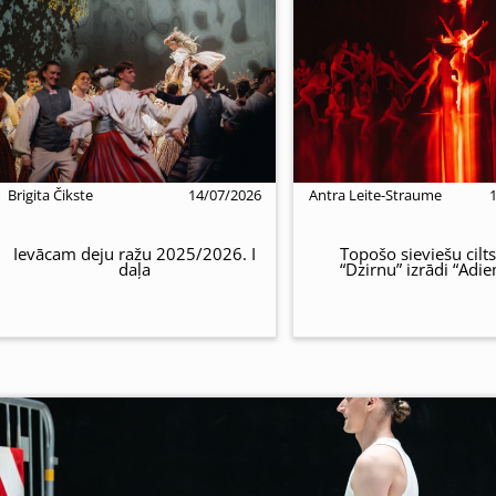
Brigita Čikste
14/07/2026
Antra Leite-Straume
Ievācam deju ražu 2025/2026. I
Topošo sieviešu cilts
daļa
“Dzirnu” izrādi “Adi