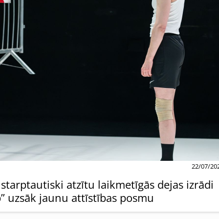
22/07/20
arptautiski atzītu laikmetīgās dejas izrādi
p” uzsāk jaunu attīstības posmu