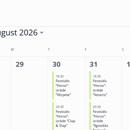
gust 2026
ct
.
W
T
F
S
0
2
2
29
30
31
,
events,
events,
events,
e
18:30
18:30
Festivāls
Festivāls
“Horos”:
“Horos”:
izrāde
izrāde
“Vērpete”
“Veseris”
20:30
20:30
Festivāls
Festivāls
“Horos”:
“Horos”:
izrāde “Clap
izrāde
& Slap”
“Ilgstošās