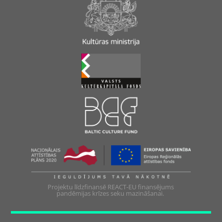
Projektu līdzfinansē REACT-EU finansējums
pandēmijas krīzes seku mazināšanai.