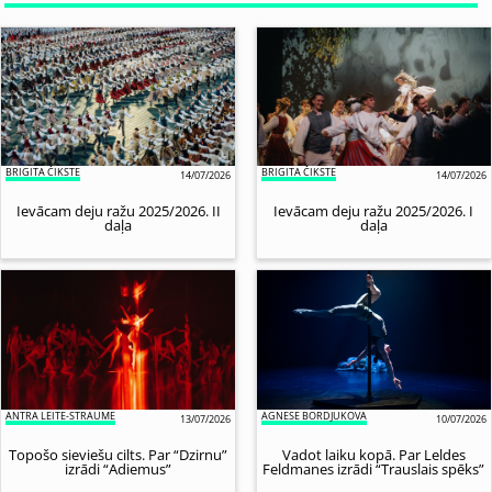
BRIGITA ČIKSTE
BRIGITA ČIKSTE
14/07/2026
14/07/2026
Ievācam deju ražu 2025/2026. II
Ievācam deju ražu 2025/2026. I
daļa
daļa
ANTRA LEITE-STRAUME
AGNESE BORDJUKOVA
13/07/2026
10/07/2026
Topošo sieviešu cilts. Par “Dzirnu”
Vadot laiku kopā. Par Leldes
izrādi “Adiemus”
Feldmanes izrādi “Trauslais spēks”