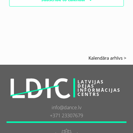
Kalendāra arhīvs >
LATVIJAS
DEJAS
INFORMĀCIJAS
CENTRS
info@dance.lv
+371 23307679