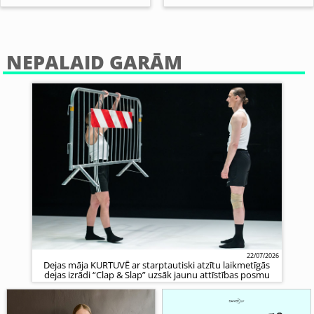
NEPALAID GARĀM
22/07/2026
Dejas māja KURTUVĒ ar starptautiski atzītu laikmetīgās
dejas izrādi “Clap & Slap” uzsāk jaunu attīstības posmu