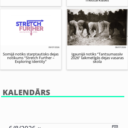
09/07/2026
08/07/2026
Somijā notiks starptautisks dejas
Igaunijā notiks “Tantsumassiiv
notikums “Stretch Further –
2026” laikmetīgās dejas vasaras
Exploring Identity”
skola
KALENDĀRS
Eve
6/8/2026