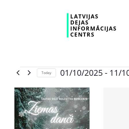
LATVIJAS
DEJAS
INFORMĀCIJAS
CENTRS
01/10/2025
 - 
11/1
Today
Select
date.
List
of
events
in