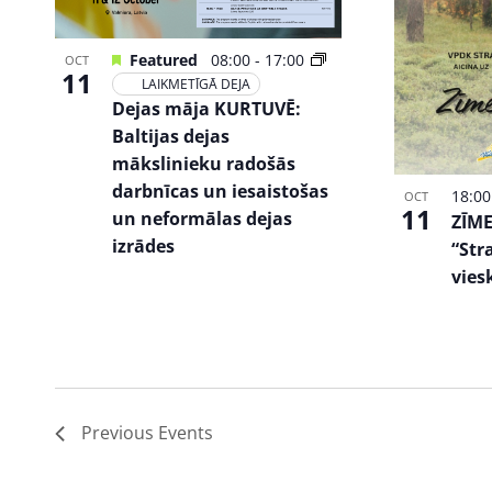
Featured
08:00
-
17:00
OCT
11
LAIKMETĪGĀ DEJA
Dejas māja KURTUVĒ:
Baltijas dejas
mākslinieku radošās
darbnīcas un iesaistošas
18:0
OCT
11
un neformālas dejas
ZĪME
izrādes
“Str
vies
Previous
Events