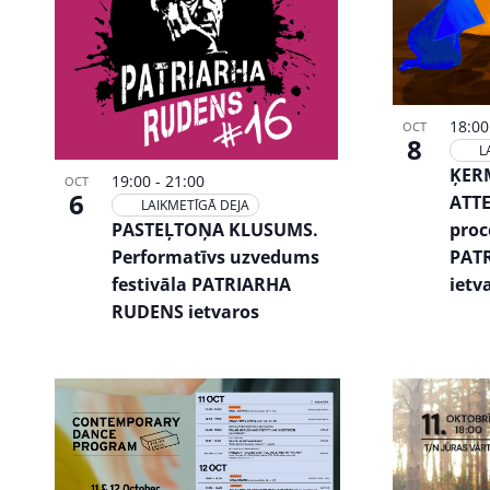
18:0
OCT
8
L
ĶER
19:00
-
21:00
OCT
6
ATTE
LAIKMETĪGĀ DEJA
PASTEĻTOŅA KLUSUMS.
proc
Performatīvs uzvedums
PAT
festivāla PATRIARHA
ietv
RUDENS ietvaros