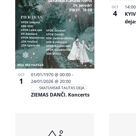
Photo
14:0
OCT
View
4
KYIV
deja
01/01/1970 @ 00:00
-
OCT
1
24/01/2026 @ 20:00
SKATUVISKĀ TAUTAS DEJA
ZIEMAS DANČI. Koncerts