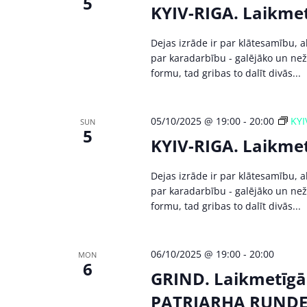
5
KYIV-RIGA. Laikmet
Dejas izrāde ir par klātesamību,
par karadarbību - galējāko un nežē
formu, tad gribas to dalīt divās...
05/10/2025 @ 19:00
-
20:00
KYI
SUN
5
KYIV-RIGA. Laikmet
Dejas izrāde ir par klātesamību,
par karadarbību - galējāko un nežē
formu, tad gribas to dalīt divās...
06/10/2025 @ 19:00
-
20:00
MON
6
GRIND. Laikmetīgās
PATRIARHA RUNDEN