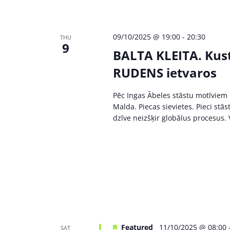
09/10/2025 @ 19:00
-
20:30
THU
9
BALTA KLEITA. Kust
RUDENS ietvaros
Pēc Ingas Ābeles stāstu motīviem 
Malda. Piecas sievietes. Pieci stā
dzīve neizšķir globālus procesus. V
Featured
11/10/2025 @ 08:00
SAT