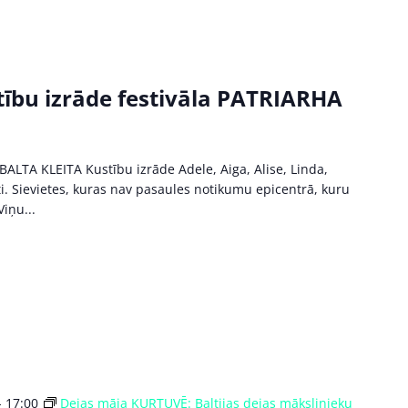
ību izrāde festivāla PATRIARHA
BALTA KLEITA Kustību izrāde Adele, Aiga, Alise, Linda,
sti. Sievietes, kuras nav pasaules notikumu epicentrā, kuru
iņu...
-
17:00
Dejas māja KURTUVĒ: Baltijas dejas mākslinieku