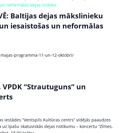
 un neformālas dejas izrādes
: Baltijas dejas mākslinieku
un iesaistošas un neformālas
jas-majas-programma-11-un-12-oktobri/
. VPDK “Strautuguns” un
erts
as iestādes “Ventspils Kultūras centrs” vidējās paaudzes
na uz īpašu skatuviskās dejas notikumu – koncertu “Zīmes,
lkst. 18.00 teātra...