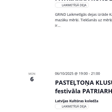
LAIKMETĪGĀ DEJA
GRIND Laikmetīgās dejas izrāde Ka
mazāku mērķi. Tiekšanās uz mērķi 
ir...
06/10/2025 @ 19:00
-
21:00
MON
6
PASTEĻTOŅA KLUSU
festivāla PATRIAR
Latvijas Kultūras koledža
LAIKMETĪGĀ DEJA