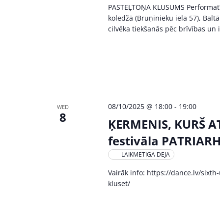
PASTEĻTOŅA KLUSUMS Performatīvs 
koledžā (Bruņinieku iela 57), Bal
cilvēka tiekšanās pēc brīvības un 
08/10/2025 @ 18:00
-
19:00
WED
8
ĶERMENIS, KURŠ AT
festivāla PATRIAR
LAIKMETĪGĀ DEJA
Vairāk info: https://dance.lv/six
kluset/