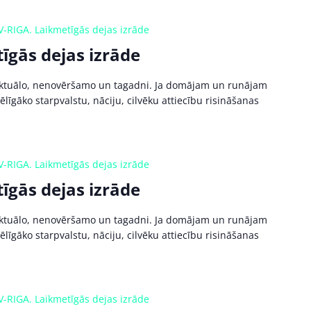
V-RIGA. Laikmetīgās dejas izrāde
īgās dejas izrāde
 aktuālo, nenovēršamo un tagadni. Ja domājam un runājam
līgāko starpvalstu, nāciju, cilvēku attiecību risināšanas
V-RIGA. Laikmetīgās dejas izrāde
īgās dejas izrāde
 aktuālo, nenovēršamo un tagadni. Ja domājam un runājam
līgāko starpvalstu, nāciju, cilvēku attiecību risināšanas
V-RIGA. Laikmetīgās dejas izrāde