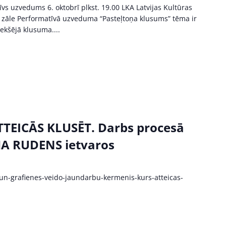
uzvedums 6. oktobrī plkst. 19.00 LKA Latvijas Kultūras
tā zāle Performatīvā uzveduma “Pasteļtoņa klusums” tēma ir
iekšējā klusuma....
TEICĀS KLUSĒT. Darbs procesā
HA RUDENS ietvaros
th-un-grafienes-veido-jaundarbu-kermenis-kurs-atteicas-