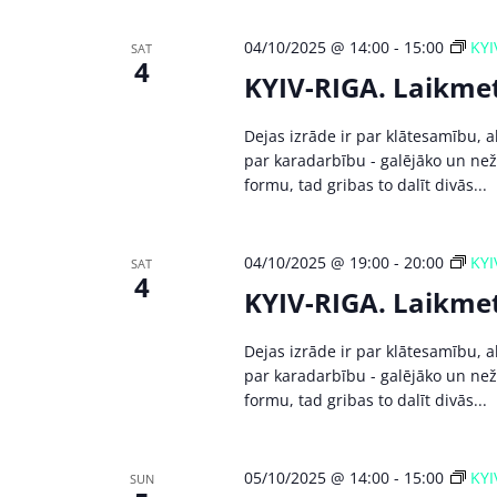
04/10/2025 @ 14:00
-
15:00
KYI
SAT
4
KYIV-RIGA. Laikmet
Dejas izrāde ir par klātesamību,
par karadarbību - galējāko un nežē
formu, tad gribas to dalīt divās...
04/10/2025 @ 19:00
-
20:00
KYI
SAT
4
KYIV-RIGA. Laikmet
Dejas izrāde ir par klātesamību,
par karadarbību - galējāko un nežē
formu, tad gribas to dalīt divās...
05/10/2025 @ 14:00
-
15:00
KYI
SUN