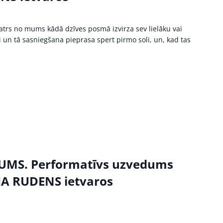
trs no mums kādā dzīves posmā izvirza sev lielāku vai
un tā sasniegšana pieprasa spert pirmo soli, un, kad tas
MS. Performatīvs uzvedums
HA RUDENS ietvaros