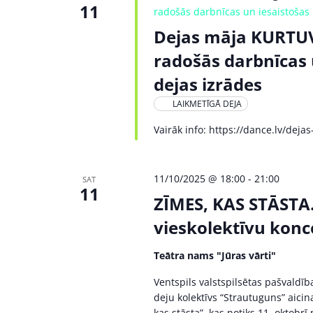
11
radošās darbnīcas un iesaistošas
Dejas māja KURTUVĒ
radošās darbnīcas 
dejas izrādes
LAIKMETĪGĀ DEJA
Vairāk info: https://dance.lv/de
11/10/2025 @ 18:00
-
21:00
SAT
11
ZĪMES, KAS STĀSTA
vieskolektīvu konc
Teātra nams "Jūras vārti"
Ventspils valstspilsētas pašvaldīb
deju kolektīvs “Strautuguns” aici
kas stāsta”, kas notiks 11. oktobrī p