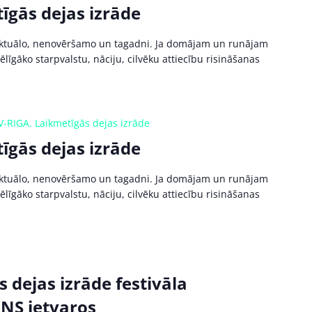
īgās dejas izrāde
 aktuālo, nenovēršamo un tagadni. Ja domājam un runājam
līgāko starpvalstu, nāciju, cilvēku attiecību risināšanas
V-RIGA. Laikmetīgās dejas izrāde
īgās dejas izrāde
 aktuālo, nenovēršamo un tagadni. Ja domājam un runājam
līgāko starpvalstu, nāciju, cilvēku attiecību risināšanas
 dejas izrāde festivāla
S ietvaros