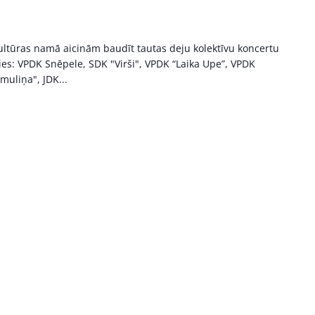
kultūras namā aicinām baudīt tautas deju kolektīvu koncertu
ies: VPDK Snēpele, SDK "Virši", VPDK “Laika Upe”, VPDK
uliņa", JDK...