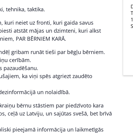
D
i, tehnika, taktika.
T
1
m, kuri neiet uz fronti, kuri gaida savus
S
piesti atstāt mājas un dzimteni, kuri alkst
bērniem, PAR BĒRNIEM KARĀ.
mdēļ gribam runāt tieši par bēgļu bērniem.
viņu cerībām.
as pazaudēšanu.
ušajiem, ka viņi spēs atgriezt zaudēto
dezinformācijā un nolaidībā.
ukraiņu bērnu stāstiem par piedzīvoto kara
 ceļā uz Latviju, un sajūtas svešā, bet brīvā
ubliski pieejamā informācija un laikmetīgās