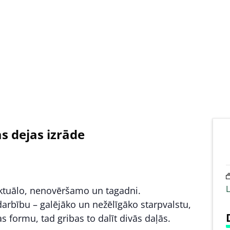
s dejas izrāde
L
aktuālo, nenovēršamo un tagadni.
rbību – galējāko un nežēlīgāko starpvalstu,
as formu, tad gribas to dalīt divās daļās.