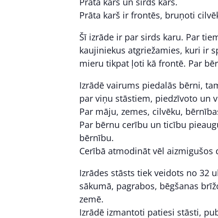
Prāta karš un sirds karš.
Prāta karš ir frontēs, bruņoti cilvēk
Šī izrāde ir par sirds karu. Par tie
kaujiniekus atgriežamies, kuri ir s
mieru tikpat ļoti kā frontē. Par 
Izrādē vairums piedalās bērni, ta
par viņu stāstiem, piedzīvoto un 
Par māju, zemes, cilvēku, bērnīb
Par bērnu cerību un ticību pieaug
bērnību.
Cerībā atmodināt vēl aizmigušos 
Izrādes stāsts tiek veidots no 32 
sākumā, pagrabos, bēgšanas brīžos,
zemē.
Izrādē izmantoti patiesi stāsti, p