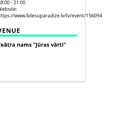
8:00 - 21:00
ebsite:
ttps://www.bilesuparadize.lv/lv/event/156094
VENUE
Teātra nams “Jūras vārti”