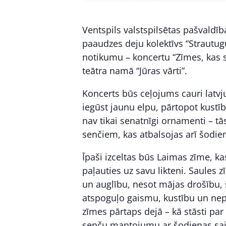
Ventspils valstspilsētas pašvaldīb
paaudzes deju kolektīvs “Strautug
notikumu – koncertu “Zīmes, kas st
teātra namā “Jūras vārti”.
Koncerts būs ceļojums cauri latvj
iegūst jaunu elpu, pārtopot kustībā
nav tikai senatnīgi ornamenti – t
senčiem, kas atbalsojas arī šodie
Īpaši izceltas būs Laimas zīme, ka
paļauties uz savu likteni. Saules 
un auglību, nesot mājas drošību, 
atspoguļo gaismu, kustību un nepā
zīmes pārtaps dejā – kā stāsti pa
senču mantojumu ar šodienas sa