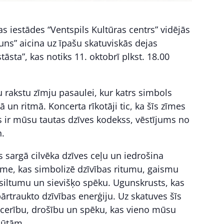
as iestādes “Ventspils Kultūras centrs” vidējās
uns” aicina uz īpašu skatuviskās dejas
āsta”, kas notiks 11. oktobrī plkst. 18.00
u rakstu zīmju pasaulei, kur katrs simbols
 un ritmā. Koncerta rīkotāji tic, ka šīs zīmes
ās ir mūsu tautas dzīves kodekss, vēstījums no
n.
s sargā cilvēka dzīves ceļu un iedrošina
zīme, kas simbolizē dzīvības ritumu, gaismu
siltumu un sievišķo spēku. Ugunskrusts, kas
rtraukto dzīvības enerģiju. Uz skatuves šīs
r cerību, drošību un spēku, kas vieno mūsu
jūtām.