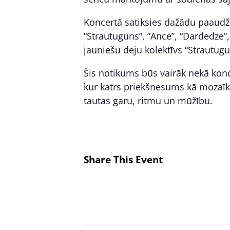
Koncertā satiksies dažādu paaudžu
“Strautuguns”, “Ance”, “Dardedze”,
jauniešu deju kolektīvs “Strautugu
Šis notikums būs vairāk nekā konc
kur katrs priekšnesums kā mozaīk
tautas garu, ritmu un mūžību.
Share This Event