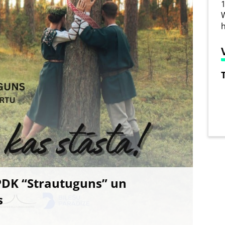
1
W
h
PDK “Strautuguns” un
s