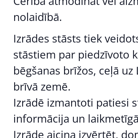
Cerībā atmodināt vēl aiz
nolaidībā.
Izrādes stāsts tiek veido
stāstiem par piedzīvoto 
bēgšanas brīžos, ceļā uz L
brīvā zemē.
Izrādē izmantoti patiesi s
informācija un laikmetīg
Izrāde aicina izvērtēt, do