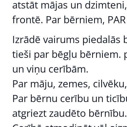
atstāt mājas un dzimteni, 
frontē. Par bērniem, PA
Izrādē vairums piedalās 
tieši par bēgļu bērniem. 
un viņu cerībām.
Par māju, zemes, cilvēku
Par bērnu cerību un ticīb
atgriezt zaudēto bērnību.