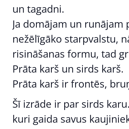
un tagadni.
Ja domājam un runājam p
nežēlīgāko starpvalstu, nā
risināšanas formu, tad gri
Prāta karš un sirds karš.
Prāta karš ir frontēs, bruņ
Šī izrāde ir par sirds karu
kuri gaida savus kaujiniek