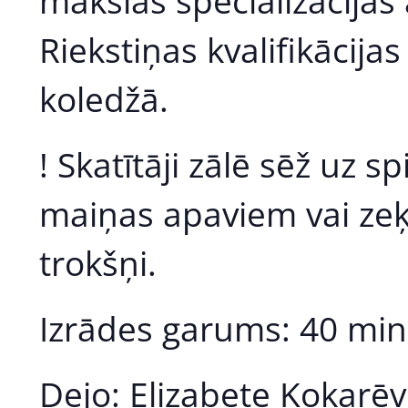
mākslas specializācija
Riekstiņas kvalifikācija
koledžā.
! Skatītāji zālē sēž uz 
maiņas apaviem vai zeķ
trokšņi.
Izrādes garums: 40 mi
Dejo: Elizabete Kokarēv