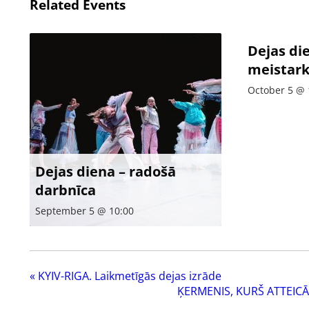
Related Events
Dejas di
meistark
October 5 @ 
Dejas diena – radošā
darbnīca
September 5 @ 10:00
«
KYIV-RIGA. Laikmetīgās dejas izrāde
ĶERMENIS, KURŠ ATTEICĀS