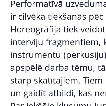
Performatīvā uzveduma
ir cilvēka tiekšanās pēc
Horeogrāfija tiek veidot
interviju fragmentiem, 
instrumentu (perkusiju
apspēlē darba tēmu, tā 
starp skatītājiem. Tiem
un gaidīt atbildi, kas n
Par iekšējo klusumu Juri