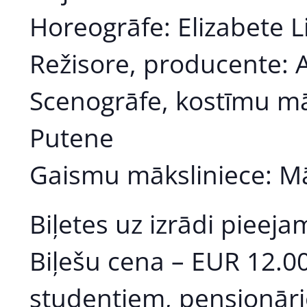
Horeogrāfe: Elizabete L
Režisore, producente: 
Scenogrāfe, kostīmu mā
Putene
Gaismu māksliniece: M
Biļetes uz izrādi pieej
Biļešu cena – EUR 12.0
studentiem, pensionārie