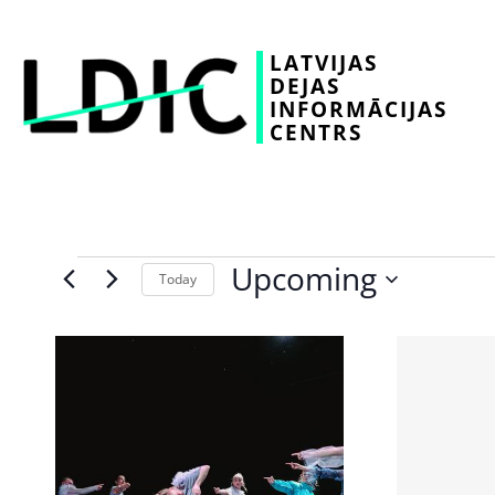
LATVIJAS
DEJAS
INFORMĀCIJAS
CENTRS
Upcoming
Today
Select
date.
List
of
events
in