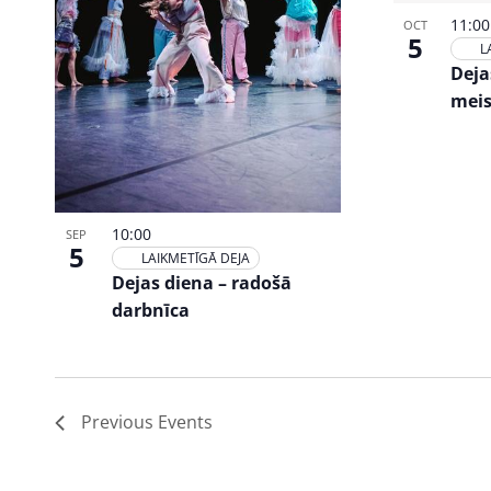
Photo
11:00
OCT
View
5
L
Deja
meis
10:00
SEP
5
LAIKMETĪGĀ DEJA
Dejas diena – radošā
darbnīca
Previous
Events