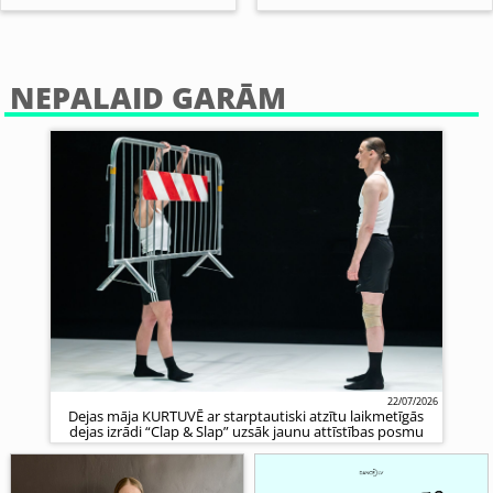
NEPALAID GARĀM
22/07/2026
Dejas māja KURTUVĒ ar starptautiski atzītu laikmetīgās
dejas izrādi “Clap & Slap” uzsāk jaunu attīstības posmu