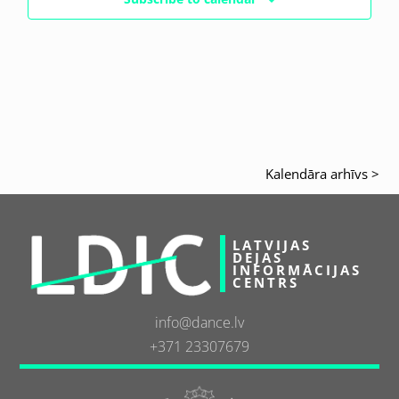
Kalendāra arhīvs >
LATVIJAS
DEJAS
INFORMĀCIJAS
CENTRS
info@dance.lv
+371 23307679