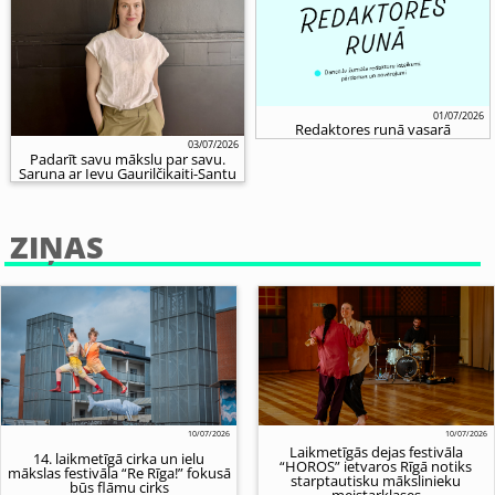
01/07/2026
Redaktores runā vasarā
03/07/2026
Padarīt savu mākslu par savu.
Saruna ar Ievu Gaurilčikaiti-Santu
ZIŅAS
10/07/2026
10/07/2026
Laikmetīgās dejas festivāla
14. laikmetīgā cirka un ielu
“HOROS” ietvaros Rīgā notiks
mākslas festivāla “Re Rīga!” fokusā
starptautisku mākslinieku
būs flāmu cirks
meistarklases