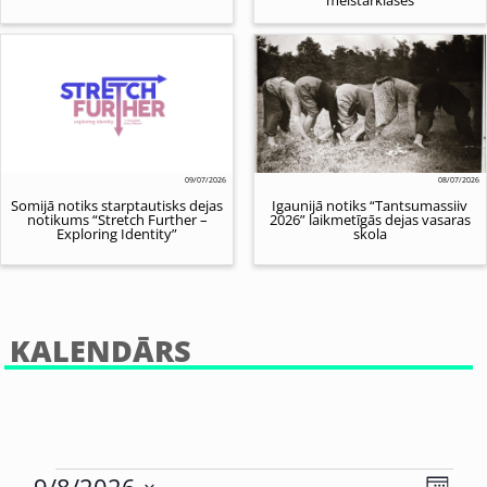
09/07/2026
08/07/2026
Somijā notiks starptautisks dejas
Igaunijā notiks “Tantsumassiiv
notikums “Stretch Further –
2026” laikmetīgās dejas vasaras
Exploring Identity”
skola
KALENDĀRS
Eve
9/8/2026