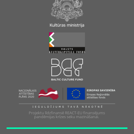
Projektu līdzfinansē REACT-EU finansējums
pandēmijas krīzes seku mazināšanai.