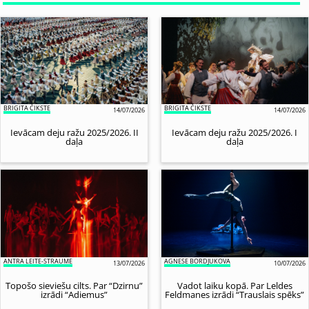
BRIGITA ČIKSTE
BRIGITA ČIKSTE
14/07/2026
14/07/2026
Ievācam deju ražu 2025/2026. II
Ievācam deju ražu 2025/2026. I
daļa
daļa
ANTRA LEITE-STRAUME
AGNESE BORDJUKOVA
13/07/2026
10/07/2026
Topošo sieviešu cilts. Par “Dzirnu”
Vadot laiku kopā. Par Leldes
izrādi “Adiemus”
Feldmanes izrādi “Trauslais spēks”