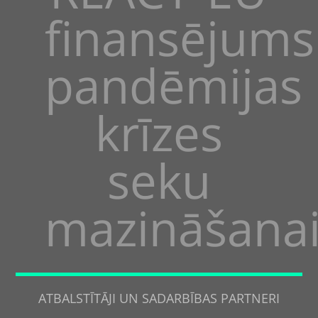
finansējums
pandēmijas
krīzes
seku
mazināšana
ATBALSTĪTĀJI UN SADARBĪBAS PARTNERI