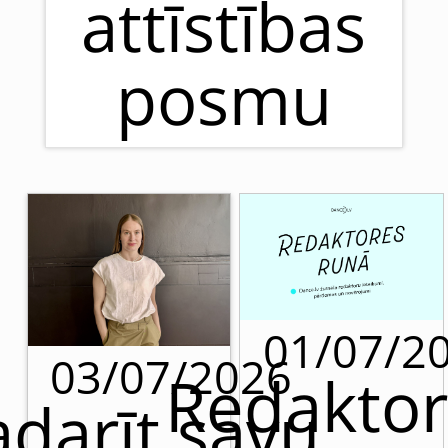
attīstības
posmu
01/07/2
03/07/2026
Redaktor
adarīt savu