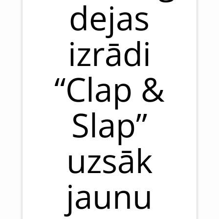
dejas
izrādi
“Clap &
Slap”
uzsāk
jaunu