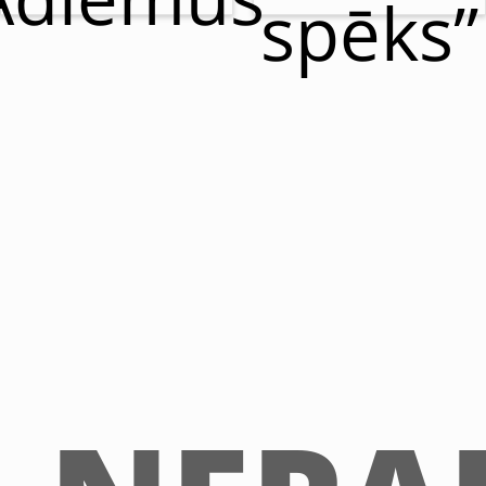
spēks”