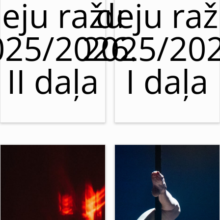
eju ražu
deju ra
025/2026.
2025/202
II daļa
I daļa