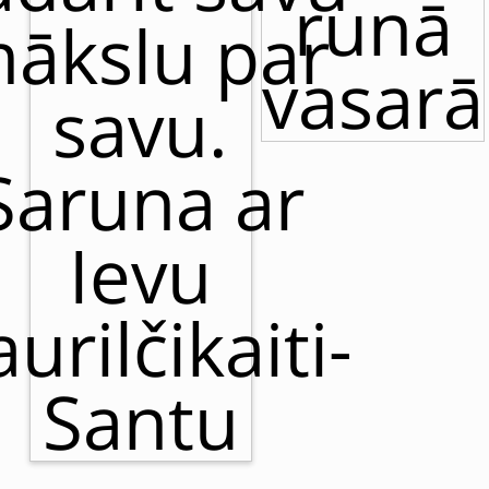
runā
ākslu par
vasarā
savu.
Saruna ar
Ievu
urilčikaiti-
Santu