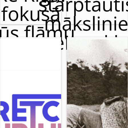
starptaut
fokusā
mākslini
ūs flāmu
meistarkl
cirks