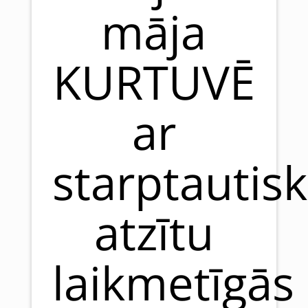
māja
KURTUVĒ
ar
starptautisk
atzītu
laikmetīgās