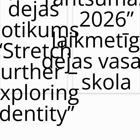
dejas
2026”
otikums
laikmetī
“Stretch
dejas vas
urther –
skola
xploring
Identity”