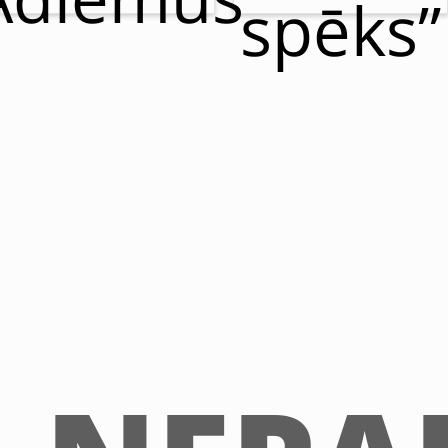
spēks”