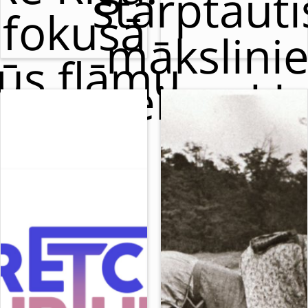
starptaut
fokusā
mākslini
ūs flāmu
meistarkl
cirks