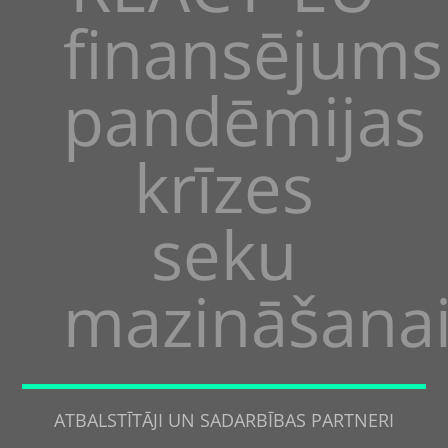
finansējums
pandēmijas
krīzes
seku
mazināšana
ATBALSTĪTĀJI UN SADARBĪBAS PARTNERI