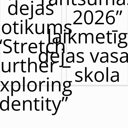
dejas
2026”
otikums
laikmetī
“Stretch
dejas vas
urther –
skola
xploring
Identity”