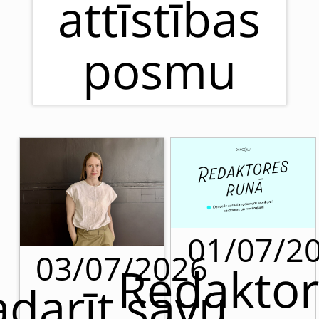
attīstības
posmu
01/07/2
03/07/2026
Redaktor
adarīt savu