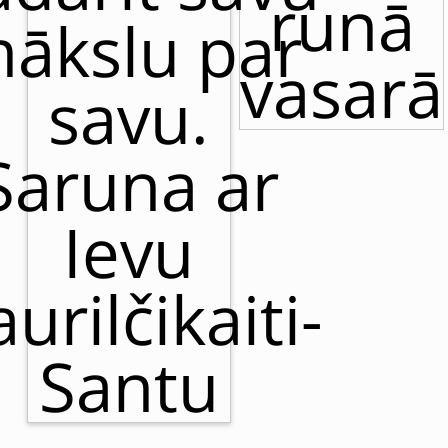
runā
ākslu par
vasarā
savu.
Saruna ar
Ievu
urilčikaiti-
Santu