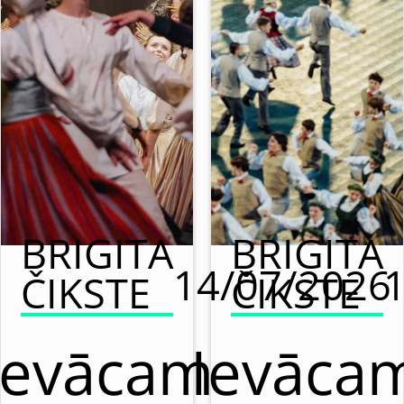
BRIGITA
BRIGITA
14/07/2026
ČIKSTE
ČIKSTE
Ievācam
Ievāca