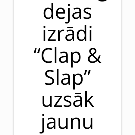
dejas
izrādi
“Clap &
Slap”
uzsāk
jaunu