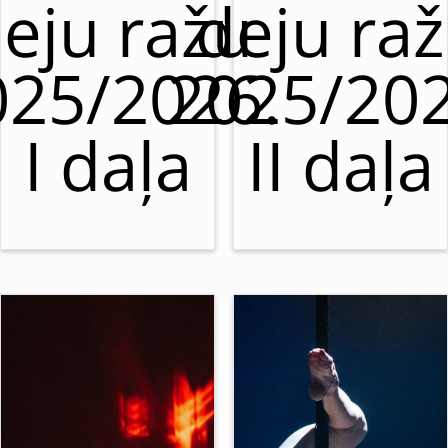
eju ražu
deju ra
025/2026.
2025/202
I daļa
II daļa