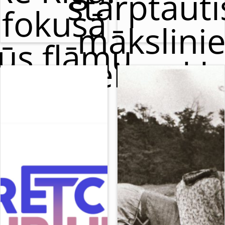
starptaut
fokusā
mākslini
ūs flāmu
meistarkl
cirks