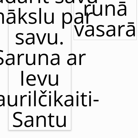
runā
ākslu par
vasarā
savu.
Saruna ar
Ievu
urilčikaiti-
Santu