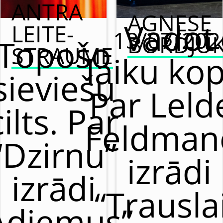
ANTRA
AGNESE
Vadot
LEITE-
13/07/202
BORDJU
Topošo
STRAUME
laiku kop
sieviešu
Par Leld
cilts. Par
Feldman
“Dzirnu”
izrādi
izrādi
“Trausla
Adiemus”