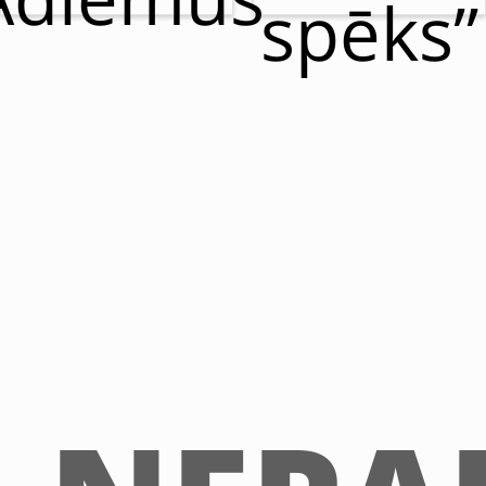
spēks”