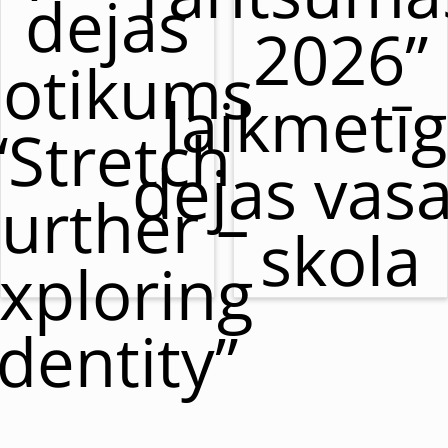
dejas
2026”
otikums
laikmetī
“Stretch
dejas vas
urther –
skola
xploring
Identity”