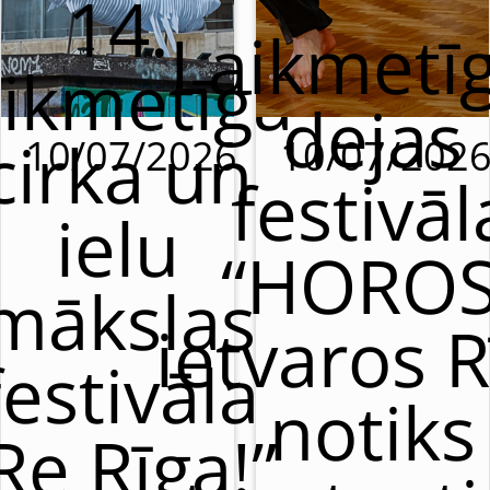
14.
Laikmetī
aikmetīgā
dejas
cirka un
10/07/2026
10/07/202
festivāl
ielu
“HOROS
mākslas
ietvaros R
festivāla
notiks
Re Rīga!”