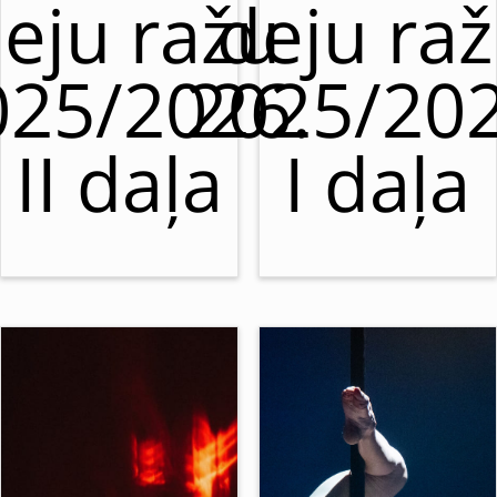
eju ražu
deju ra
025/2026.
2025/202
II daļa
I daļa