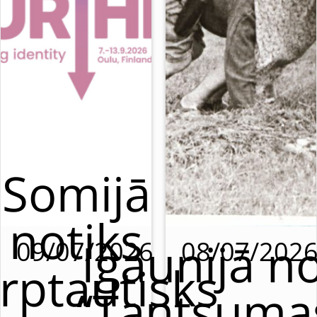
Somijā
notiks
Igaunijā no
09/07/2026
08/07/202
rptautisks
“Tantsumas