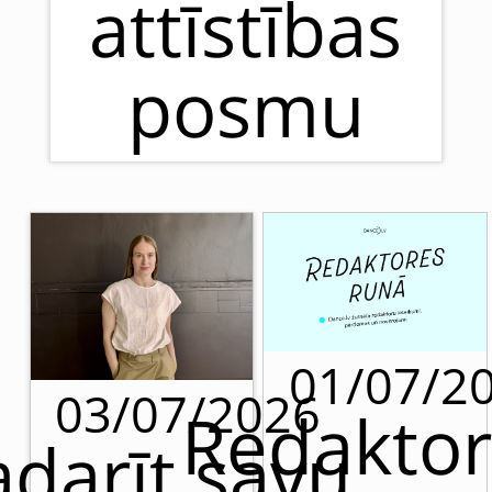
attīstības
posmu
01/07/2
03/07/2026
Redaktor
adarīt savu