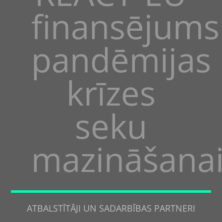
finansējums
pandēmijas
krīzes
seku
mazināšana
ATBALSTĪTĀJI UN SADARBĪBAS PARTNERI