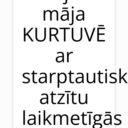
māja
KURTUVĒ
ar
starptautisk
atzītu
laikmetīgās