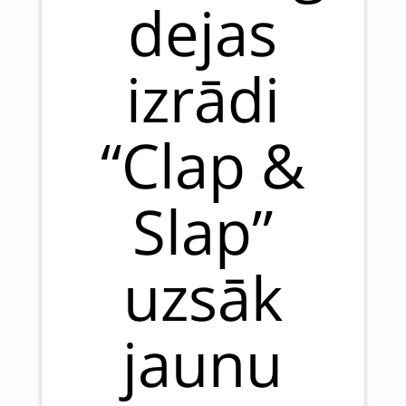
dejas
izrādi
“Clap &
Slap”
uzsāk
jaunu