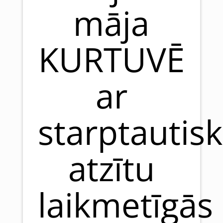
māja
KURTUVĒ
ar
starptautisk
atzītu
laikmetīgās