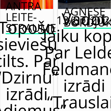
ANTRA
AGNESE
Vadot
LEITE-
13/07/202
BORDJU
Topošo
STRAUME
laiku kop
sieviešu
Par Leld
cilts. Par
Feldman
“Dzirnu”
izrādi
izrādi
“Trausla
Adiemus”