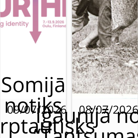
Somijā
notiks
Igaunijā no
09/07/2026
08/07/202
rptautisks
“Tantsumas