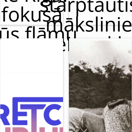
starptaut
fokusā
mākslini
ūs flāmu
meistarkl
cirks