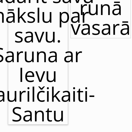
runā
ākslu par
vasarā
savu.
Saruna ar
Ievu
urilčikaiti-
Santu