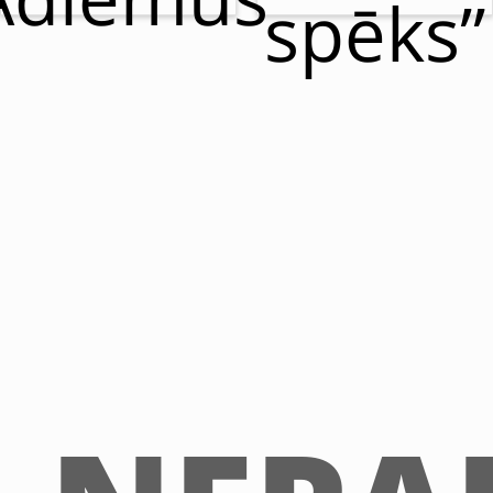
spēks”