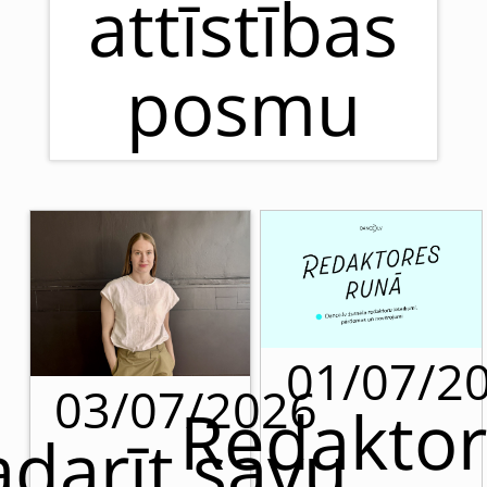
attīstības
posmu
01/07/2
03/07/2026
Redaktor
adarīt savu