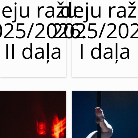
eju ražu
deju ra
025/2026.
2025/202
II daļa
I daļa