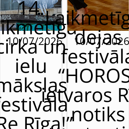
14.
Laikmetī
aikmetīgā
dejas
cirka un
10/07/2026
10/07/202
festivāl
ielu
“HOROS
mākslas
ietvaros R
festivāla
notiks
Re Rīga!”