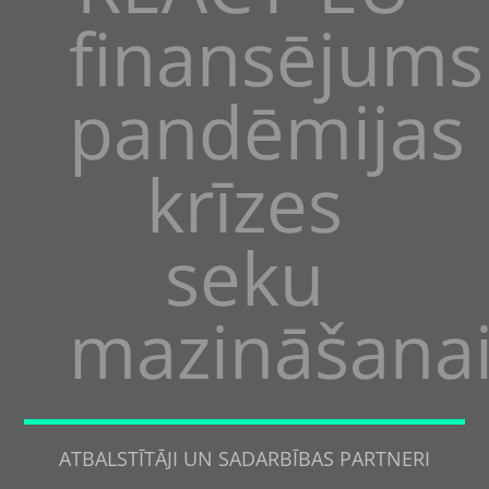
finansējums
pandēmijas
krīzes
seku
mazināšana
ATBALSTĪTĀJI UN SADARBĪBAS PARTNERI