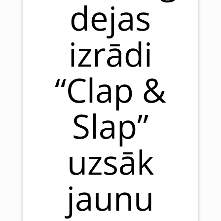
dejas
izrādi
“Clap &
Slap”
uzsāk
jaunu