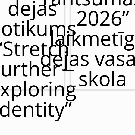
dejas
2026”
otikums
laikmetī
“Stretch
dejas vas
urther –
skola
xploring
Identity”