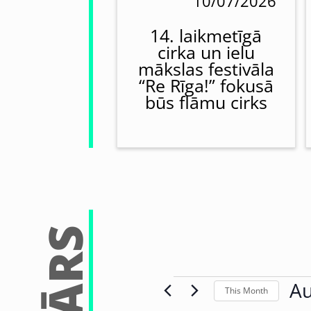
10/07/2026
14. laikmetīgā
cirka un ielu
mākslas festivāla
“Re Rīga!” fokusā
būs flāmu cirks
Au
This Month