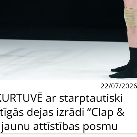
22/07/202
KURTUVĒ ar starptautiski
tīgās dejas izrādi “Clap &
 jaunu attīstības posmu