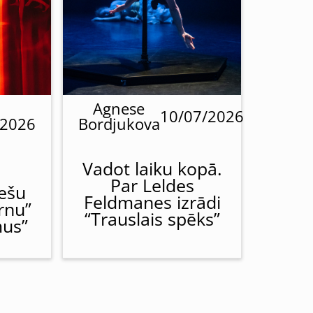
Agnese
10/07/2026
/2026
Bordjukova
Vadot laiku kopā.
Par Leldes
iešu
Feldmanes izrādi
irnu”
“Trauslais spēks”
mus”