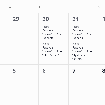
lect
te.
W
T
F
S
0
2
2
29
30
31
,
events,
events,
events,
e
18:30
18:30
Festivāls
Festivāls
“Horos”: izrāde
“Horos”: izrāde
“Vērpete”
“Veseris”
20:30
20:30
Festivāls
Festivāls
“Horos”: izrāde
“Horos”: izrāde
“Clap & Slap”
“Ilgstošās
figūras”
0
0
0
5
6
7
,
events,
events,
events,
e