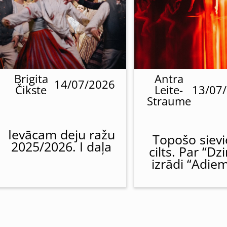
Brigita
Antra
14/07/2026
Čikste
Leite-
13/07
Straume
Ievācam deju ražu
Topošo siev
2025/2026. I daļa
cilts. Par “Dz
izrādi “Adie