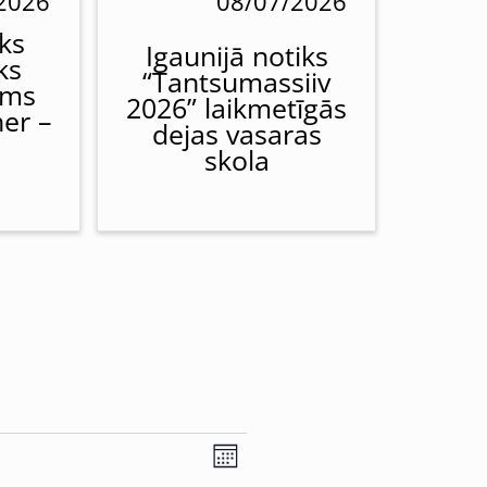
2026
08/07/2026
ks
Igaunijā notiks
ks
“Tantsumassiiv
ums
2026” laikmetīgās
her –
dejas vasaras
skola
Views
Event
Month
Views