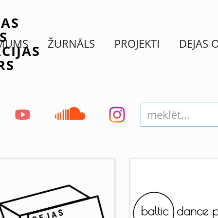
JAS
S
 MUMS
ŽURNĀLS
PROJEKTI
DEJAS 
CIJAS
RS