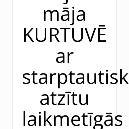
māja
KURTUVĒ
ar
starptautisk
atzītu
laikmetīgās