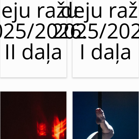
eju ražu
deju ra
025/2026.
2025/202
II daļa
I daļa