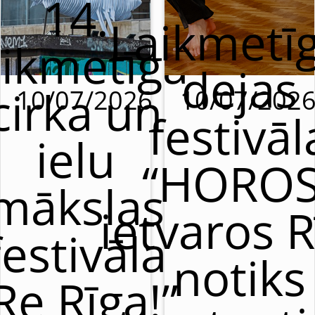
14.
Laikmetī
aikmetīgā
dejas
cirka un
10/07/2026
10/07/202
festivāl
ielu
“HOROS
mākslas
ietvaros R
festivāla
notiks
Re Rīga!”