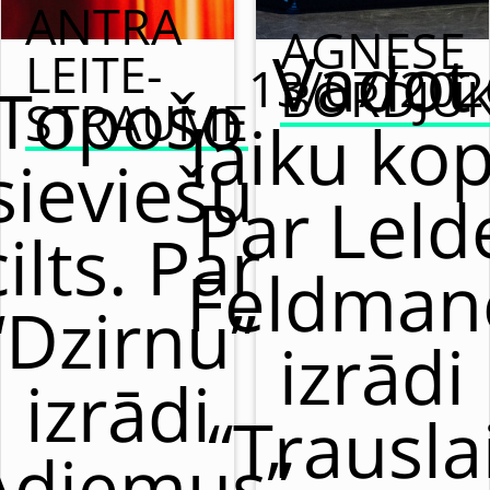
ANTRA
AGNESE
Vadot
LEITE-
13/07/202
BORDJU
Topošo
STRAUME
laiku kop
sieviešu
Par Leld
cilts. Par
Feldman
“Dzirnu”
izrādi
izrādi
“Trausla
Adiemus”