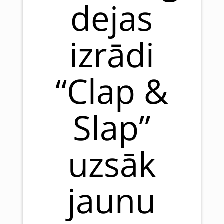
dejas
izrādi
“Clap &
Slap”
uzsāk
jaunu