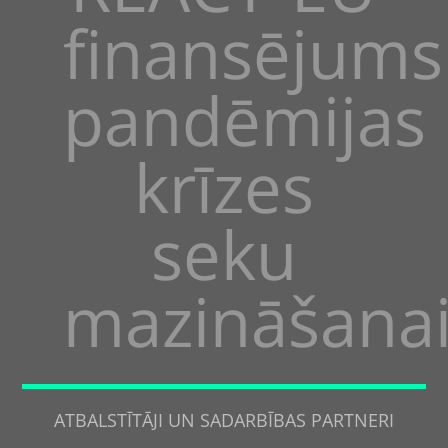
finansējums
pandēmijas
krīzes
seku
mazināšana
ATBALSTĪTĀJI UN SADARBĪBAS PARTNERI