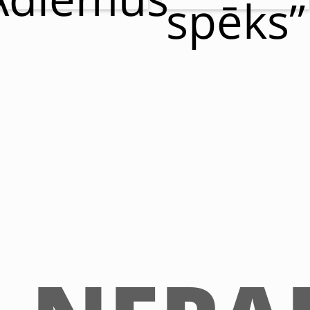
spēks”