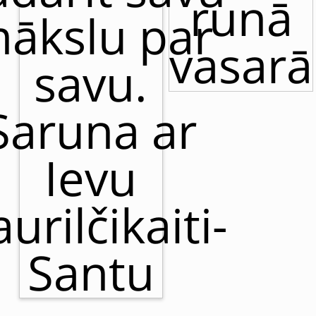
runā
ākslu par
vasarā
savu.
Saruna ar
Ievu
urilčikaiti-
Santu