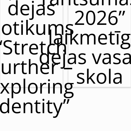
dejas
2026”
otikums
laikmetī
“Stretch
dejas vas
urther –
skola
xploring
Identity”