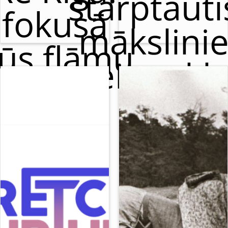
starptaut
fokusā
mākslini
ūs flāmu
meistarkl
cirks