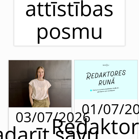
attīstības
posmu
01/07/2
03/07/2026
Redaktor
adarīt savu