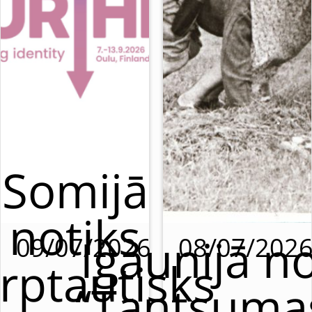
Somijā
notiks
Igaunijā no
09/07/2026
08/07/202
rptautisks
“Tantsumas