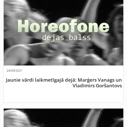
24/09/2021
Jaunie vārdi laikmetīgajā dejā: Marģers Vanags un
Vladimirs Goršantovs