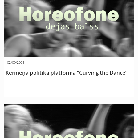
02/09/2021
Ķermeņa politika platformā “Curving the Dance”