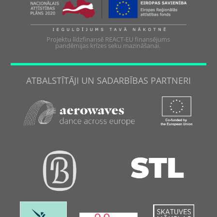
Projektu līdzfinansē REACT-EU finansējums
pandēmijas krīzes seku mazināšanai.
ATBALSTĪTĀJI UN SADARBĪBAS PARTNERI