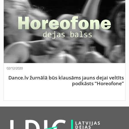
02/12/2020
Dance.lv žurnālā būs klausāms jauns dejai veltīts
podkāsts “Horeofone”
LATVIJAS
DEJAS