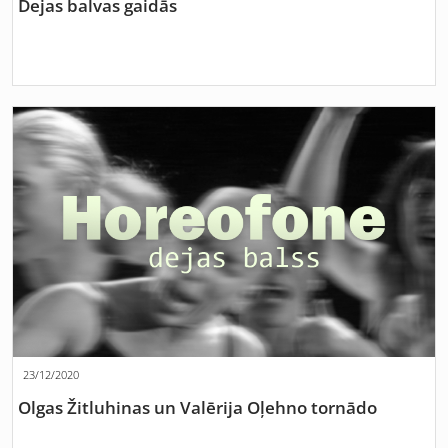
Dejas balvas gaidās
23/12/2020
Olgas Žitluhinas un Valērija Oļehno tornādo