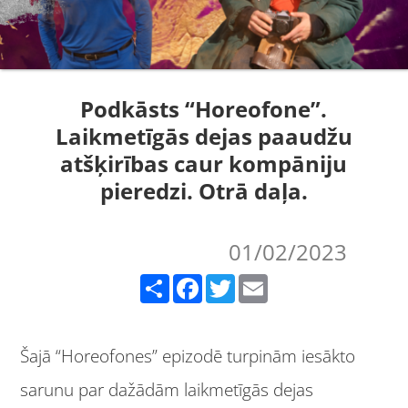
Podkāsts “Horeofone”.
Laikmetīgās dejas paaudžu
atšķirības caur kompāniju
pieredzi. Otrā daļa.
01/02/2023
Share
Facebook
Twitter
Email
Šajā “Horeofones” epizodē turpinām iesākto
sarunu par dažādām laikmetīgās dejas