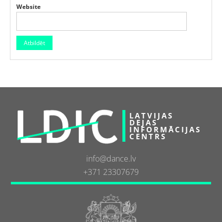
Website
LATVIJAS
DEJAS
INFORMĀCIJAS
CENTRS
info@dance.lv
+371 23307679