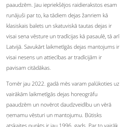
paaudzēm. Jau iepriekšējos raidierakstos esam
runājuši par to, ka tādiem dejas žanriem kā
klasiskais balets un skatuviskā tautas dejas ir
visai sena vēsture un tradīcijas kā pasaulē, tā arī
Latvijā. Savukārt laikmetīgās dejas mantojums ir
visai nesens un attiecības ar tradīcijām ir
pavisam citādākas.
Tomēr jau 2022. gadā mēs varam palūkoties uz
vairākām laikmetīgās dejas horeogrāfu
paaudzēm un novērot daudzveidību un vērā
ņemamu vēsturi un mantojumu. Būtisks
atskaites punkts ir jau 1996. gads. Par to vairāk