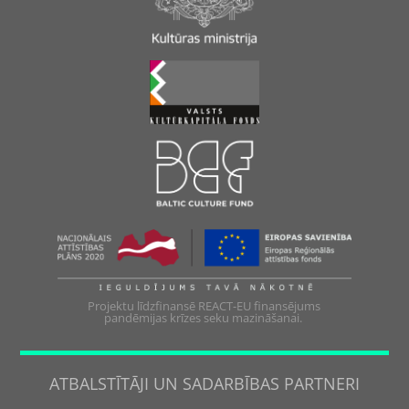
Projektu līdzfinansē REACT-EU finansējums
pandēmijas krīzes seku mazināšanai.
ATBALSTĪTĀJI UN SADARBĪBAS PARTNERI