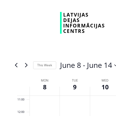
04:00
LATVIJAS
DEJAS
INFORMĀCIJAS
05:00
CENTRS
06:00
07:00
08:00
June 8
 - 
June 14
This Week
Select
09:00
date.
Week
MON
TUE
WED
8
9
10
10:00
of
Events
11:00
12:00