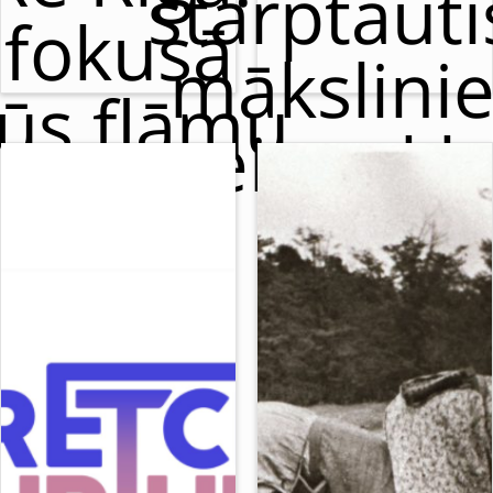
starptaut
fokusā
mākslini
ūs flāmu
meistarkl
cirks