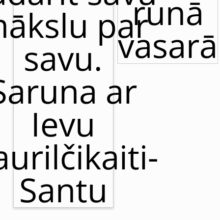
runā
ākslu par
vasarā
savu.
Saruna ar
Ievu
urilčikaiti-
Santu