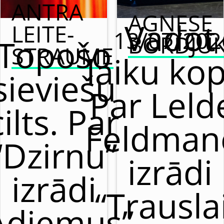
ANTRA
AGNESE
Vadot
LEITE-
13/07/202
BORDJU
Topošo
STRAUME
laiku kop
sieviešu
Par Leld
cilts. Par
Feldman
“Dzirnu”
izrādi
izrādi
“Trausla
Adiemus”