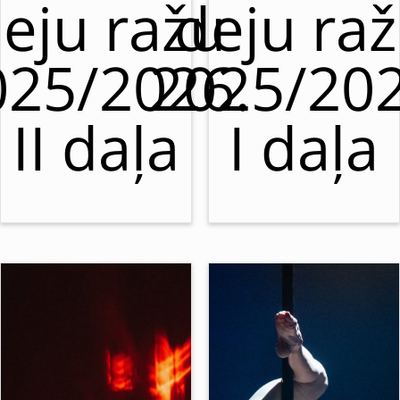
eju ražu
deju ra
025/2026.
2025/202
II daļa
I daļa