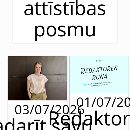
attīstības
posmu
01/07/2
03/07/2026
Redaktor
adarīt savu