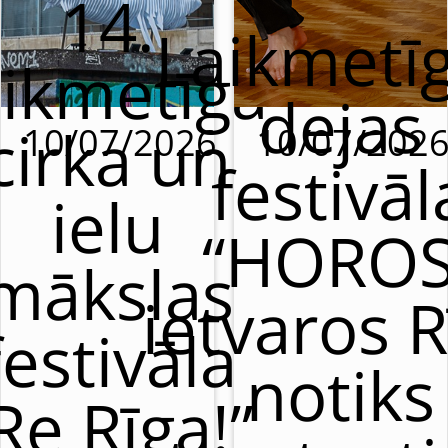
14.
Laikmetī
aikmetīgā
dejas
cirka un
10/07/2026
10/07/202
festivāl
ielu
“HOROS
mākslas
ietvaros R
festivāla
notiks
Re Rīga!”