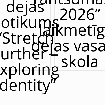
dejas
2026”
otikums
laikmetī
“Stretch
dejas vas
urther –
skola
xploring
Identity”