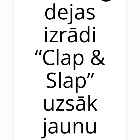
dejas
izrādi
“Clap &
Slap”
uzsāk
jaunu