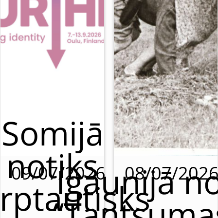
Somijā
notiks
Igaunijā no
09/07/2026
08/07/202
rptautisks
“Tantsumas