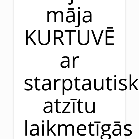
māja
KURTUVĒ
ar
starptautisk
atzītu
laikmetīgās