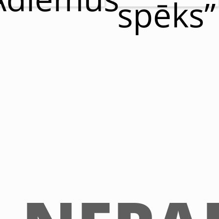
spēks”