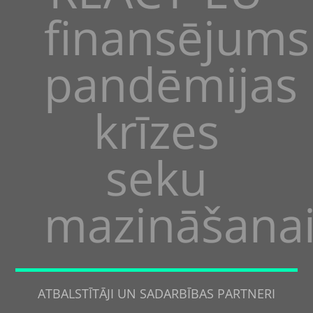
finansējums
pandēmijas
krīzes
seku
mazināšana
ATBALSTĪTĀJI UN SADARBĪBAS PARTNERI