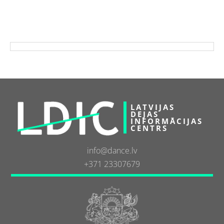
LATVIJAS
DEJAS
INFORMĀCIJAS
CENTRS
info@dance.lv
+371 23307679