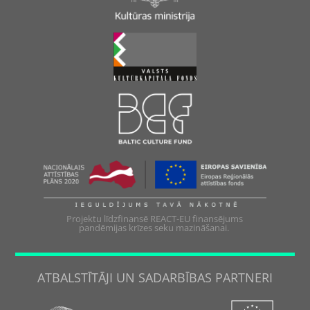
Projektu līdzfinansē REACT-EU finansējums
pandēmijas krīzes seku mazināšanai.
ATBALSTĪTĀJI UN SADARBĪBAS PARTNERI