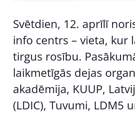
Svētdien, 12. aprīlī nor
info centrs – vieta, kur
tirgus rosību. Pasākumā
laikmetīgās dejas organi
akadēmija, KUUP, Latvij
(LDIC), Tuvumi, LDM5 un