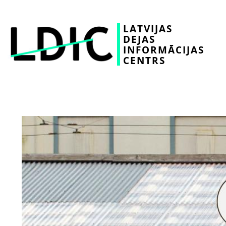
LATVIJAS
DEJAS
INFORMĀCIJAS
CENTRS